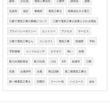
講習
正社員
電気工事会社
三郷市
講習会
資格
五反田
低圧
事務所
電気工事士
有限会社タカ電工
三郷で電気工事の業種について
三郷で電気工事が必要とされる理由
プライバシーポリシー
エントリー
アクセス
サービス
三郷で電気工事なら
コンセプト
電気工事
茨城県
予約
予防接種
インフルエンザ
カラオケ
祝い
合格
新入社員歓迎会
新入社員
入社
9月
結城市
三郷
爪痕
台風19号
台風
筆記試験
第二種電気工事士
第一種電気工事士
日曜日
スーパーGL
ハイエース
会社