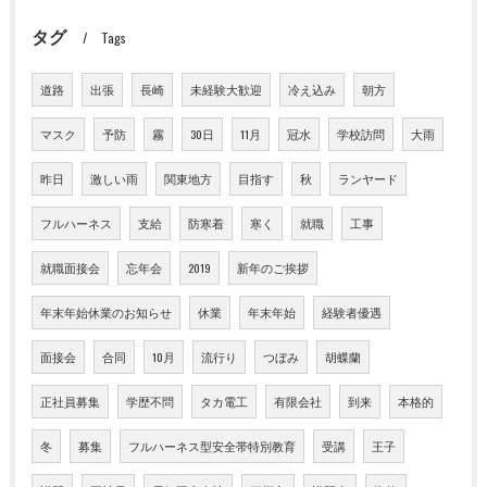
タグ
Tags
道路
出張
長崎
未経験大歓迎
冷え込み
朝方
マスク
予防
霧
30日
11月
冠水
学校訪問
大雨
昨日
激しい雨
関東地方
目指す
秋
ランヤード
フルハーネス
支給
防寒着
寒く
就職
工事
就職面接会
忘年会
2019
新年のご挨拶
年末年始休業のお知らせ
休業
年末年始
経験者優遇
面接会
合同
10月
流行り
つぼみ
胡蝶蘭
正社員募集
学歴不問
タカ電工
有限会社
到来
本格的
冬
募集
フルハーネス型安全帯特別教育
受講
王子