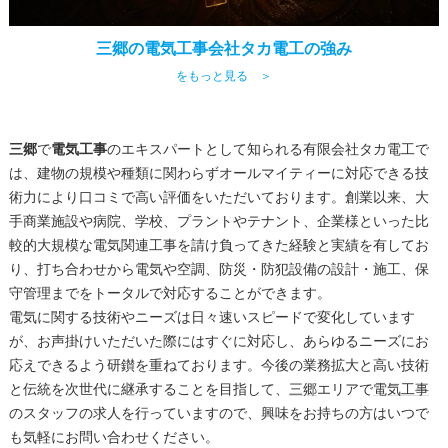
三郷の電気工事会社タカ電工の強み
をもっと見る ＞
三郷
で
電気工事
のエキスパートとして知られる有限会社タカ電工で
は、建物の規模や種類に関わらずオールマイティーに対応できる技
術力により口コミで高い評価をいただいております。創業以来、大
手商業施設や病院、学校、プラントやテナント、企業様といった比
較的大規模な電気関連工事を請け負ってきた経験と実績を有してお
り、打ち合わせから電気や空調、防災・防犯設備の設計・施工、保
守管理までをトータルで対応することができます。
電気に関する技術やニーズは日々速いスピードで変化しています
が、お声掛けいただいた際にはすぐに対応し、あらゆるニーズにお
応えできるよう研鑚を重ねております。今後の業務拡大と高い技術
と伝統を次世代に継承することを目指して、
三郷
エリアで
電気工事
のスタッフの求人を行っていますので、興味をお持ちの方はいつで
も気軽にお問い合わせください。