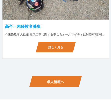
高卒・未経験者募集
☆未経験者大歓迎 電気工事に関する事ならオールマイティに対応可能‼幅広く技術を身に付けて頂けます（室内配線・室外配線、スイッチコンセント取付け、照明器具取付け、配電盤取付け、エアコン取付け、LANケーブル配線、アンテナ取付けなど） 先輩社員が一から指導を行うため未経験の方でも安心して働いていただけます♪ ☆資格支援制度あり 実績があるからこそ社内で教習と経験を積んでいただくことで資格を当社で発行できることができます。 【工具支給致します】 また新品工具と新品作業服を完全支給を致します。 高品質の作業服と工具入社してくれた方には支給致します♪
詳しく見る
求人情報へ