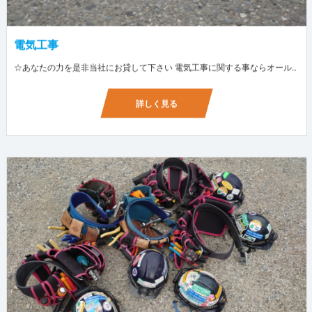
電気工事
☆あなたの力を是非当社にお貸して下さい 電気工事に関する事ならオールマイティに対応しております（室内配線・室外配線、スイッチコンセント取付け、照明器具取付け、配電盤取付け、エアコン取付け、LANケーブル配線、アンテナ取付けなど） 【工具支給致します】 また新品工具と新品作業服を完全支給を致します。 高品質の作業服と工具入社してくれた方には支給致します♪
詳しく見る