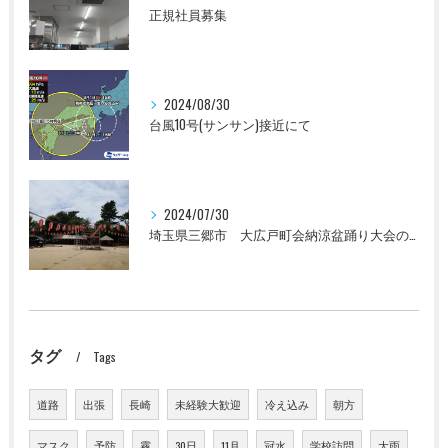
正規社員募集
2024/08/30
台風10号(サンサン)接近にて
2024/07/30
埼玉県三郷市 大広戸町会納涼盆踊り大会のお知らせ 2024
タグ
Tags
道路
出張
長崎
未経験大歓迎
冷え込み
朝方
マスク
予防
霧
30日
11月
冠水
学校訪問
大雨