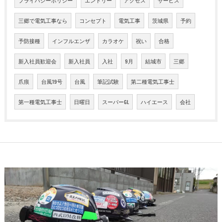
プライバシーポリシー
エントリー
アクセス
サービス
三郷で電気工事なら
コンセプト
電気工事
茨城県
予約
予防接種
インフルエンザ
カラオケ
祝い
合格
新入社員歓迎会
新入社員
入社
9月
結城市
三郷
爪痕
台風19号
台風
筆記試験
第二種電気工事士
第一種電気工事士
日曜日
スーパーGL
ハイエース
会社