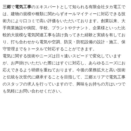
三郷
で
電気工事
のエキスパートとして知られる有限会社タカ電工で
は、建物の規模や種類に関わらずオールマイティーに対応できる技
術力により口コミで高い評価をいただいております。創業以来、大
手商業施設や病院、学校、プラントやテナント、企業様といった比
較的大規模な電気関連工事を請け負ってきた経験と実績を有してお
り、打ち合わせから電気や空調、防災・防犯設備の設計・施工、保
守管理までをトータルで対応することができます。
電気に関する技術やニーズは日々速いスピードで変化しています
が、お声掛けいただいた際にはすぐに対応し、あらゆるニーズにお
応えできるよう研鑚を重ねております。今後の業務拡大と高い技術
と伝統を次世代に継承することを目指して、
三郷
エリアで
電気工事
のスタッフの求人を行っていますので、興味をお持ちの方はいつで
も気軽にお問い合わせください。