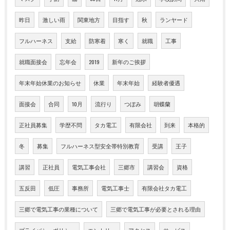
昨日
激しい雨
関東地方
目指す
秋
ランヤード
フルハーネス
支給
防寒着
寒く
就職
工事
就職面接会
忘年会
2019
新年のご挨拶
年末年始休業のお知らせ
休業
年末年始
経験者優遇
面接会
合同
10月
流行り
つぼみ
胡蝶蘭
正社員募集
学歴不問
タカ電工
有限会社
到来
本格的
冬
募集
フルハーネス型安全帯特別教育
受講
王子
講習
正社員
電気工事会社
三郷市
講習会
資格
五反田
低圧
事務所
電気工事士
有限会社タカ電工
三郷で電気工事の業種について
三郷で電気工事が必要とされる理由