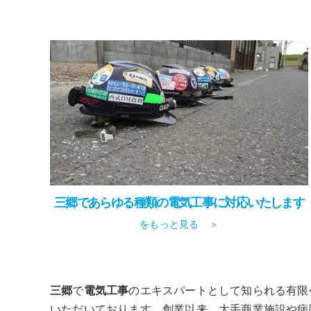
三郷であらゆる種類の電気工事に対応いたします
をもっと見る ＞
三郷
で
電気工事
のエキスパートとして知られる有限
いただいております。創業以来、大手商業施設や病