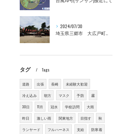
台風10号(サンサン)接近にて
2024/07/30
埼玉県三郷市 大広戸町会納涼盆踊り大会のお知らせ 2024
タグ
Tags
道路
出張
長崎
未経験大歓迎
冷え込み
朝方
マスク
予防
霧
30日
11月
冠水
学校訪問
大雨
昨日
激しい雨
関東地方
目指す
秋
ランヤード
フルハーネス
支給
防寒着