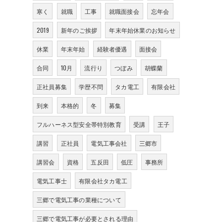
寒く
就職
工事
就職面接会
忘年会
2019
新年のご挨拶
年末年始休業のお知らせ
休業
年末年始
経験者優遇
面接会
合同
10月
流行り
つぼみ
胡蝶蘭
正社員募集
学歴不問
タカ電工
有限会社
到来
本格的
冬
募集
フルハーネス型安全帯特別教育
受講
王子
講習
正社員
電気工事会社
三郷市
講習会
資格
五反田
低圧
事務所
電気工事士
有限会社タカ電工
三郷で電気工事の業種について
三郷で電気工事が必要とされる理由