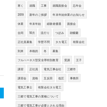
寒く
就職
工事
就職面接会
忘年会
2019
新年のご挨拶
年末年始休業のお知らせ
休業
年末年始
経験者優遇
面接会
合同
10月
流行り
つぼみ
胡蝶蘭
正社員募集
学歴不問
タカ電工
有限会社
到来
本格的
冬
募集
フルハーネス型安全帯特別教育
受講
王子
講習
正社員
電気工事会社
三郷市
講習会
資格
五反田
低圧
事務所
電気工事士
有限会社タカ電工
>
三郷で電気工事の業種について
三郷で電気工事が必要とされる理由