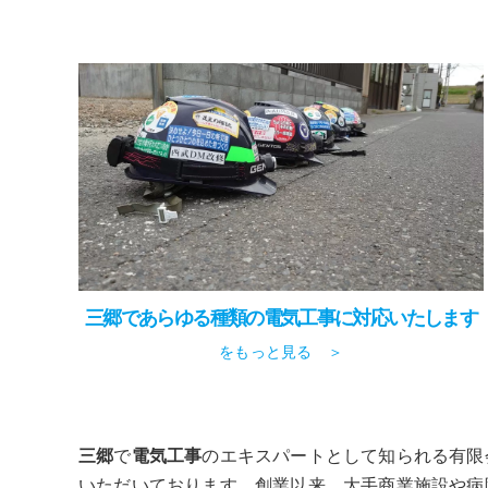
三郷であらゆる種類の電気工事に対応いたします
をもっと見る ＞
三郷
で
電気工事
のエキスパートとして知られる有限
いただいております。創業以来、大手商業施設や病