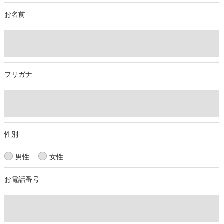
取得した個人情報を第三者に提供することはいたしません。
お名前
＜個人情報の委託について＞
当社では、利用目的の達成に必要な範囲において、個人情報を
外部に委託する場合があります。
これらの委託先に対しては個人情報保護契約等の措置をとり、
フリガナ
適切な監督を行います。
＜個人情報の安全管理＞
当社では、個人情報の漏洩等がなされないよう、適切に安全管
理対策を実施します。
性別
＜個人情報を与えなかった場合に生じる結果＞
男性
女性
必要な情報を頂けない場合は、それに対応した当社のサービス
お電話番号
をご提供できない場合がございますので予めご了承ください。
＜個人情報の開示･訂正・削除･利用停止の手続について＞
当社では、お客様の個人情報の開示･訂正･削除・利用停止の手