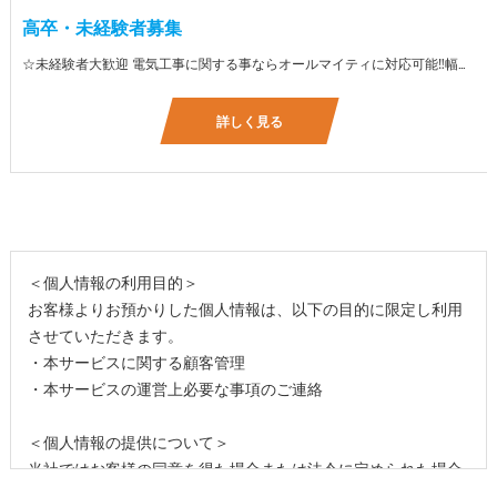
高卒・未経験者募集
☆未経験者大歓迎 電気工事に関する事ならオールマイティに対応可能‼幅広く技術を身に付けて頂けます（室内配線・室外配線、スイッチコンセント取付け、照明器具取付け、配電盤取付け、エアコン取付け、LANケーブル配線、アンテナ取付けなど） 先輩社員が一から指導を行うため未経験の方でも安心して働いていただけます♪ ☆資格支援制度あり 実績があるからこそ社内で教習と経験を積んでいただくことで資格を当社で発行できることができます。 【工具支給致します】 また新品工具と新品作業服を完全支給を致します。 高品質の作業服と工具入社してくれた方には支給致します♪
詳しく見る
＜個人情報の利用目的＞
お客様よりお預かりした個人情報は、以下の目的に限定し利用
させていただきます。
・本サービスに関する顧客管理
・本サービスの運営上必要な事項のご連絡
＜個人情報の提供について＞
当社ではお客様の同意を得た場合または法令に定められた場合
を除き、