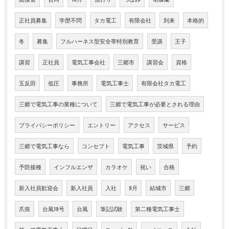
正社員募集
学歴不問
タカ電工
有限会社
到来
本格的
冬
募集
フルハーネス型安全帯特別教育
受講
王子
講習
正社員
電気工事会社
三郷市
講習会
資格
五反田
低圧
事務所
電気工事士
有限会社タカ電工
三郷で電気工事の業種について
三郷で電気工事が必要とされる理由
プライバシーポリシー
エントリー
アクセス
サービス
三郷で電気工事なら
コンセプト
電気工事
茨城県
予約
予防接種
インフルエンザ
カラオケ
祝い
合格
新入社員歓迎会
新入社員
入社
9月
結城市
三郷
爪痕
台風19号
台風
筆記試験
第二種電気工事士