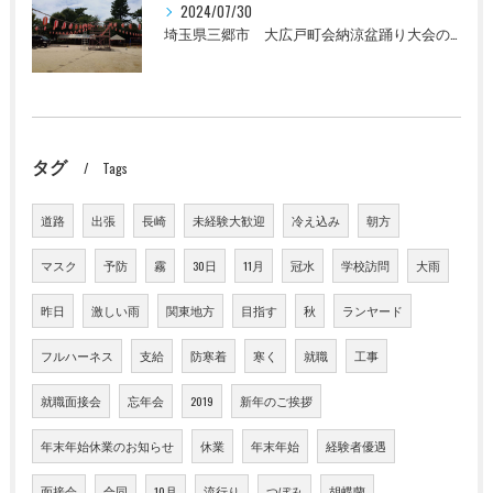
2024/07/30
埼玉県三郷市 大広戸町会納涼盆踊り大会のお知らせ 2024
タグ
Tags
道路
出張
長崎
未経験大歓迎
冷え込み
朝方
マスク
予防
霧
30日
11月
冠水
学校訪問
大雨
昨日
激しい雨
関東地方
目指す
秋
ランヤード
フルハーネス
支給
防寒着
寒く
就職
工事
就職面接会
忘年会
2019
新年のご挨拶
年末年始休業のお知らせ
休業
年末年始
経験者優遇
面接会
合同
10月
流行り
つぼみ
胡蝶蘭