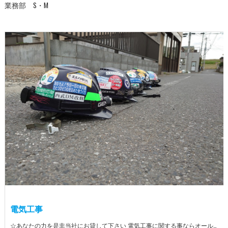
業務部 S・M
電気工事
☆あなたの力を是非当社にお貸して下さい 電気工事に関する事ならオールマイティに対応しております（室内配線・室外配線、スイッチコンセント取付け、照明器具取付け、配電盤取付け、エアコン取付け、LANケーブル配線、アンテナ取付けなど） 【工具支給致します】 また新品工具と新品作業服を完全支給を致します。 高品質の作業服と工具入社してくれた方には支給致します♪