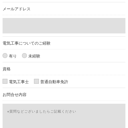
続を定めさせて頂いております。
メールアドレス
ご本人である事を確認のうえ、対応させて頂きます。
個人情報の開示･訂正･削除・利用停止の具体的手続きにつきま
しては、お電話でお問合せ下さい。
電気工事についてのご経験
有り
未経験
資格
電気工事士
普通自動車免許
お問合せ内容