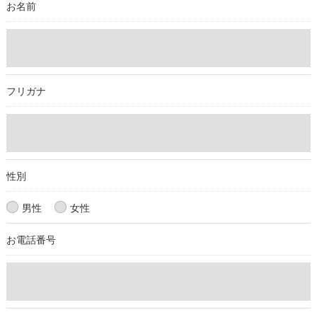
取得した個人情報を第三者に提供することはいたしません。
お名前
＜個人情報の委託について＞
当社では、利用目的の達成に必要な範囲において、個人情報を
外部に委託する場合があります。
これらの委託先に対しては個人情報保護契約等の措置をとり、
フリガナ
適切な監督を行います。
＜個人情報の安全管理＞
当社では、個人情報の漏洩等がなされないよう、適切に安全管
理対策を実施します。
性別
＜個人情報を与えなかった場合に生じる結果＞
男性
女性
必要な情報を頂けない場合は、それに対応した当社のサービス
お電話番号
をご提供できない場合がございますので予めご了承ください。
＜個人情報の開示･訂正・削除･利用停止の手続について＞
当社では、お客様の個人情報の開示･訂正･削除・利用停止の手
続を定めさせて頂いております。