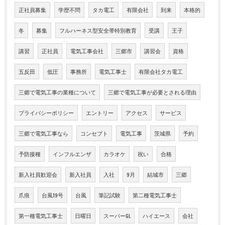
正社員募集
学歴不問
タカ電工
有限会社
到来
本格的
冬
募集
フルハーネス型安全帯特別教育
受講
王子
講習
正社員
電気工事会社
三郷市
講習会
資格
五反田
低圧
事務所
電気工事士
有限会社タカ電工
三郷で電気工事の業種について
三郷で電気工事が必要とされる理由
プライバシーポリシー
エントリー
アクセス
サービス
三郷で電気工事なら
コンセプト
電気工事
茨城県
予約
予防接種
インフルエンザ
カラオケ
祝い
合格
新入社員歓迎会
新入社員
入社
9月
結城市
三郷
爪痕
台風19号
台風
筆記試験
第二種電気工事士
第一種電気工事士
日曜日
スーパーGL
ハイエース
会社