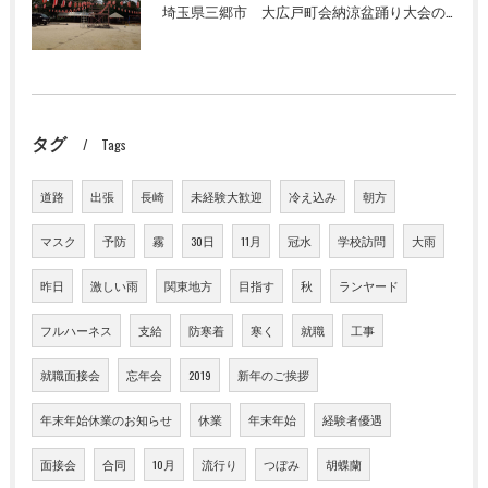
埼玉県三郷市 大広戸町会納涼盆踊り大会のお知らせ 2024
タグ
Tags
道路
出張
長崎
未経験大歓迎
冷え込み
朝方
マスク
予防
霧
30日
11月
冠水
学校訪問
大雨
昨日
激しい雨
関東地方
目指す
秋
ランヤード
フルハーネス
支給
防寒着
寒く
就職
工事
就職面接会
忘年会
2019
新年のご挨拶
年末年始休業のお知らせ
休業
年末年始
経験者優遇
面接会
合同
10月
流行り
つぼみ
胡蝶蘭