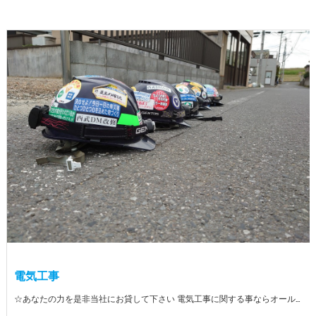
電気工事
☆あなたの力を是非当社にお貸して下さい 電気工事に関する事ならオールマイティに対応しております（室内配線・室外配線、スイッチコンセント取付け、照明器具取付け、配電盤取付け、エアコン取付け、LANケーブル配線、アンテナ取付けなど） 【工具支給致します】 また新品工具と新品作業服を完全支給を致します。 高品質の作業服と工具入社してくれた方には支給致します♪