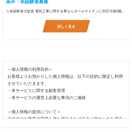
高卒・未経験者募集
☆未経験者大歓迎 電気工事に関する事ならオールマイティに対応可能‼幅広く技術を身に付けて頂けます（室内配線・室外配線、スイッチコンセント取付け、照明器具取付け、配電盤取付け、エアコン取付け、LANケーブル配線、アンテナ取付けなど） 先輩社員が一から指導を行うため未経験の方でも安心して働いていただけます♪ ☆資格支援制度あり 実績があるからこそ社内で教習と経験を積んでいただくことで資格を当社で発行できることができます。 【工具支給致します】 また新品工具と新品作業服を完全支給を致します。 高品質の作業服と工具入社してくれた方には支給致します♪
詳しく見る
＜個人情報の利用目的＞
お客様よりお預かりした個人情報は、以下の目的に限定し利用
させていただきます。
・本サービスに関する顧客管理
・本サービスの運営上必要な事項のご連絡
＜個人情報の提供について＞
当社ではお客様の同意を得た場合または法令に定められた場合
を除き、