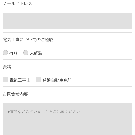
メールアドレス
ご本人である事を確認のうえ、対応させて頂きます。
個人情報の開示･訂正･削除・利用停止の具体的手続きにつきま
しては、お電話でお問合せ下さい。
電気工事についてのご経験
有り
未経験
資格
電気工事士
普通自動車免許
お問合せ内容