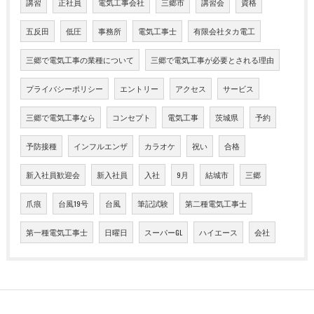
講習
正社員
電気工事会社
三郷市
講習会
資格
五反田
低圧
事務所
電気工事士
有限会社タカ電工
三郷で電気工事の業種について
三郷で電気工事が必要とされる理由
プライバシーポリシー
エントリー
アクセス
サービス
三郷で電気工事なら
コンセプト
電気工事
茨城県
予約
予防接種
インフルエンザ
カラオケ
祝い
合格
新入社員歓迎会
新入社員
入社
9月
結城市
三郷
爪痕
台風19号
台風
筆記試験
第二種電気工事士
第一種電気工事士
日曜日
スーパーGL
ハイエース
会社