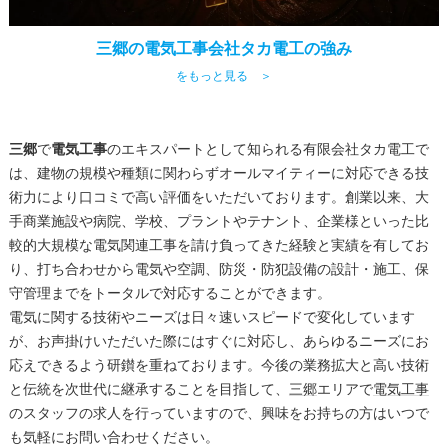
三郷の電気工事会社タカ電工の強み
をもっと見る ＞
三郷
で
電気工事
のエキスパートとして知られる有限会社タカ電工で
は、建物の規模や種類に関わらずオールマイティーに対応できる技
術力により口コミで高い評価をいただいております。創業以来、大
手商業施設や病院、学校、プラントやテナント、企業様といった比
較的大規模な電気関連工事を請け負ってきた経験と実績を有してお
り、打ち合わせから電気や空調、防災・防犯設備の設計・施工、保
守管理までをトータルで対応することができます。
電気に関する技術やニーズは日々速いスピードで変化しています
が、お声掛けいただいた際にはすぐに対応し、あらゆるニーズにお
応えできるよう研鑚を重ねております。今後の業務拡大と高い技術
と伝統を次世代に継承することを目指して、
三郷
エリアで
電気工事
のスタッフの求人を行っていますので、興味をお持ちの方はいつで
も気軽にお問い合わせください。