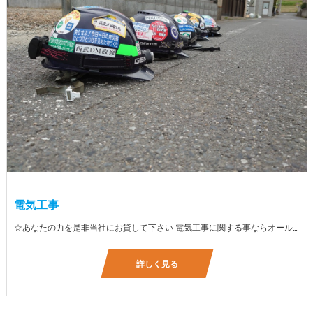
電気工事
☆あなたの力を是非当社にお貸して下さい 電気工事に関する事ならオールマイティに対応しております（室内配線・室外配線、スイッチコンセント取付け、照明器具取付け、配電盤取付け、エアコン取付け、LANケーブル配線、アンテナ取付けなど） 【工具支給致します】 また新品工具と新品作業服を完全支給を致します。 高品質の作業服と工具入社してくれた方には支給致します♪
詳しく見る