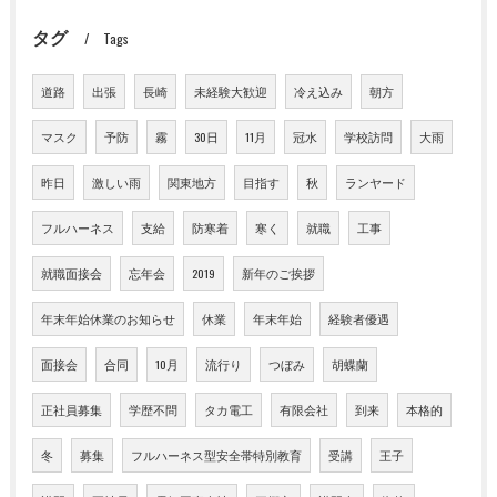
タグ
Tags
道路
出張
長崎
未経験大歓迎
冷え込み
朝方
マスク
予防
霧
30日
11月
冠水
学校訪問
大雨
昨日
激しい雨
関東地方
目指す
秋
ランヤード
フルハーネス
支給
防寒着
寒く
就職
工事
就職面接会
忘年会
2019
新年のご挨拶
年末年始休業のお知らせ
休業
年末年始
経験者優遇
面接会
合同
10月
流行り
つぼみ
胡蝶蘭
正社員募集
学歴不問
タカ電工
有限会社
到来
本格的
冬
募集
フルハーネス型安全帯特別教育
受講
王子