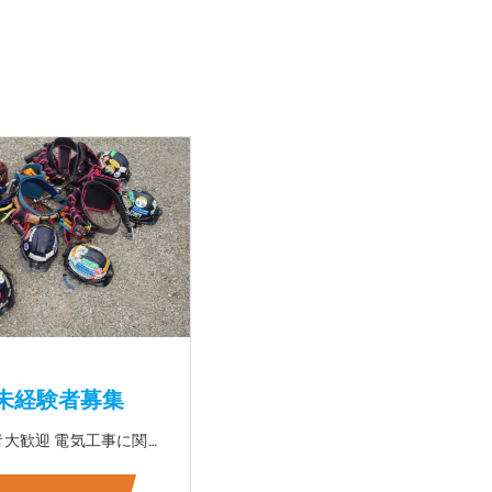
未経験者募集
☆未経験者大歓迎 電気工事に関する事ならオールマイティに対応可能‼幅広く技術を身に付けて頂けます（室内配線・室外配線、スイッチコンセント取付け、照明器具取付け、配電盤取付け、エアコン取付け、LANケーブル配線、アンテナ取付けなど） 先輩社員が一から指導を行うため未経験の方でも安心して働いていただけます♪ ☆資格支援制度あり 実績があるからこそ社内で教習と経験を積んでいただくことで資格を当社で発行できることができます。 【工具支給致します】 また新品工具と新品作業服を完全支給を致します。 高品質の作業服と工具入社してくれた方には支給致します♪