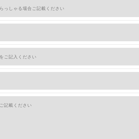
措置をとり、適切な監督を行います。
適切に安全管理対策を実施します。
社のサービスをご提供できない場合がございますので予めご
ついて＞
・利用停止の手続を定めさせて頂いております。
す。
続きにつきましては、お電話でお問合せ下さい。v