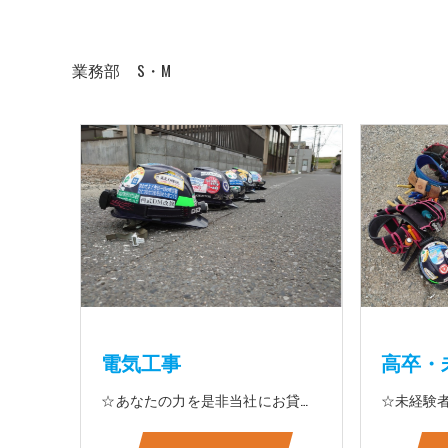
業務部 S・M
電気工事
高卒・
☆あなたの力を是非当社にお貸して下さい 電気工事に関する事ならオールマイティに対応しております（室内配線・室外配線、スイッチコンセント取付け、照明器具取付け、配電盤取付け、エアコン取付け、LANケーブル配線、アンテナ取付けなど） 【工具支給致します】 また新品工具と新品作業服を完全支給を致します。 高品質の作業服と工具入社してくれた方には支給致します♪