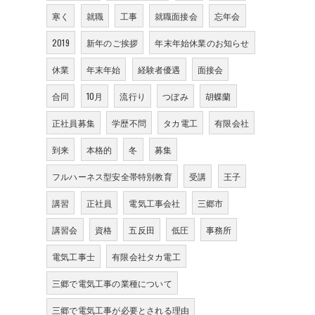
寒く
就職
工事
就職面接会
忘年会
2019
新年のご挨拶
年末年始休業のお知らせ
休業
年末年始
経験者優遇
面接会
合同
10月
流行り
つぼみ
胡蝶蘭
正社員募集
学歴不問
タカ電工
有限会社
到来
本格的
冬
募集
フルハーネス型安全帯特別教育
受講
王子
講習
正社員
電気工事会社
三郷市
講習会
資格
五反田
低圧
事務所
電気工事士
有限会社タカ電工
三郷で電気工事の業種について
三郷で電気工事が必要とされる理由