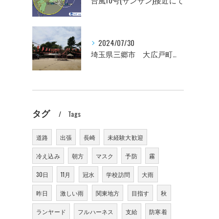
台風10号(サンサン)接近にて
2024/07/30
埼玉県三郷市 大広戸町会納涼盆踊り大会のお知らせ 2024
タグ
Tags
道路
出張
長崎
未経験大歓迎
冷え込み
朝方
マスク
予防
霧
30日
11月
冠水
学校訪問
大雨
昨日
激しい雨
関東地方
目指す
秋
ランヤード
フルハーネス
支給
防寒着