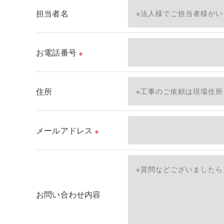
これらの委託先に対しては個人情報保護契約等の
担当者名
＜個人情報の安全管理＞
当社では、個人情報の漏洩等がなされないよう、
お電話番号
※
＜個人情報を与えなかった場合に生じる結果＞
必要な情報を頂けない場合は、それに対応した当
住所
了承ください。
＜個人情報の開示･訂正・削除･利用停止の手続に
メールアドレス
※
当社では、お客様の個人情報の開示･訂正･削除
ご本人である事を確認のうえ、対応させて頂きま
個人情報の開示･訂正･削除・利用停止の具体的手
お問い合わせ内容