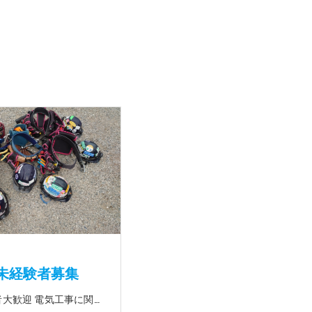
未経験者募集
☆未経験者大歓迎 電気工事に関する事ならオールマイティに対応可能‼幅広く技術を身に付けて頂けます（室内配線・室外配線、スイッチコンセント取付け、照明器具取付け、配電盤取付け、エアコン取付け、LANケーブル配線、アンテナ取付けなど） 先輩社員が一から指導を行うため未経験の方でも安心して働いていただけます♪ ☆資格支援制度あり 実績があるからこそ社内で教習と経験を積んでいただくことで資格を当社で発行できることができます。 【工具支給致します】 また新品工具と新品作業服を完全支給を致します。 高品質の作業服と工具入社してくれた方には支給致します♪