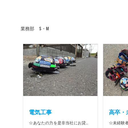
業務部 S・M
電気工事
高卒・
☆あなたの力を是非当社にお貸して下さい 電気工事に関する事ならオールマイティに対応しております（室内配線・室外配線、スイッチコンセント取付け、照明器具取付け、配電盤取付け、エアコン取付け、LANケーブル配線、アンテナ取付けなど） 【工具支給致します】 また新品工具と新品作業服を完全支給を致します。 高品質の作業服と工具入社してくれた方には支給致します♪