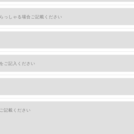
、個人情報を外部に委託する場合があります。
措置をとり、適切な監督を行います。
適切に安全管理対策を実施します。
社のサービスをご提供できない場合がございますので予めご
ついて＞
・利用停止の手続を定めさせて頂いております。
す。
続きにつきましては、お電話でお問合せ下さい。v