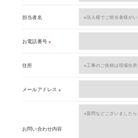
当社では、利用目的の達成に必要な範囲において
これらの委託先に対しては個人情報保護契約等の
担当者名
＜個人情報の安全管理＞
当社では、個人情報の漏洩等がなされないよう、
お電話番号
※
＜個人情報を与えなかった場合に生じる結果＞
必要な情報を頂けない場合は、それに対応した当
住所
了承ください。
＜個人情報の開示･訂正・削除･利用停止の手続に
メールアドレス
※
当社では、お客様の個人情報の開示･訂正･削除
ご本人である事を確認のうえ、対応させて頂きま
個人情報の開示･訂正･削除・利用停止の具体的手
お問い合わせ内容