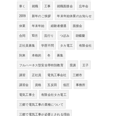
寒く
就職
工事
就職面接会
忘年会
2019
新年のご挨拶
年末年始休業のお知らせ
休業
年末年始
経験者優遇
面接会
合同
10月
流行り
つぼみ
胡蝶蘭
正社員募集
学歴不問
タカ電工
有限会社
到来
本格的
冬
募集
フルハーネス型安全帯特別教育
受講
王子
講習
正社員
電気工事会社
三郷市
講習会
資格
五反田
低圧
事務所
電気工事士
有限会社タカ電工
三郷で電気工事の業種について
三郷で電気工事が必要とされる理由