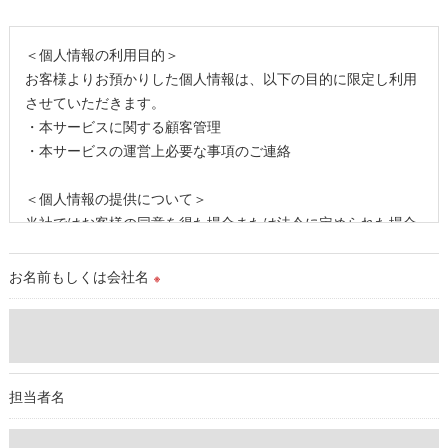
＜個人情報の利用目的＞
お客様よりお預かりした個人情報は、以下の目的に限定し利用
させていただきます。
・本サービスに関する顧客管理
・本サービスの運営上必要な事項のご連絡
＜個人情報の提供について＞
当社ではお客様の同意を得た場合または法令に定められた場合
を除き、
取得した個人情報を第三者に提供することはいたしません。
お名前もしくは会社名
※
＜個人情報の委託について＞
当社では、利用目的の達成に必要な範囲において、個人情報を
外部に委託する場合があります。
これらの委託先に対しては個人情報保護契約等の措置をとり、
担当者名
適切な監督を行います。