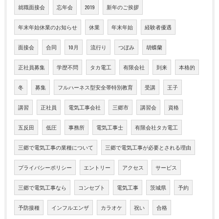
就職面接会
忘年会
2019
新年のご挨拶
年末年始休業のお知らせ
休業
年末年始
経験者優遇
面接会
合同
10月
流行り
つぼみ
胡蝶蘭
正社員募集
学歴不問
タカ電工
有限会社
到来
本格的
冬
募集
フルハーネス型安全帯特別教育
受講
王子
講習
正社員
電気工事会社
三郷市
講習会
資格
五反田
低圧
事務所
電気工事士
有限会社タカ電工
三郷で電気工事の業種について
三郷で電気工事が必要とされる理由
プライバシーポリシー
エントリー
アクセス
サービス
三郷で電気工事なら
コンセプト
電気工事
茨城県
予約
予防接種
インフルエンザ
カラオケ
祝い
合格