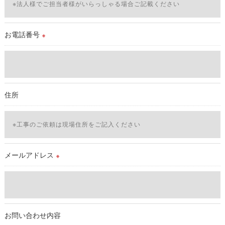
＜個人情報の安全管理＞
当社では、個人情報の漏洩等がなされないよう、適切に安全管
理対策を実施します。
お電話番号
※
＜個人情報を与えなかった場合に生じる結果＞
必要な情報を頂けない場合は、それに対応した当社のサービス
をご提供できない場合がございますので予めご了承ください。
住所
＜個人情報の開示･訂正・削除･利用停止の手続について＞
当社では、お客様の個人情報の開示･訂正･削除・利用停止の手
続を定めさせて頂いております。
ご本人である事を確認のうえ、対応させて頂きます。
個人情報の開示･訂正･削除・利用停止の具体的手続きにつきま
メールアドレス
※
しては、お電話でお問合せ下さい。v
お問い合わせ内容