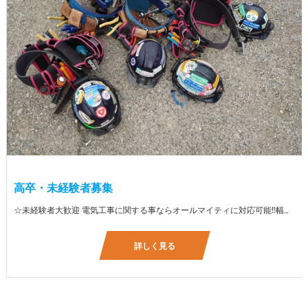
高卒・未経験者募集
☆未経験者大歓迎 電気工事に関する事ならオールマイティに対応可能‼幅広く技術を身に付けて頂けます（室内配線・室外配線、スイッチコンセント取付け、照明器具取付け、配電盤取付け、エアコン取付け、LANケーブル配線、アンテナ取付けなど） 先輩社員が一から指導を行うため未経験の方でも安心して働いていただけます♪ ☆資格支援制度あり 実績があるからこそ社内で教習と経験を積んでいただくことで資格を当社で発行できることができます。 【工具支給致します】 また新品工具と新品作業服を完全支給を致します。 高品質の作業服と工具入社してくれた方には支給致します♪
詳しく見る