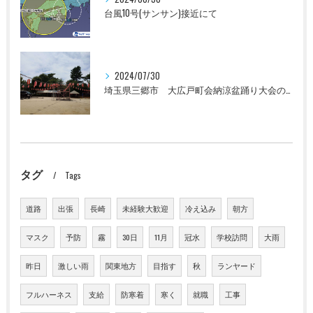
台風10号(サンサン)接近にて
2024/07/30
埼玉県三郷市 大広戸町会納涼盆踊り大会のお知らせ 2024
タグ
Tags
道路
出張
長崎
未経験大歓迎
冷え込み
朝方
マスク
予防
霧
30日
11月
冠水
学校訪問
大雨
昨日
激しい雨
関東地方
目指す
秋
ランヤード
フルハーネス
支給
防寒着
寒く
就職
工事