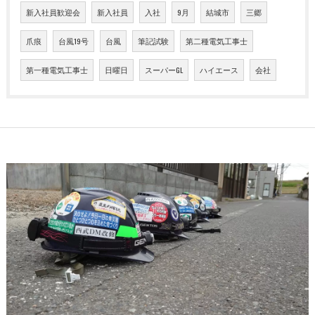
新入社員歓迎会
新入社員
入社
9月
結城市
三郷
爪痕
台風19号
台風
筆記試験
第二種電気工事士
第一種電気工事士
日曜日
スーパーGL
ハイエース
会社