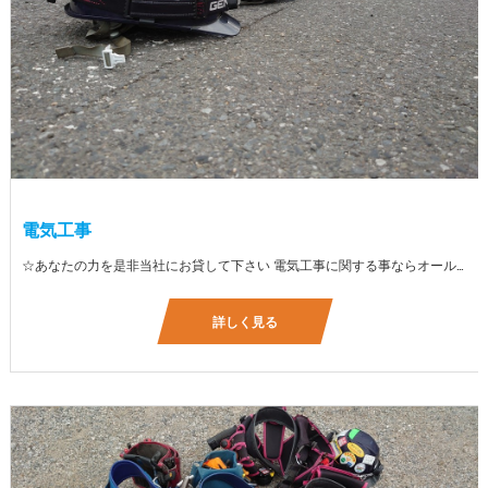
電気工事
☆あなたの力を是非当社にお貸して下さい 電気工事に関する事ならオールマイティに対応しております（室内配線・室外配線、スイッチコンセント取付け、照明器具取付け、配電盤取付け、エアコン取付け、LANケーブル配線、アンテナ取付けなど） 【工具支給致します】 また新品工具と新品作業服を完全支給を致します。 高品質の作業服と工具入社してくれた方には支給致します♪
詳しく見る