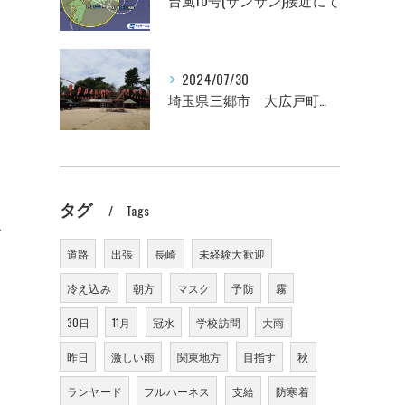
台風10号(サンサン)接近にて
2024/07/30
埼玉県三郷市 大広戸町会納涼盆踊り大会のお知らせ 2024
タグ
Tags
思
道路
出張
長崎
未経験大歓迎
冷え込み
朝方
マスク
予防
霧
30日
11月
冠水
学校訪問
大雨
昨日
激しい雨
関東地方
目指す
秋
ランヤード
フルハーネス
支給
防寒着