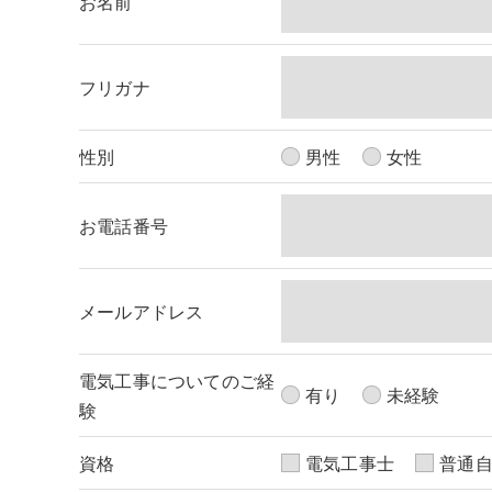
お名前
＜個人情報の委託について＞
当社では、利用目的の達成に必要な範囲において
これらの委託先に対しては個人情報保護契約等の
フリガナ
＜個人情報の安全管理＞
性別
当社では、個人情報の漏洩等がなされないよう、
男性
女性
＜個人情報を与えなかった場合に生じる結果＞
お電話番号
必要な情報を頂けない場合は、それに対応した当
了承ください。
メールアドレス
＜個人情報の開示･訂正・削除･利用停止の手続に
当社では、お客様の個人情報の開示･訂正･削除
電気工事についてのご経
ご本人である事を確認のうえ、対応させて頂きま
有り
未経験
験
個人情報の開示･訂正･削除・利用停止の具体的
資格
電気工事士
普通