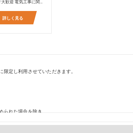
☆未経験者大歓迎 電気工事に関する事ならオールマイティに対応可能‼幅広く技術を身に付けて頂けます（室内配線・室外配線、スイッチコンセント取付け、照明器具取付け、配電盤取付け、エアコン取付け、LANケーブル配線、アンテナ取付けなど） 先輩社員が一から指導を行うため未経験の方でも安心して働いていただけます♪ ☆資格支援制度あり 実績があるからこそ社内で教習と経験を積んでいただくことで資格を当社で発行できることができます。 【工具支給致します】 また新品工具と新品作業服を完全支給を致します。 高品質の作業服と工具入社してくれた方には支給致します♪
詳しく見る
に限定し利用させていただきます。
められた場合を除き、
しません。