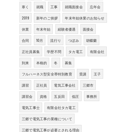
寒く
就職
工事
就職面接会
忘年会
2019
新年のご挨拶
年末年始休業のお知らせ
休業
年末年始
経験者優遇
面接会
合同
10月
流行り
つぼみ
胡蝶蘭
正社員募集
学歴不問
タカ電工
有限会社
到来
本格的
冬
募集
フルハーネス型安全帯特別教育
受講
王子
講習
正社員
電気工事会社
三郷市
講習会
資格
五反田
低圧
事務所
電気工事士
有限会社タカ電工
三郷で電気工事の業種について
三郷で電気工事が必要とされる理由