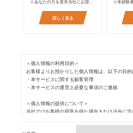
☆あなたの力を是非当社にお貸して下さい 電気工事に関する事ならオールマイティに対応しております（室内配線・室外配線、スイッチコンセント取付け、照明器具取付け、配電盤取付け、エアコン取付け、LANケーブル配線、アンテナ取付けなど） 【工具支給致します】 また新品工具と新品作業服を完全支給を致します。 高品質の作業服と工具入社してくれた方には支給致します♪
詳しく見る
＜個人情報の利用目的＞
お客様よりお預かりした個人情報は、以下の目的
・本サービスに関する顧客管理
・本サービスの運営上必要な事項のご連絡
＜個人情報の提供について＞
当社ではお客様の同意を得た場合または法令に定
取得した個人情報を第三者に提供することはいた