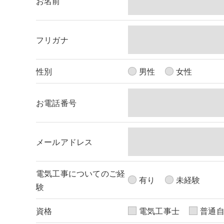
お名前
＜個人情報の委託について＞
当社では、利用目的の達成に必要な範囲において
これらの委託先に対しては個人情報保護契約等の
フリガナ
＜個人情報の安全管理＞
性別
当社では、個人情報の漏洩等がなされないよう、
男性
女性
＜個人情報を与えなかった場合に生じる結果＞
お電話番号
必要な情報を頂けない場合は、それに対応した当
了承ください。
メールアドレス
＜個人情報の開示･訂正・削除･利用停止の手続に
当社では、お客様の個人情報の開示･訂正･削除
電気工事についてのご経
ご本人である事を確認のうえ、対応させて頂きま
有り
未経験
験
個人情報の開示･訂正･削除・利用停止の具体的
資格
電気工事士
普通