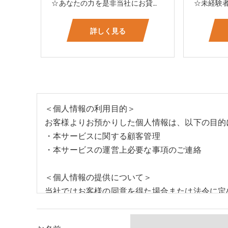
☆あなたの力を是非当社にお貸して下さい 電気工事に関する事ならオールマイティに対応しております（室内配線・室外配線、スイッチコンセント取付け、照明器具取付け、配電盤取付け、エアコン取付け、LANケーブル配線、アンテナ取付けなど） 【工具支給致します】 また新品工具と新品作業服を完全支給を致します。 高品質の作業服と工具入社してくれた方には支給致します♪
詳しく見る
＜個人情報の利用目的＞
お客様よりお預かりした個人情報は、以下の目的
・本サービスに関する顧客管理
・本サービスの運営上必要な事項のご連絡
＜個人情報の提供について＞
当社ではお客様の同意を得た場合または法令に定
取得した個人情報を第三者に提供することはいた