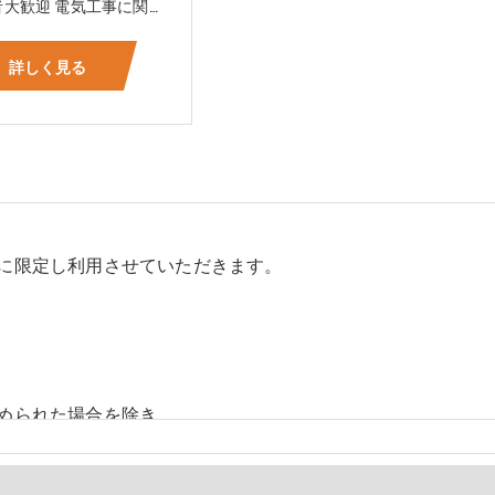
☆未経験者大歓迎 電気工事に関する事ならオールマイティに対応可能‼幅広く技術を身に付けて頂けます（室内配線・室外配線、スイッチコンセント取付け、照明器具取付け、配電盤取付け、エアコン取付け、LANケーブル配線、アンテナ取付けなど） 先輩社員が一から指導を行うため未経験の方でも安心して働いていただけます♪ ☆資格支援制度あり 実績があるからこそ社内で教習と経験を積んでいただくことで資格を当社で発行できることができます。 【工具支給致します】 また新品工具と新品作業服を完全支給を致します。 高品質の作業服と工具入社してくれた方には支給致します♪
詳しく見る
に限定し利用させていただきます。
められた場合を除き、
しません。