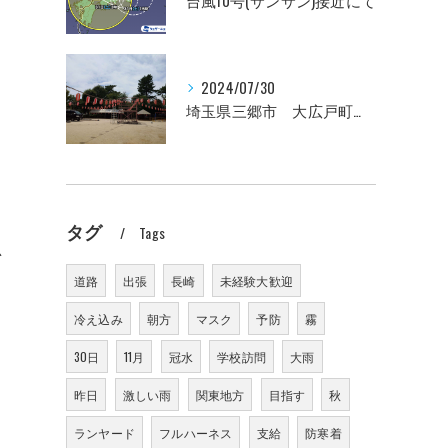
台風10号(サンサン)接近にて
2024/07/30
埼玉県三郷市 大広戸町会納涼盆踊り大会のお知らせ 2024
タグ
Tags
思
道路
出張
長崎
未経験大歓迎
冷え込み
朝方
マスク
予防
霧
30日
11月
冠水
学校訪問
大雨
昨日
激しい雨
関東地方
目指す
秋
ランヤード
フルハーネス
支給
防寒着