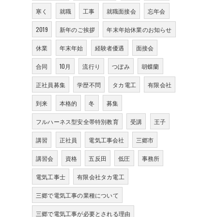
寒く
就職
工事
就職面接会
忘年会
2019
新年のご挨拶
年末年始休業のお知らせ
休業
年末年始
経験者優遇
面接会
合同
10月
流行り
つぼみ
胡蝶蘭
正社員募集
学歴不問
タカ電工
有限会社
到来
本格的
冬
募集
フルハーネス型安全帯特別教育
受講
王子
講習
正社員
電気工事会社
三郷市
講習会
資格
五反田
低圧
事務所
電気工事士
有限会社タカ電工
三郷で電気工事の業種について
三郷で電気工事が必要とされる理由