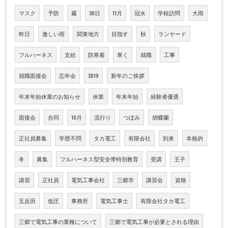
マスク
予防
霧
30日
11月
冠水
学校訪問
大雨
昨日
激しい雨
関東地方
目指す
秋
ランヤード
フルハーネス
支給
防寒着
寒く
就職
工事
就職面接会
忘年会
2019
新年のご挨拶
年末年始休業のお知らせ
休業
年末年始
経験者優遇
面接会
合同
10月
流行り
つぼみ
胡蝶蘭
正社員募集
学歴不問
タカ電工
有限会社
到来
本格的
冬
募集
フルハーネス型安全帯特別教育
受講
王子
講習
正社員
電気工事会社
三郷市
講習会
資格
五反田
低圧
事務所
電気工事士
有限会社タカ電工
三郷で電気工事の業種について
三郷で電気工事が必要とされる理由