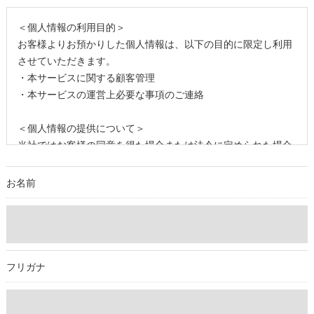
＜個人情報の利用目的＞
お客様よりお預かりした個人情報は、以下の目的に限定し利用
させていただきます。
・本サービスに関する顧客管理
・本サービスの運営上必要な事項のご連絡
＜個人情報の提供について＞
当社ではお客様の同意を得た場合または法令に定められた場合
を除き、
取得した個人情報を第三者に提供することはいたしません。
お名前
＜個人情報の委託について＞
当社では、利用目的の達成に必要な範囲において、個人情報を
外部に委託する場合があります。
これらの委託先に対しては個人情報保護契約等の措置をとり、
フリガナ
適切な監督を行います。
＜個人情報の安全管理＞