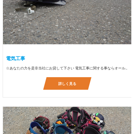
電気工事
☆あなたの力を是非当社にお貸して下さい 電気工事に関する事ならオールマイティに対応しております（室内配線・室外配線、スイッチコンセント取付け、照明器具取付け、配電盤取付け、エアコン取付け、LANケーブル配線、アンテナ取付けなど） 【工具支給致します】 また新品工具と新品作業服を完全支給を致します。 高品質の作業服と工具入社してくれた方には支給致します♪
詳しく見る