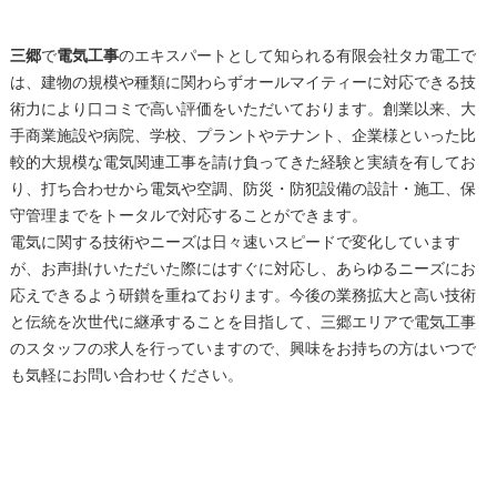
三郷
で
電気工事
のエキスパートとして知られる有限会社タカ電工で
は、建物の規模や種類に関わらずオールマイティーに対応できる技
術力により口コミで高い評価をいただいております。創業以来、大
手商業施設や病院、学校、プラントやテナント、企業様といった比
較的大規模な電気関連工事を請け負ってきた経験と実績を有してお
り、打ち合わせから電気や空調、防災・防犯設備の設計・施工、保
守管理までをトータルで対応することができます。
電気に関する技術やニーズは日々速いスピードで変化しています
が、お声掛けいただいた際にはすぐに対応し、あらゆるニーズにお
応えできるよう研鑚を重ねております。今後の業務拡大と高い技術
と伝統を次世代に継承することを目指して、
三郷
エリアで
電気工事
のスタッフの求人を行っていますので、興味をお持ちの方はいつで
も気軽にお問い合わせください。