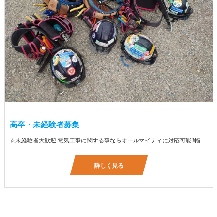
高卒・未経験者募集
☆未経験者大歓迎 電気工事に関する事ならオールマイティに対応可能‼幅広く技術を身に付けて頂けます（室内配線・室外配線、スイッチコンセント取付け、照明器具取付け、配電盤取付け、エアコン取付け、LANケーブル配線、アンテナ取付けなど） 先輩社員が一から指導を行うため未経験の方でも安心して働いていただけます♪ ☆資格支援制度あり 実績があるからこそ社内で教習と経験を積んでいただくことで資格を当社で発行できることができます。 【工具支給致します】 また新品工具と新品作業服を完全支給を致します。 高品質の作業服と工具入社してくれた方には支給致します♪
詳しく見る