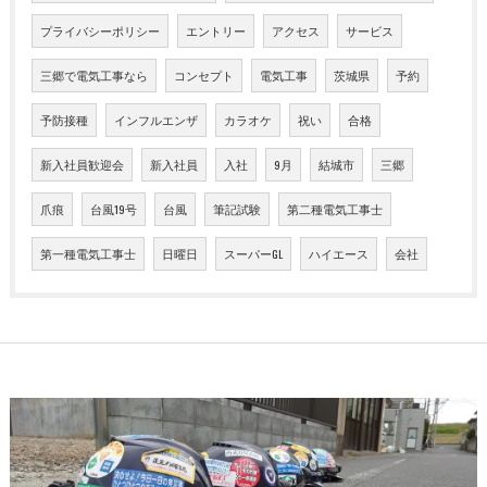
プライバシーポリシー
エントリー
アクセス
サービス
三郷で電気工事なら
コンセプト
電気工事
茨城県
予約
予防接種
インフルエンザ
カラオケ
祝い
合格
新入社員歓迎会
新入社員
入社
9月
結城市
三郷
爪痕
台風19号
台風
筆記試験
第二種電気工事士
第一種電気工事士
日曜日
スーパーGL
ハイエース
会社