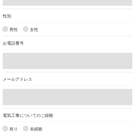
当社では、個人情報の漏洩等がなされないよう、適切に安全管
理対策を実施します。
性別
＜個人情報を与えなかった場合に生じる結果＞
男性
女性
必要な情報を頂けない場合は、それに対応した当社のサービス
お電話番号
をご提供できない場合がございますので予めご了承ください。
＜個人情報の開示･訂正・削除･利用停止の手続について＞
当社では、お客様の個人情報の開示･訂正･削除・利用停止の手
続を定めさせて頂いております。
メールアドレス
ご本人である事を確認のうえ、対応させて頂きます。
個人情報の開示･訂正･削除・利用停止の具体的手続きにつきま
しては、お電話でお問合せ下さい。
電気工事についてのご経験
有り
未経験