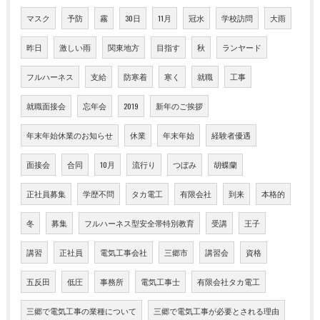
マスク
予防
霧
30日
11月
冠水
学校訪問
大雨
昨日
激しい雨
関東地方
目指す
秋
ランヤード
フルハーネス
支給
防寒着
寒く
就職
工事
就職面接会
忘年会
2019
新年のご挨拶
年末年始休業のお知らせ
休業
年末年始
経験者優遇
面接会
合同
10月
流行り
つぼみ
胡蝶蘭
正社員募集
学歴不問
タカ電工
有限会社
到来
本格的
冬
募集
フルハーネス型安全帯特別教育
受講
王子
講習
正社員
電気工事会社
三郷市
講習会
資格
五反田
低圧
事務所
電気工事士
有限会社タカ電工
三郷で電気工事の業種について
三郷で電気工事が必要とされる理由