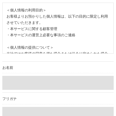
＜個人情報の利用目的＞
お客様よりお預かりした個人情報は、以下の目的に限定し利用
させていただきます。
・本サービスに関する顧客管理
・本サービスの運営上必要な事項のご連絡
＜個人情報の提供について＞
当社ではお客様の同意を得た場合または法令に定められた場合
を除き、
取得した個人情報を第三者に提供することはいたしません。
お名前
＜個人情報の委託について＞
当社では、利用目的の達成に必要な範囲において、個人情報を
外部に委託する場合があります。
これらの委託先に対しては個人情報保護契約等の措置をとり、
フリガナ
適切な監督を行います。
＜個人情報の安全管理＞