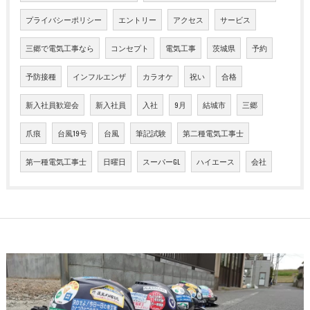
プライバシーポリシー
エントリー
アクセス
サービス
三郷で電気工事なら
コンセプト
電気工事
茨城県
予約
予防接種
インフルエンザ
カラオケ
祝い
合格
新入社員歓迎会
新入社員
入社
9月
結城市
三郷
爪痕
台風19号
台風
筆記試験
第二種電気工事士
第一種電気工事士
日曜日
スーパーGL
ハイエース
会社