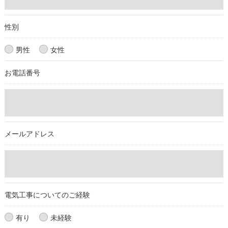
当社では、個人情報の漏洩等がなされないよう、適切に安全管
理対策を実施します。
性別
＜個人情報を与えなかった場合に生じる結果＞
男性
女性
必要な情報を頂けない場合は、それに対応した当社のサービス
お電話番号
をご提供できない場合がございますので予めご了承ください。
＜個人情報の開示･訂正・削除･利用停止の手続について＞
当社では、お客様の個人情報の開示･訂正･削除・利用停止の手
続を定めさせて頂いております。
メールアドレス
ご本人である事を確認のうえ、対応させて頂きます。
個人情報の開示･訂正･削除・利用停止の具体的手続きにつきま
しては、お電話でお問合せ下さい。
電気工事についてのご経験
有り
未経験