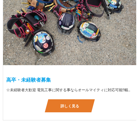
高卒・未経験者募集
☆未経験者大歓迎 電気工事に関する事ならオールマイティに対応可能‼幅広く技術を身に付けて頂けます（室内配線・室外配線、スイッチコンセント取付け、照明器具取付け、配電盤取付け、エアコン取付け、LANケーブル配線、アンテナ取付けなど） 先輩社員が一から指導を行うため未経験の方でも安心して働いていただけます♪ ☆資格支援制度あり 実績があるからこそ社内で教習と経験を積んでいただくことで資格を当社で発行できることができます。 【工具支給致します】 また新品工具と新品作業服を完全支給を致します。 高品質の作業服と工具入社してくれた方には支給致します♪
詳しく見る