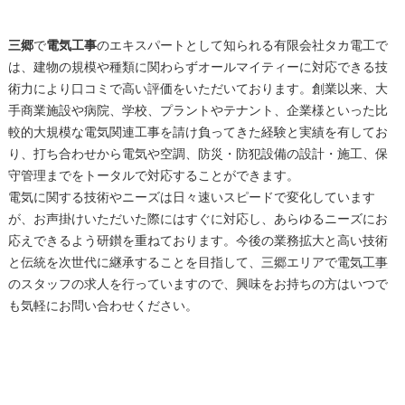
三郷
で
電気工事
のエキスパートとして知られる有限会社タカ電工で
は、建物の規模や種類に関わらずオールマイティーに対応できる技
術力により口コミで高い評価をいただいております。創業以来、大
手商業施設や病院、学校、プラントやテナント、企業様といった比
較的大規模な電気関連工事を請け負ってきた経験と実績を有してお
り、打ち合わせから電気や空調、防災・防犯設備の設計・施工、保
守管理までをトータルで対応することができます。
電気に関する技術やニーズは日々速いスピードで変化しています
が、お声掛けいただいた際にはすぐに対応し、あらゆるニーズにお
応えできるよう研鑚を重ねております。今後の業務拡大と高い技術
と伝統を次世代に継承することを目指して、
三郷
エリアで
電気工事
のスタッフの求人を行っていますので、興味をお持ちの方はいつで
も気軽にお問い合わせください。