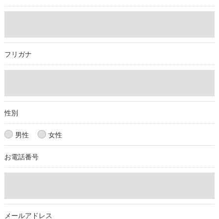
＜個人情報の委託について＞
当社では、利用目的の達成に必要な範囲において、個人情報を
外部に委託する場合があります。
これらの委託先に対しては個人情報保護契約等の措置をとり、
フリガナ
適切な監督を行います。
＜個人情報の安全管理＞
当社では、個人情報の漏洩等がなされないよう、適切に安全管
理対策を実施します。
性別
＜個人情報を与えなかった場合に生じる結果＞
男性
女性
必要な情報を頂けない場合は、それに対応した当社のサービス
お電話番号
をご提供できない場合がございますので予めご了承ください。
＜個人情報の開示･訂正・削除･利用停止の手続について＞
当社では、お客様の個人情報の開示･訂正･削除・利用停止の手
続を定めさせて頂いております。
メールアドレス
ご本人である事を確認のうえ、対応させて頂きます。