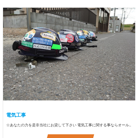
電気工事
☆あなたの力を是非当社にお貸して下さい 電気工事に関する事ならオールマイティに対応しております（室内配線・室外配線、スイッチコンセント取付け、照明器具取付け、配電盤取付け、エアコン取付け、LANケーブル配線、アンテナ取付けなど） 【工具支給致します】 また新品工具と新品作業服を完全支給を致します。 高品質の作業服と工具入社してくれた方には支給致します♪