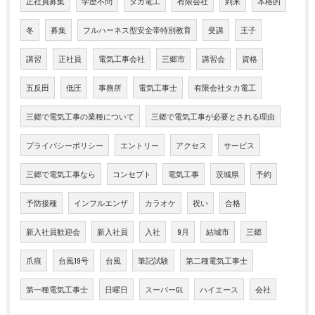
正社員募集
学歴不問
タカ電工
有限会社
到来
本格的
冬
募集
フルハーネス型安全帯特別教育
受講
王子
講習
正社員
電気工事会社
三郷市
講習会
資格
五反田
低圧
事務所
電気工事士
有限会社タカ電工
三郷で電気工事の業種について
三郷で電気工事が必要とされる理由
プライバシーポリシー
エントリー
アクセス
サービス
三郷で電気工事なら
コンセプト
電気工事
茨城県
予約
予防接種
インフルエンザ
カラオケ
祝い
合格
新入社員歓迎会
新入社員
入社
9月
結城市
三郷
爪痕
台風19号
台風
筆記試験
第二種電気工事士
第一種電気工事士
日曜日
スーパーGL
ハイエース
会社