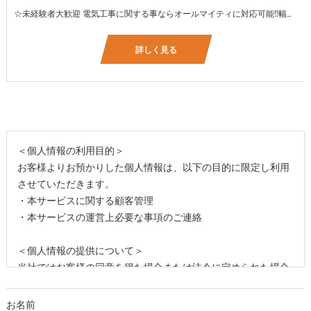
☆未経験者大歓迎 電気工事に関する事ならオールマイティに対応可能‼幅広く技術を身に付けて頂けます（室内配線・室外配線、スイッチコンセント取付け、照明器具取付け、配電盤取付け、エアコン取付け、LANケーブル配線、アンテナ取付けなど） 先輩社員が一から指導を行うため未経験の方でも安心して働いていただけます♪ ☆資格支援制度あり 実績があるからこそ社内で教習と経験を積んでいただくことで資格を当社で発行できることができます。 【工具支給致します】 また新品工具と新品作業服を完全支給を致します。 高品質の作業服と工具入社してくれた方には支給致します♪
詳しく見る
＜個人情報の利用目的＞
お客様よりお預かりした個人情報は、以下の目的に限定し利用
させていただきます。
・本サービスに関する顧客管理
・本サービスの運営上必要な事項のご連絡
＜個人情報の提供について＞
当社ではお客様の同意を得た場合または法令に定められた場合
を除き、
取得した個人情報を第三者に提供することはいたしません。
お名前