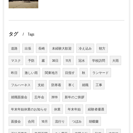
タグ
Tags
道路
出張
長崎
未経験大歓迎
冷え込み
朝方
マスク
予防
霧
30日
11月
冠水
学校訪問
大雨
昨日
激しい雨
関東地方
目指す
秋
ランヤード
フルハーネス
支給
防寒着
寒く
就職
工事
就職面接会
忘年会
2019
新年のご挨拶
年末年始休業のお知らせ
休業
年末年始
経験者優遇
面接会
合同
10月
流行り
つぼみ
胡蝶蘭