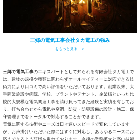
三郷の電気工事会社タカ電工の強み
をもっと見る ＞
三郷
で
電気工事
のエキスパートとして知られる有限会社タカ電工で
は、建物の規模や種類に関わらずオールマイティーに対応できる技
術力により口コミで高い評価をいただいております。創業以来、大
手商業施設や病院、学校、プラントやテナント、企業様といった比
較的大規模な電気関連工事を請け負ってきた経験と実績を有してお
り、打ち合わせから電気や空調、防災・防犯設備の設計・施工、保
守管理までをトータルで対応することができます。
電気に関する技術やニーズは日々速いスピードで変化しています
が、お声掛けいただいた際にはすぐに対応し、あらゆるニーズにお
応えできるよう研鑚を重ねております。今後の業務拡大と高い技術