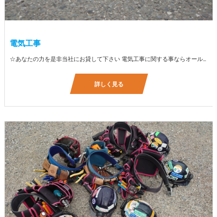
電気工事
☆あなたの力を是非当社にお貸して下さい 電気工事に関する事ならオールマイティに対応しております（室内配線・室外配線、スイッチコンセント取付け、照明器具取付け、配電盤取付け、エアコン取付け、LANケーブル配線、アンテナ取付けなど） 【工具支給致します】 また新品工具と新品作業服を完全支給を致します。 高品質の作業服と工具入社してくれた方には支給致します♪
詳しく見る