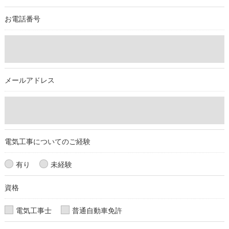
必要な情報を頂けない場合は、それに対応した当社のサービス
お電話番号
をご提供できない場合がございますので予めご了承ください。
＜個人情報の開示･訂正・削除･利用停止の手続について＞
当社では、お客様の個人情報の開示･訂正･削除・利用停止の手
続を定めさせて頂いております。
メールアドレス
ご本人である事を確認のうえ、対応させて頂きます。
個人情報の開示･訂正･削除・利用停止の具体的手続きにつきま
しては、お電話でお問合せ下さい。
電気工事についてのご経験
有り
未経験
資格
電気工事士
普通自動車免許