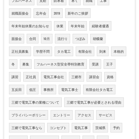
フルハーネス
支給
防寒着
寒く
就職
工事
就職面接会
忘年会
2019
新年のご挨拶
年末年始休業のお知らせ
休業
年末年始
経験者優遇
面接会
合同
10月
流行り
つぼみ
胡蝶蘭
正社員募集
学歴不問
タカ電工
有限会社
到来
本格的
冬
募集
フルハーネス型安全帯特別教育
受講
王子
講習
正社員
電気工事会社
三郷市
講習会
資格
五反田
低圧
事務所
電気工事士
有限会社タカ電工
三郷で電気工事の業種について
三郷で電気工事が必要とされる理由
プライバシーポリシー
エントリー
アクセス
サービス
三郷で電気工事なら
コンセプト
電気工事
茨城県
予約