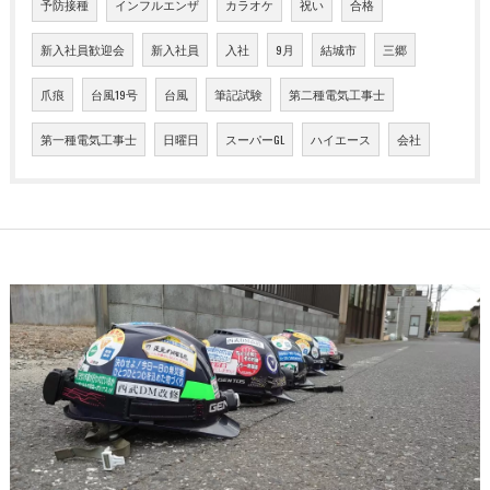
予防接種
インフルエンザ
カラオケ
祝い
合格
新入社員歓迎会
新入社員
入社
9月
結城市
三郷
爪痕
台風19号
台風
筆記試験
第二種電気工事士
第一種電気工事士
日曜日
スーパーGL
ハイエース
会社