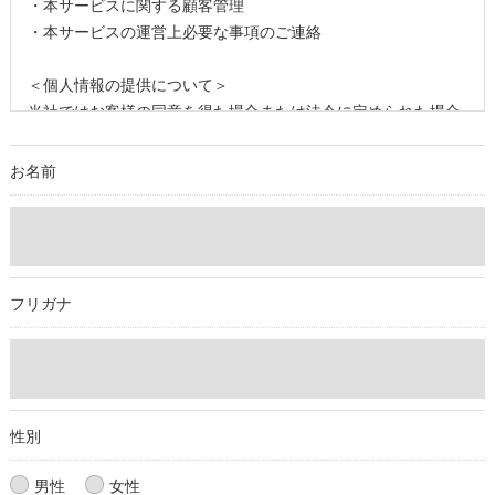
・本サービスに関する顧客管理
・本サービスの運営上必要な事項のご連絡
＜個人情報の提供について＞
当社ではお客様の同意を得た場合または法令に定められた場合
を除き、
取得した個人情報を第三者に提供することはいたしません。
お名前
＜個人情報の委託について＞
当社では、利用目的の達成に必要な範囲において、個人情報を
外部に委託する場合があります。
これらの委託先に対しては個人情報保護契約等の措置をとり、
フリガナ
適切な監督を行います。
＜個人情報の安全管理＞
当社では、個人情報の漏洩等がなされないよう、適切に安全管
理対策を実施します。
性別
＜個人情報を与えなかった場合に生じる結果＞
男性
女性