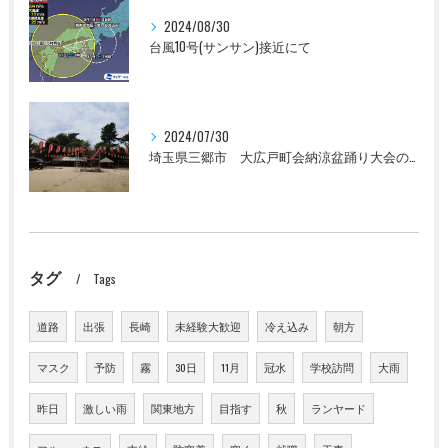
2024/08/30
台風10号(サンサン)接近にて
2024/07/30
埼玉県三郷市 大広戸町会納涼盆踊り大会のお知らせ 2024
タグ
Tags
道路
出張
長崎
未経験大歓迎
冷え込み
朝方
マスク
予防
霧
30日
11月
冠水
学校訪問
大雨
昨日
激しい雨
関東地方
目指す
秋
ランヤード