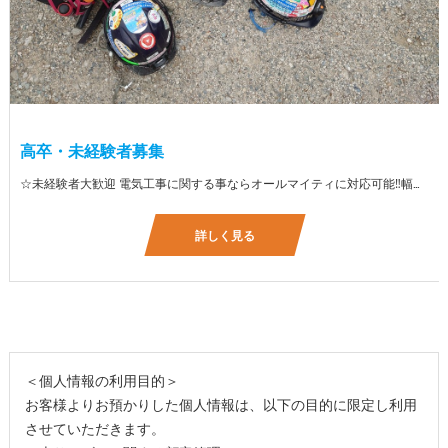
高卒・未経験者募集
☆未経験者大歓迎 電気工事に関する事ならオールマイティに対応可能‼幅広く技術を身に付けて頂けます（室内配線・室外配線、スイッチコンセント取付け、照明器具取付け、配電盤取付け、エアコン取付け、LANケーブル配線、アンテナ取付けなど） 先輩社員が一から指導を行うため未経験の方でも安心して働いていただけます♪ ☆資格支援制度あり 実績があるからこそ社内で教習と経験を積んでいただくことで資格を当社で発行できることができます。 【工具支給致します】 また新品工具と新品作業服を完全支給を致します。 高品質の作業服と工具入社してくれた方には支給致します♪
詳しく見る
＜個人情報の利用目的＞
お客様よりお預かりした個人情報は、以下の目的に限定し利用
させていただきます。