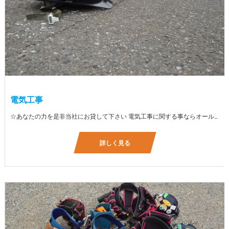
電気工事
☆あなたの力を是非当社にお貸して下さい 電気工事に関する事ならオールマイティに対応しております（室内配線・室外配線、スイッチコンセント取付け、照明器具取付け、配電盤取付け、エアコン取付け、LANケーブル配線、アンテナ取付けなど） 【工具支給致します】 また新品工具と新品作業服を完全支給を致します。 高品質の作業服と工具入社してくれた方には支給致します♪
詳しく見る