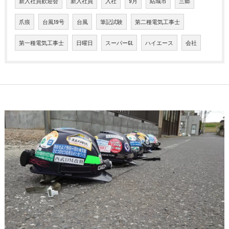
新入社員歓迎会
新入社員
入社
9月
結城市
三郷
爪痕
台風19号
台風
筆記試験
第二種電気工事士
第一種電気工事士
日曜日
スーパーGL
ハイエース
会社