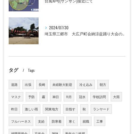
台風10号(サンサン)接近にて
2024/07/30
埼玉県三郷市 大広戸町会納涼盆踊り大会のお知らせ 2024
タグ
Tags
道路
出張
長崎
未経験大歓迎
冷え込み
朝方
マスク
予防
霧
30日
11月
冠水
学校訪問
大雨
昨日
激しい雨
関東地方
目指す
秋
ランヤード
フルハーネス
支給
防寒着
寒く
就職
工事
就職面接会
忘年会
2019
新年のご挨拶