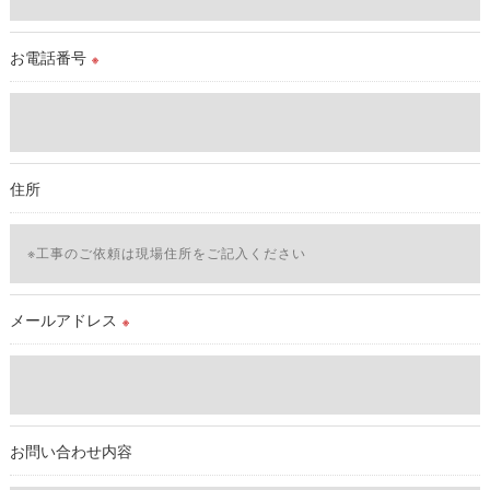
当社では、個人情報の漏洩等がなされないよう、適切に安全管
理対策を実施します。
お電話番号
※
＜個人情報を与えなかった場合に生じる結果＞
必要な情報を頂けない場合は、それに対応した当社のサービス
をご提供できない場合がございますので予めご了承ください。
住所
＜個人情報の開示･訂正・削除･利用停止の手続について＞
当社では、お客様の個人情報の開示･訂正･削除・利用停止の手
続を定めさせて頂いております。
ご本人である事を確認のうえ、対応させて頂きます。
個人情報の開示･訂正･削除・利用停止の具体的手続きにつきま
メールアドレス
※
しては、お電話でお問合せ下さい。v
お問い合わせ内容