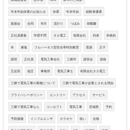
年末年始休業のお知らせ
休業
年末年始
経験者優遇
面接会
合同
10月
流行り
つぼみ
胡蝶蘭
正社員募集
学歴不問
タカ電工
有限会社
到来
本格的
冬
募集
フルハーネス型安全帯特別教育
受講
王子
講習
正社員
電気工事会社
三郷市
講習会
資格
五反田
低圧
事務所
電気工事士
有限会社タカ電工
三郷で電気工事の業種について
三郷で電気工事が必要とされる理由
プライバシーポリシー
エントリー
アクセス
サービス
三郷で電気工事なら
コンセプト
電気工事
茨城県
予約
予防接種
インフルエンザ
カラオケ
祝い
合格