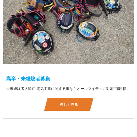
高卒・未経験者募集
☆未経験者大歓迎 電気工事に関する事ならオールマイティに対応可能‼幅広く技術を身に付けて頂けます（室内配線・室外配線、スイッチコンセント取付け、照明器具取付け、配電盤取付け、エアコン取付け、LANケーブル配線、アンテナ取付けなど） 先輩社員が一から指導を行うため未経験の方でも安心して働いていただけます♪ ☆資格支援制度あり 実績があるからこそ社内で教習と経験を積んでいただくことで資格を当社で発行できることができます。 【工具支給致します】 また新品工具と新品作業服を完全支給を致します。 高品質の作業服と工具入社してくれた方には支給致します♪
詳しく見る