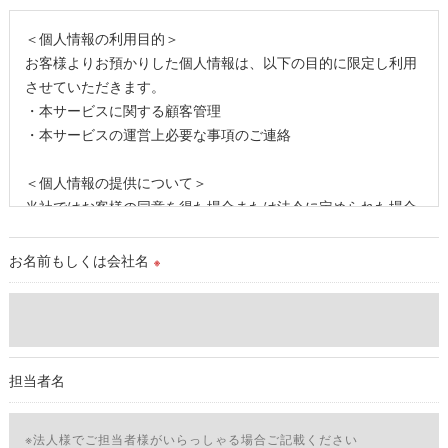
＜個人情報の利用目的＞
お客様よりお預かりした個人情報は、以下の目的に限定し利用
させていただきます。
・本サービスに関する顧客管理
・本サービスの運営上必要な事項のご連絡
＜個人情報の提供について＞
当社ではお客様の同意を得た場合または法令に定められた場合
を除き、
取得した個人情報を第三者に提供することはいたしません。
お名前もしくは会社名
※
＜個人情報の委託について＞
当社では、利用目的の達成に必要な範囲において、個人情報を
外部に委託する場合があります。
これらの委託先に対しては個人情報保護契約等の措置をとり、
担当者名
適切な監督を行います。
＜個人情報の安全管理＞