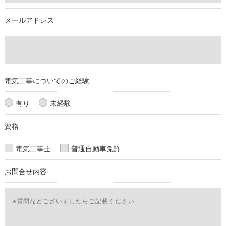
続を定めさせて頂いております。
メールアドレス
ご本人である事を確認のうえ、対応させて頂きます。
個人情報の開示･訂正･削除・利用停止の具体的手続きにつきま
しては、お電話でお問合せ下さい。
電気工事についてのご経験
有り
未経験
資格
電気工事士
普通自動車免許
お問合せ内容