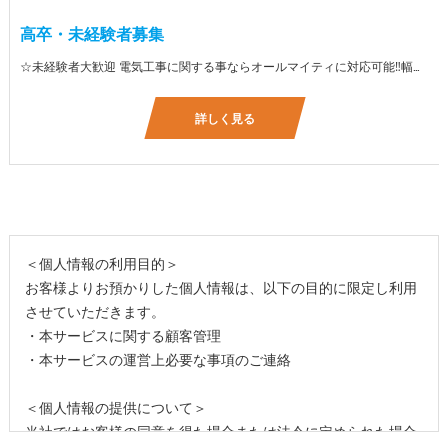
高卒・未経験者募集
☆未経験者大歓迎 電気工事に関する事ならオールマイティに対応可能‼幅広く技術を身に付けて頂けます（室内配線・室外配線、スイッチコンセント取付け、照明器具取付け、配電盤取付け、エアコン取付け、LANケーブル配線、アンテナ取付けなど） 先輩社員が一から指導を行うため未経験の方でも安心して働いていただけます♪ ☆資格支援制度あり 実績があるからこそ社内で教習と経験を積んでいただくことで資格を当社で発行できることができます。 【工具支給致します】 また新品工具と新品作業服を完全支給を致します。 高品質の作業服と工具入社してくれた方には支給致します♪
詳しく見る
＜個人情報の利用目的＞
お客様よりお預かりした個人情報は、以下の目的に限定し利用
させていただきます。
・本サービスに関する顧客管理
・本サービスの運営上必要な事項のご連絡
＜個人情報の提供について＞
当社ではお客様の同意を得た場合または法令に定められた場合