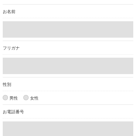
を除き、
取得した個人情報を第三者に提供することはいたしません。
お名前
＜個人情報の委託について＞
当社では、利用目的の達成に必要な範囲において、個人情報を
外部に委託する場合があります。
これらの委託先に対しては個人情報保護契約等の措置をとり、
フリガナ
適切な監督を行います。
＜個人情報の安全管理＞
当社では、個人情報の漏洩等がなされないよう、適切に安全管
理対策を実施します。
性別
＜個人情報を与えなかった場合に生じる結果＞
男性
女性
必要な情報を頂けない場合は、それに対応した当社のサービス
お電話番号
をご提供できない場合がございますので予めご了承ください。
＜個人情報の開示･訂正・削除･利用停止の手続について＞
当社では、お客様の個人情報の開示･訂正･削除・利用停止の手