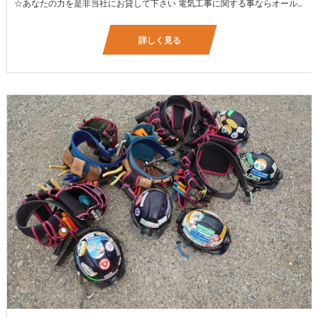
☆あなたの力を是非当社にお貸して下さい 電気工事に関する事ならオールマイティに対応しております（室内配線・室外配線、スイッチコンセント取付け、照明器具取付け、配電盤取付け、エアコン取付け、LANケーブル配線、アンテナ取付けなど） 【工具支給致します】 また新品工具と新品作業服を完全支給を致します。 高品質の作業服と工具入社してくれた方には支給致します♪
詳しく見る