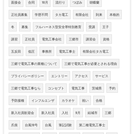
面接会
合同
10月
流行り
つぼみ
胡蝶蘭
正社員募集
学歴不問
タカ電工
有限会社
到来
本格的
冬
募集
フルハーネス型安全帯特別教育
受講
王子
講習
正社員
電気工事会社
三郷市
講習会
資格
五反田
低圧
事務所
電気工事士
有限会社タカ電工
三郷で電気工事の業種について
三郷で電気工事が必要とされる理由
プライバシーポリシー
エントリー
アクセス
サービス
三郷で電気工事なら
コンセプト
電気工事
茨城県
予約
予防接種
インフルエンザ
カラオケ
祝い
合格
新入社員歓迎会
新入社員
入社
9月
結城市
三郷
爪痕
台風19号
台風
筆記試験
第二種電気工事士