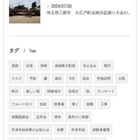
2024/07/30
埼玉県三郷市 大広戸町会納涼盆踊り大会のお知らせ 2024
タグ
Tags
道路
出張
長崎
未経験大歓迎
冷え込み
朝方
マスク
予防
霧
30日
11月
冠水
学校訪問
大雨
昨日
激しい雨
関東地方
目指す
秋
ランヤード
フルハーネス
支給
防寒着
寒く
就職
工事
就職面接会
忘年会
2019
新年のご挨拶
年末年始休業のお知らせ
休業
年末年始
経験者優遇