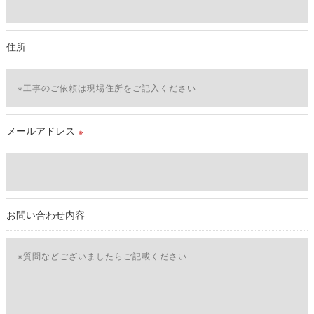
必要な情報を頂けない場合は、それに対応した当社のサービス
をご提供できない場合がございますので予めご了承ください。
住所
＜個人情報の開示･訂正・削除･利用停止の手続について＞
当社では、お客様の個人情報の開示･訂正･削除・利用停止の手
続を定めさせて頂いております。
ご本人である事を確認のうえ、対応させて頂きます。
個人情報の開示･訂正･削除・利用停止の具体的手続きにつきま
メールアドレス
※
しては、お電話でお問合せ下さい。v
お問い合わせ内容