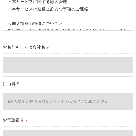
・本サービスに関する顧客管理
・本サービスの運営上必要な事項のご連絡
＜個人情報の提供について＞
当社ではお客様の同意を得た場合または法令に定められた場合
を除き、
取得した個人情報を第三者に提供することはいたしません。
お名前もしくは会社名
※
＜個人情報の委託について＞
当社では、利用目的の達成に必要な範囲において、個人情報を
外部に委託する場合があります。
これらの委託先に対しては個人情報保護契約等の措置をとり、
担当者名
適切な監督を行います。
＜個人情報の安全管理＞
当社では、個人情報の漏洩等がなされないよう、適切に安全管
理対策を実施します。
お電話番号
※
＜個人情報を与えなかった場合に生じる結果＞