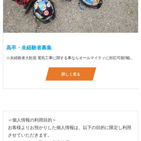
高卒・未経験者募集
☆未経験者大歓迎 電気工事に関する事ならオールマイティに対応可能‼幅広く技術を身に付けて頂けます（室内配線・室外配線、スイッチコンセント取付け、照明器具取付け、配電盤取付け、エアコン取付け、LANケーブル配線、アンテナ取付けなど） 先輩社員が一から指導を行うため未経験の方でも安心して働いていただけます♪ ☆資格支援制度あり 実績があるからこそ社内で教習と経験を積んでいただくことで資格を当社で発行できることができます。 【工具支給致します】 また新品工具と新品作業服を完全支給を致します。 高品質の作業服と工具入社してくれた方には支給致します♪
詳しく見る
＜個人情報の利用目的＞
お客様よりお預かりした個人情報は、以下の目的に限定し利用
させていただきます。