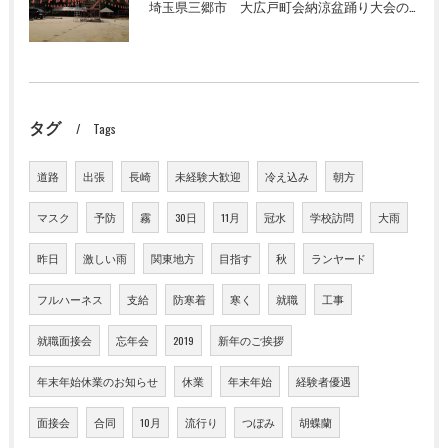
埼玉県三郷市 大広戸町会納涼盆踊り大会のお知らせ 2024
タグ
Tags
道路
出張
長崎
未経験大歓迎
冷え込み
朝方
マスク
予防
霧
30日
11月
冠水
学校訪問
大雨
昨日
激しい雨
関東地方
目指す
秋
ランヤード
フルハーネス
支給
防寒着
寒く
就職
工事
就職面接会
忘年会
2019
新年のご挨拶
年末年始休業のお知らせ
休業
年末年始
経験者優遇
面接会
合同
10月
流行り
つぼみ
胡蝶蘭