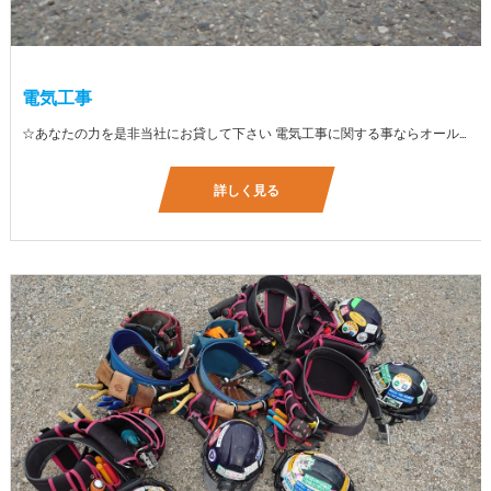
電気工事
☆あなたの力を是非当社にお貸して下さい 電気工事に関する事ならオールマイティに対応しております（室内配線・室外配線、スイッチコンセント取付け、照明器具取付け、配電盤取付け、エアコン取付け、LANケーブル配線、アンテナ取付けなど） 【工具支給致します】 また新品工具と新品作業服を完全支給を致します。 高品質の作業服と工具入社してくれた方には支給致します♪
詳しく見る