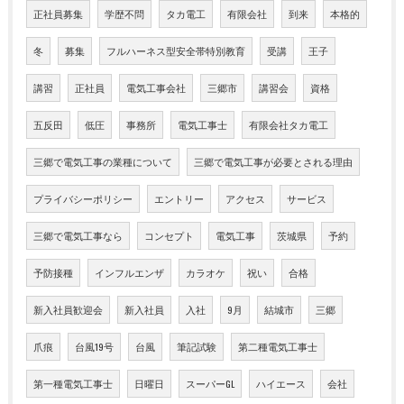
正社員募集
学歴不問
タカ電工
有限会社
到来
本格的
冬
募集
フルハーネス型安全帯特別教育
受講
王子
講習
正社員
電気工事会社
三郷市
講習会
資格
五反田
低圧
事務所
電気工事士
有限会社タカ電工
三郷で電気工事の業種について
三郷で電気工事が必要とされる理由
プライバシーポリシー
エントリー
アクセス
サービス
三郷で電気工事なら
コンセプト
電気工事
茨城県
予約
予防接種
インフルエンザ
カラオケ
祝い
合格
新入社員歓迎会
新入社員
入社
9月
結城市
三郷
爪痕
台風19号
台風
筆記試験
第二種電気工事士
第一種電気工事士
日曜日
スーパーGL
ハイエース
会社