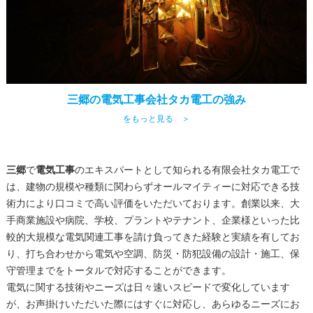
三郷の電気工事会社タカ電工の強み
をもっと見る ＞
三郷
で
電気工事
のエキスパートとして知られる有限会社タカ電工で
は、建物の規模や種類に関わらずオールマイティーに対応できる技
術力により口コミで高い評価をいただいております。創業以来、大
手商業施設や病院、学校、プラントやテナント、企業様といった比
較的大規模な電気関連工事を請け負ってきた経験と実績を有してお
り、打ち合わせから電気や空調、防災・防犯設備の設計・施工、保
守管理までをトータルで対応することができます。
電気に関する技術やニーズは日々速いスピードで変化しています
が、お声掛けいただいた際にはすぐに対応し、あらゆるニーズにお