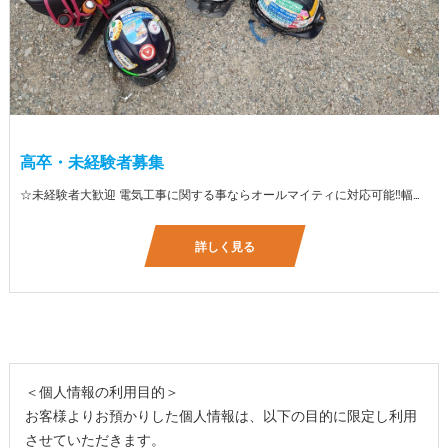
高卒・未経験者募集
☆未経験者大歓迎 電気工事に関する事ならオールマイティに対応可能‼幅広く技術を身に付けて頂けます（室内配線・室外配線、スイッチコンセント取付け、照明器具取付け、配電盤取付け、エアコン取付け、LANケーブル配線、アンテナ取付けなど） 先輩社員が一から指導を行うため未経験の方でも安心して働いていただけます♪ ☆資格支援制度あり 実績があるからこそ社内で教習と経験を積んでいただくことで資格を当社で発行できることができます。 【工具支給致します】 また新品工具と新品作業服を完全支給を致します。 高品質の作業服と工具入社してくれた方には支給致します♪
詳しく見る
＜個人情報の利用目的＞
お客様よりお預かりした個人情報は、以下の目的に限定し利用
させていただきます。