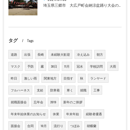
埼玉県三郷市 大広戸町会納涼盆踊り大会のお知らせ 2024
タグ
Tags
道路
出張
長崎
未経験大歓迎
冷え込み
朝方
マスク
予防
霧
30日
11月
冠水
学校訪問
大雨
昨日
激しい雨
関東地方
目指す
秋
ランヤード
フルハーネス
支給
防寒着
寒く
就職
工事
就職面接会
忘年会
2019
新年のご挨拶
年末年始休業のお知らせ
休業
年末年始
経験者優遇
面接会
合同
10月
流行り
つぼみ
胡蝶蘭