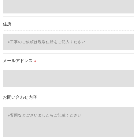
必要な情報を頂けない場合は、それに対応した当社のサービス
をご提供できない場合がございますので予めご了承ください。
住所
＜個人情報の開示･訂正・削除･利用停止の手続について＞
当社では、お客様の個人情報の開示･訂正･削除・利用停止の手
続を定めさせて頂いております。
ご本人である事を確認のうえ、対応させて頂きます。
個人情報の開示･訂正･削除・利用停止の具体的手続きにつきま
メールアドレス
※
しては、お電話でお問合せ下さい。v
お問い合わせ内容