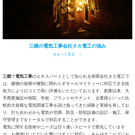
三郷の電気工事会社タカ電工の強み
をもっと見る ＞
三郷
で
電気工事
のエキスパートとして知られる有限会社タカ電工で
は、建物の規模や種類に関わらずオールマイティーに対応できる技
術力により口コミで高い評価をいただいております。創業以来、大
手商業施設や病院、学校、プラントやテナント、企業様といった比
較的大規模な電気関連工事を請け負ってきた経験と実績を有してお
り、打ち合わせから電気や空調、防災・防犯設備の設計・施工、保
守管理までをトータルで対応することができます。
電気に関する技術やニーズは日々速いスピードで変化しています
が、お声掛けいただいた際にはすぐに対応し、あらゆるニーズにお