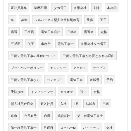
正社員募集
学歴不問
タカ電工
有限会社
到来
本格的
冬
募集
フルハーネス型安全帯特別教育
受講
王子
講習
正社員
電気工事会社
三郷市
講習会
資格
五反田
低圧
事務所
電気工事士
有限会社タカ電工
三郷で電気工事の業種について
三郷で電気工事が必要とされる理由
プライバシーポリシー
エントリー
アクセス
サービス
三郷で電気工事なら
コンセプト
電気工事
茨城県
予約
予防接種
インフルエンザ
カラオケ
祝い
合格
新入社員歓迎会
新入社員
入社
9月
結城市
三郷
爪痕
台風19号
台風
筆記試験
第二種電気工事士
第一種電気工事士
日曜日
スーパーGL
ハイエース
会社