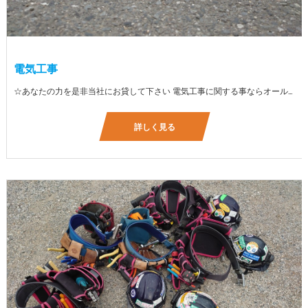
電気工事
☆あなたの力を是非当社にお貸して下さい 電気工事に関する事ならオールマイティに対応しております（室内配線・室外配線、スイッチコンセント取付け、照明器具取付け、配電盤取付け、エアコン取付け、LANケーブル配線、アンテナ取付けなど） 【工具支給致します】 また新品工具と新品作業服を完全支給を致します。 高品質の作業服と工具入社してくれた方には支給致します♪
詳しく見る