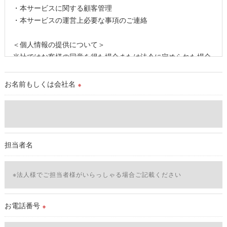
・本サービスに関する顧客管理
・本サービスの運営上必要な事項のご連絡
＜個人情報の提供について＞
当社ではお客様の同意を得た場合または法令に定められた場合
を除き、
取得した個人情報を第三者に提供することはいたしません。
お名前もしくは会社名
※
＜個人情報の委託について＞
当社では、利用目的の達成に必要な範囲において、個人情報を
外部に委託する場合があります。
これらの委託先に対しては個人情報保護契約等の措置をとり、
担当者名
適切な監督を行います。
＜個人情報の安全管理＞
当社では、個人情報の漏洩等がなされないよう、適切に安全管
理対策を実施します。
お電話番号
※
＜個人情報を与えなかった場合に生じる結果＞