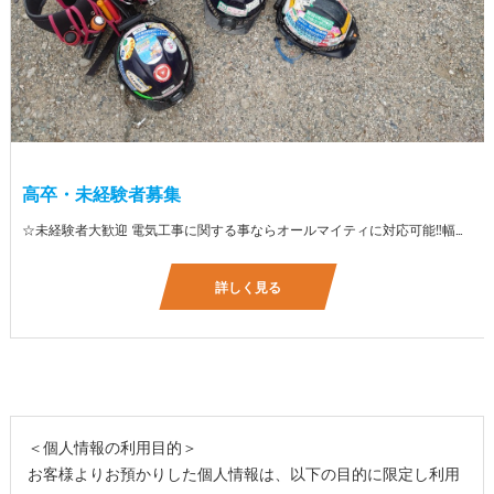
高卒・未経験者募集
☆未経験者大歓迎 電気工事に関する事ならオールマイティに対応可能‼幅広く技術を身に付けて頂けます（室内配線・室外配線、スイッチコンセント取付け、照明器具取付け、配電盤取付け、エアコン取付け、LANケーブル配線、アンテナ取付けなど） 先輩社員が一から指導を行うため未経験の方でも安心して働いていただけます♪ ☆資格支援制度あり 実績があるからこそ社内で教習と経験を積んでいただくことで資格を当社で発行できることができます。 【工具支給致します】 また新品工具と新品作業服を完全支給を致します。 高品質の作業服と工具入社してくれた方には支給致します♪
詳しく見る
＜個人情報の利用目的＞
お客様よりお預かりした個人情報は、以下の目的に限定し利用