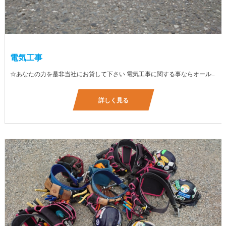
電気工事
☆あなたの力を是非当社にお貸して下さい 電気工事に関する事ならオールマイティに対応しております（室内配線・室外配線、スイッチコンセント取付け、照明器具取付け、配電盤取付け、エアコン取付け、LANケーブル配線、アンテナ取付けなど） 【工具支給致します】 また新品工具と新品作業服を完全支給を致します。 高品質の作業服と工具入社してくれた方には支給致します♪
詳しく見る