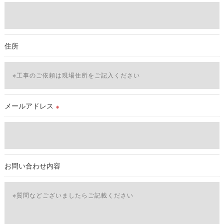
＜個人情報を与えなかった場合に生じる結果＞
必要な情報を頂けない場合は、それに対応した当社のサービス
をご提供できない場合がございますので予めご了承ください。
住所
＜個人情報の開示･訂正・削除･利用停止の手続について＞
当社では、お客様の個人情報の開示･訂正･削除・利用停止の手
続を定めさせて頂いております。
ご本人である事を確認のうえ、対応させて頂きます。
個人情報の開示･訂正･削除・利用停止の具体的手続きにつきま
メールアドレス
※
しては、お電話でお問合せ下さい。v
お問い合わせ内容