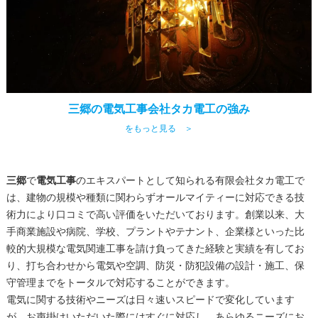
三郷の電気工事会社タカ電工の強み
をもっと見る ＞
三郷
で
電気工事
のエキスパートとして知られる有限会社タカ電工で
は、建物の規模や種類に関わらずオールマイティーに対応できる技
術力により口コミで高い評価をいただいております。創業以来、大
手商業施設や病院、学校、プラントやテナント、企業様といった比
較的大規模な電気関連工事を請け負ってきた経験と実績を有してお
り、打ち合わせから電気や空調、防災・防犯設備の設計・施工、保
守管理までをトータルで対応することができます。
電気に関する技術やニーズは日々速いスピードで変化しています
が、お声掛けいただいた際にはすぐに対応し、あらゆるニーズにお