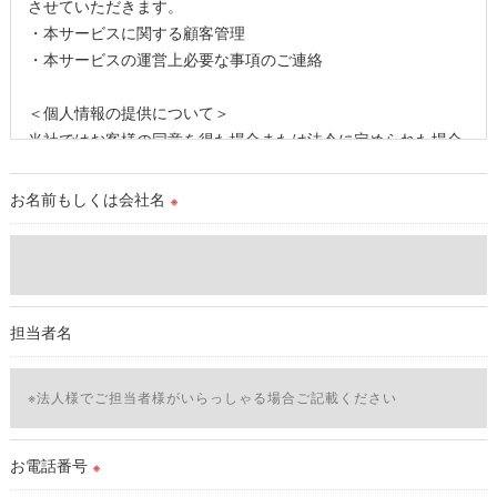
させていただきます。
・本サービスに関する顧客管理
・本サービスの運営上必要な事項のご連絡
＜個人情報の提供について＞
当社ではお客様の同意を得た場合または法令に定められた場合
を除き、
取得した個人情報を第三者に提供することはいたしません。
お名前もしくは会社名
※
＜個人情報の委託について＞
当社では、利用目的の達成に必要な範囲において、個人情報を
外部に委託する場合があります。
これらの委託先に対しては個人情報保護契約等の措置をとり、
担当者名
適切な監督を行います。
＜個人情報の安全管理＞
当社では、個人情報の漏洩等がなされないよう、適切に安全管
理対策を実施します。
お電話番号
※