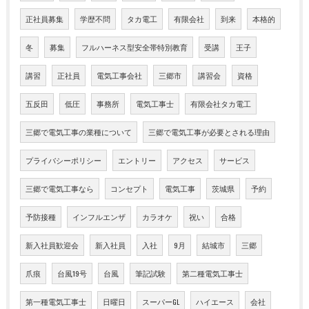
正社員募集
学歴不問
タカ電工
有限会社
到来
本格的
冬
募集
フルハーネス型安全帯特別教育
受講
王子
講習
正社員
電気工事会社
三郷市
講習会
資格
五反田
低圧
事務所
電気工事士
有限会社タカ電工
三郷で電気工事の業種について
三郷で電気工事が必要とされる理由
プライバシーポリシー
エントリー
アクセス
サービス
三郷で電気工事なら
コンセプト
電気工事
茨城県
予約
予防接種
インフルエンザ
カラオケ
祝い
合格
新入社員歓迎会
新入社員
入社
9月
結城市
三郷
爪痕
台風19号
台風
筆記試験
第二種電気工事士
第一種電気工事士
日曜日
スーパーGL
ハイエース
会社