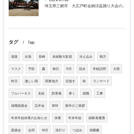
埼玉県三郷市 大広戸町会納涼盆踊り大会のお知らせ 2024
タグ
Tags
道路
出張
長崎
未経験大歓迎
冷え込み
朝方
マスク
予防
霧
30日
11月
冠水
学校訪問
大雨
昨日
激しい雨
関東地方
目指す
秋
ランヤード
フルハーネス
支給
防寒着
寒く
就職
工事
就職面接会
忘年会
2019
新年のご挨拶
年末年始休業のお知らせ
休業
年末年始
経験者優遇
面接会
合同
10月
流行り
つぼみ
胡蝶蘭