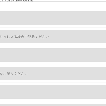
められた場合を除き、
しません。
、個人情報を外部に委託する場合があります。
措置をとり、適切な監督を行います。
適切に安全管理対策を実施します。
社のサービスをご提供できない場合がございますので予めご
ついて＞
・利用停止の手続を定めさせて頂いております。
す。