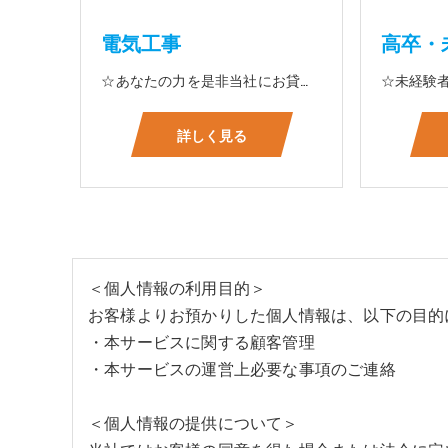
電気工事
高卒・
☆あなたの力を是非当社にお貸して下さい 電気工事に関する事ならオールマイティに対応しております（室内配線・室外配線、スイッチコンセント取付け、照明器具取付け、配電盤取付け、エアコン取付け、LANケーブル配線、アンテナ取付けなど） 【工具支給致します】 また新品工具と新品作業服を完全支給を致します。 高品質の作業服と工具入社してくれた方には支給致します♪
詳しく見る
＜個人情報の利用目的＞
お客様よりお預かりした個人情報は、以下の目的
・本サービスに関する顧客管理
・本サービスの運営上必要な事項のご連絡
＜個人情報の提供について＞