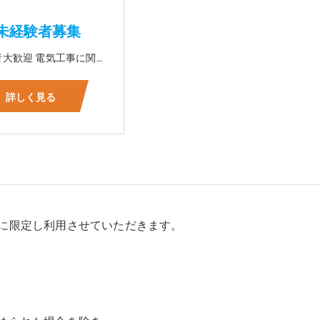
未経験者募集
☆未経験者大歓迎 電気工事に関する事ならオールマイティに対応可能‼幅広く技術を身に付けて頂けます（室内配線・室外配線、スイッチコンセント取付け、照明器具取付け、配電盤取付け、エアコン取付け、LANケーブル配線、アンテナ取付けなど） 先輩社員が一から指導を行うため未経験の方でも安心して働いていただけます♪ ☆資格支援制度あり 実績があるからこそ社内で教習と経験を積んでいただくことで資格を当社で発行できることができます。 【工具支給致します】 また新品工具と新品作業服を完全支給を致します。 高品質の作業服と工具入社してくれた方には支給致します♪
詳しく見る
に限定し利用させていただきます。