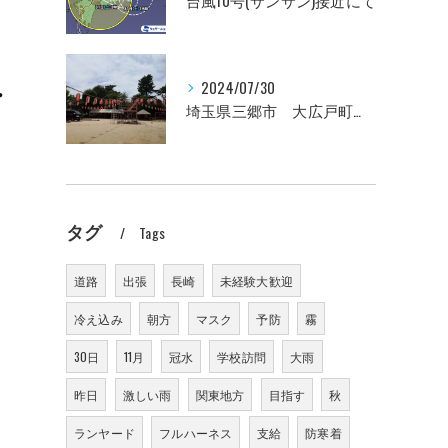
台風10号(サンサン)接近にて
2024/07/30
・
埼玉県三郷市 大広戸町会納涼盆踊り大会のお知らせ 2024
タグ
Tags
道路
出張
長崎
未経験大歓迎
冷え込み
朝方
マスク
予防
霧
30日
11月
冠水
学校訪問
大雨
昨日
激しい雨
関東地方
目指す
秋
て
ランヤード
フルハーネス
支給
防寒着