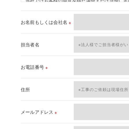
当社ではお客様の同意を得た場合または法令に定
取得した個人情報を第三者に提供することはいた
お名前もしくは会社名
※
＜個人情報の委託について＞
当社では、利用目的の達成に必要な範囲において
これらの委託先に対しては個人情報保護契約等の
担当者名
＜個人情報の安全管理＞
当社では、個人情報の漏洩等がなされないよう、
お電話番号
※
＜個人情報を与えなかった場合に生じる結果＞
必要な情報を頂けない場合は、それに対応した当
住所
了承ください。
＜個人情報の開示･訂正・削除･利用停止の手続に
メールアドレス
※
当社では、お客様の個人情報の開示･訂正･削除
ご本人である事を確認のうえ、対応させて頂きま