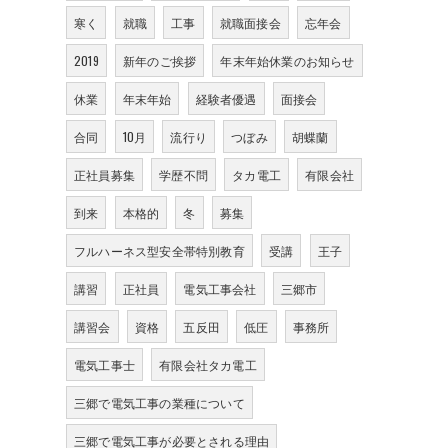
寒く
就職
工事
就職面接会
忘年会
2019
新年のご挨拶
年末年始休業のお知らせ
休業
年末年始
経験者優遇
面接会
合同
10月
流行り
つぼみ
胡蝶蘭
正社員募集
学歴不問
タカ電工
有限会社
到来
本格的
冬
募集
フルハーネス型安全帯特別教育
受講
王子
講習
正社員
電気工事会社
三郷市
講習会
資格
五反田
低圧
事務所
電気工事士
有限会社タカ電工
三郷で電気工事の業種について
三郷で電気工事が必要とされる理由