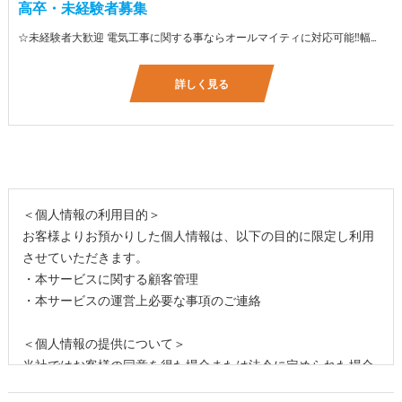
高卒・未経験者募集
☆未経験者大歓迎 電気工事に関する事ならオールマイティに対応可能‼幅広く技術を身に付けて頂けます（室内配線・室外配線、スイッチコンセント取付け、照明器具取付け、配電盤取付け、エアコン取付け、LANケーブル配線、アンテナ取付けなど） 先輩社員が一から指導を行うため未経験の方でも安心して働いていただけます♪ ☆資格支援制度あり 実績があるからこそ社内で教習と経験を積んでいただくことで資格を当社で発行できることができます。 【工具支給致します】 また新品工具と新品作業服を完全支給を致します。 高品質の作業服と工具入社してくれた方には支給致します♪
詳しく見る
＜個人情報の利用目的＞
お客様よりお預かりした個人情報は、以下の目的に限定し利用
させていただきます。
・本サービスに関する顧客管理
・本サービスの運営上必要な事項のご連絡
＜個人情報の提供について＞
当社ではお客様の同意を得た場合または法令に定められた場合
を除き、