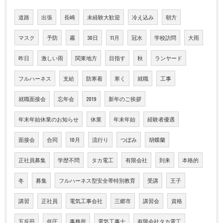
道路
出張
長崎
未経験大歓迎
冷え込み
朝方
マスク
予防
霧
30日
11月
冠水
学校訪問
大雨
昨日
激しい雨
関東地方
目指す
秋
ランヤード
フルハーネス
支給
防寒着
寒く
就職
工事
就職面接会
忘年会
2019
新年のご挨拶
年末年始休業のお知らせ
休業
年末年始
経験者優遇
面接会
合同
10月
流行り
つぼみ
胡蝶蘭
正社員募集
学歴不問
タカ電工
有限会社
到来
本格的
冬
募集
フルハーネス型安全帯特別教育
受講
王子
講習
正社員
電気工事会社
三郷市
講習会
資格
五反田
低圧
事務所
電気工事士
有限会社タカ電工