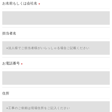
取得した個人情報を第三者に提供することはいたしません。
お名前もしくは会社名
※
＜個人情報の委託について＞
当社では、利用目的の達成に必要な範囲において、個人情報を
外部に委託する場合があります。
これらの委託先に対しては個人情報保護契約等の措置をとり、
担当者名
適切な監督を行います。
＜個人情報の安全管理＞
当社では、個人情報の漏洩等がなされないよう、適切に安全管
理対策を実施します。
お電話番号
※
＜個人情報を与えなかった場合に生じる結果＞
必要な情報を頂けない場合は、それに対応した当社のサービス
をご提供できない場合がございますので予めご了承ください。
住所
＜個人情報の開示･訂正・削除･利用停止の手続について＞
当社では、お客様の個人情報の開示･訂正･削除・利用停止の手
続を定めさせて頂いております。