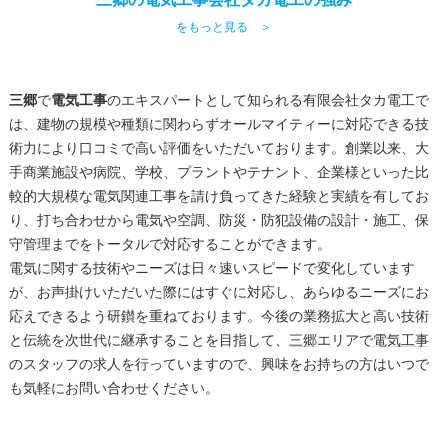
をもっと見る ＞
三郷
で
電気工事
のエキスパートとして知られる有限会社タカ電工で
は、建物の規模や種類に関わらずオールマイティーに対応できる技
術力により口コミで高い評価をいただいております。創業以来、大
手商業施設や病院、学校、プラントやテナント、企業様といった比
較的大規模な電気関連工事を請け負ってきた経験と実績を有してお
り、打ち合わせから電気や空調、防災・防犯設備の設計・施工、保
守管理までをトータルで対応することができます。
電気に関する技術やニーズは日々速いスピードで変化しています
が、お声掛けいただいた際にはすぐに対応し、あらゆるニーズにお
応えできるよう研鑚を重ねております。今後の業務拡大と高い技術
と伝統を次世代に継承することを目指して、
三郷
エリアで
電気工事
のスタッフの求人を行っていますので、興味をお持ちの方はいつで
も気軽にお問い合わせください。