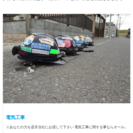
電気工事
☆あなたの力を是非当社にお貸して下さい 電気工事に関する事ならオールマイティに対応しております（室内配線・室外配線、スイッチコンセント取付け、照明器具取付け、配電盤取付け、エアコン取付け、LANケーブル配線、アンテナ取付けなど） 【工具支給致します】 また新品工具と新品作業服を完全支給を致します。 高品質の作業服と工具入社してくれた方には支給致します♪