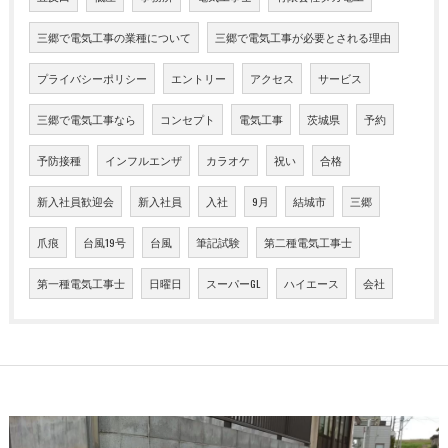
三郷で電気工事の業種について
三郷で電気工事が必要とされる理由
プライバシーポリシー
エントリー
アクセス
サービス
三郷で電気工事なら
コンセプト
電気工事
茨城県
予約
予防接種
インフルエンザ
カラオケ
祝い
合格
新入社員歓迎会
新入社員
入社
9月
結城市
三郷
爪痕
台風19号
台風
筆記試験
第二種電気工事士
第一種電気工事士
日曜日
スーパーGL
ハイエース
会社