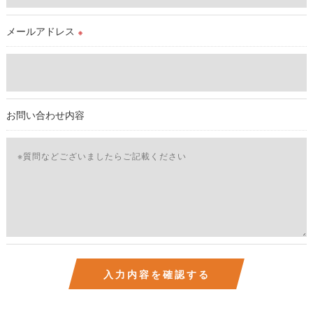
ご本人である事を確認のうえ、対応させて頂きます。
個人情報の開示･訂正･削除・利用停止の具体的手続きにつきま
メールアドレス
※
しては、お電話でお問合せ下さい。v
お問い合わせ内容