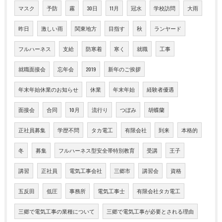
マスク
予防
霧
30日
11月
冠水
学校訪問
大雨
昨日
激しい雨
関東地方
目指す
秋
ランヤード
フルハーネス
支給
防寒着
寒く
就職
工事
就職面接会
忘年会
2019
新年のご挨拶
年末年始休業のお知らせ
休業
年末年始
経験者優遇
面接会
合同
10月
流行り
つぼみ
胡蝶蘭
正社員募集
学歴不問
タカ電工
有限会社
到来
本格的
冬
募集
フルハーネス型安全帯特別教育
受講
王子
講習
正社員
電気工事会社
三郷市
講習会
資格
五反田
低圧
事務所
電気工事士
有限会社タカ電工
三郷で電気工事の業種について
三郷で電気工事が必要とされる理由