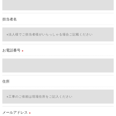
当社では、利用目的の達成に必要な範囲において、個人情報を
外部に委託する場合があります。
これらの委託先に対しては個人情報保護契約等の措置をとり、
担当者名
適切な監督を行います。
＜個人情報の安全管理＞
当社では、個人情報の漏洩等がなされないよう、適切に安全管
理対策を実施します。
お電話番号
※
＜個人情報を与えなかった場合に生じる結果＞
必要な情報を頂けない場合は、それに対応した当社のサービス
をご提供できない場合がございますので予めご了承ください。
住所
＜個人情報の開示･訂正・削除･利用停止の手続について＞
当社では、お客様の個人情報の開示･訂正･削除・利用停止の手
続を定めさせて頂いております。
ご本人である事を確認のうえ、対応させて頂きます。
個人情報の開示･訂正･削除・利用停止の具体的手続きにつきま
メールアドレス
※