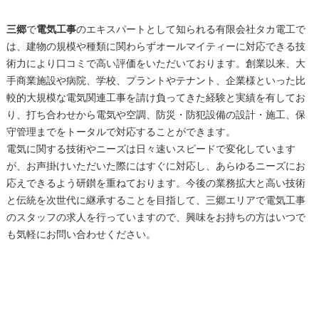
三郷
で
電気工事
のエキスパートとして知られる有限会社タカ電工で
は、建物の規模や種類に関わらずオールマイティーに対応できる技
術力により口コミで高い評価をいただいております。創業以来、大
手商業施設や病院、学校、プラントやテナント、企業様といった比
較的大規模な電気関連工事を請け負ってきた経験と実績を有してお
り、打ち合わせから電気や空調、防災・防犯設備の設計・施工、保
守管理までをトータルで対応することができます。
電気に関する技術やニーズは日々速いスピードで変化しています
が、お声掛けいただいた際にはすぐに対応し、あらゆるニーズにお
応えできるよう研鑚を重ねております。今後の業務拡大と高い技術
と伝統を次世代に継承することを目指して、
三郷
エリアで
電気工事
のスタッフの求人を行っていますので、興味をお持ちの方はいつで
も気軽にお問い合わせください。