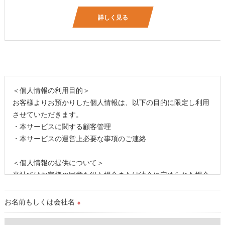
詳しく見る
＜個人情報の利用目的＞
お客様よりお預かりした個人情報は、以下の目的に限定し利用
させていただきます。
・本サービスに関する顧客管理
・本サービスの運営上必要な事項のご連絡
＜個人情報の提供について＞
当社ではお客様の同意を得た場合または法令に定められた場合
を除き、
取得した個人情報を第三者に提供することはいたしません。
お名前もしくは会社名
※
＜個人情報の委託について＞