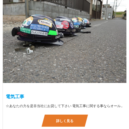
電気工事
☆あなたの力を是非当社にお貸して下さい 電気工事に関する事ならオールマイティに対応しております（室内配線・室外配線、スイッチコンセント取付け、照明器具取付け、配電盤取付け、エアコン取付け、LANケーブル配線、アンテナ取付けなど） 【工具支給致します】 また新品工具と新品作業服を完全支給を致します。 高品質の作業服と工具入社してくれた方には支給致します♪
詳しく見る