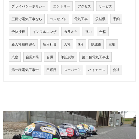
プライバシーポリシー
エントリー
アクセス
サービス
三郷で電気工事なら
コンセプト
電気工事
茨城県
予約
予防接種
インフルエンザ
カラオケ
祝い
合格
新入社員歓迎会
新入社員
入社
9月
結城市
三郷
爪痕
台風19号
台風
筆記試験
第二種電気工事士
第一種電気工事士
日曜日
スーパーGL
ハイエース
会社