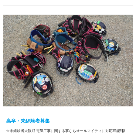
高卒・未経験者募集
☆未経験者大歓迎 電気工事に関する事ならオールマイティに対応可能‼幅広く技術を身に付けて頂けます（室内配線・室外配線、スイッチコンセント取付け、照明器具取付け、配電盤取付け、エアコン取付け、LANケーブル配線、アンテナ取付けなど） 先輩社員が一から指導を行うため未経験の方でも安心して働いていただけます♪ ☆資格支援制度あり 実績があるからこそ社内で教習と経験を積んでいただくことで資格を当社で発行できることができます。 【工具支給致します】 また新品工具と新品作業服を完全支給を致します。 高品質の作業服と工具入社してくれた方には支給致します♪