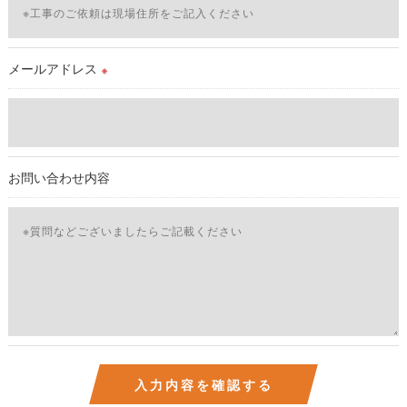
続を定めさせて頂いております。
ご本人である事を確認のうえ、対応させて頂きます。
個人情報の開示･訂正･削除・利用停止の具体的手続きにつきま
メールアドレス
※
しては、お電話でお問合せ下さい。v
お問い合わせ内容