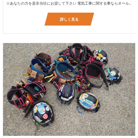
☆あなたの力を是非当社にお貸して下さい 電気工事に関する事ならオールマイティに対応しております（室内配線・室外配線、スイッチコンセント取付け、照明器具取付け、配電盤取付け、エアコン取付け、LANケーブル配線、アンテナ取付けなど） 【工具支給致します】 また新品工具と新品作業服を完全支給を致します。 高品質の作業服と工具入社してくれた方には支給致します♪
詳しく見る