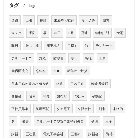
タグ
Tags
道路
出張
長崎
未経験大歓迎
冷え込み
朝方
マスク
予防
霧
30日
11月
冠水
学校訪問
大雨
昨日
激しい雨
関東地方
目指す
秋
ランヤード
フルハーネス
支給
防寒着
寒く
就職
工事
就職面接会
忘年会
2019
新年のご挨拶
年末年始休業のお知らせ
休業
年末年始
経験者優遇
面接会
合同
10月
流行り
つぼみ
胡蝶蘭
正社員募集
学歴不問
タカ電工
有限会社
到来
本格的
冬
募集
フルハーネス型安全帯特別教育
受講
王子
講習
正社員
電気工事会社
三郷市
講習会
資格