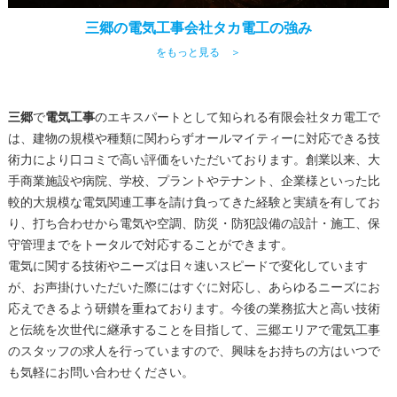
三郷の電気工事会社タカ電工の強み
をもっと見る ＞
三郷
で
電気工事
のエキスパートとして知られる有限会社タカ電工で
は、建物の規模や種類に関わらずオールマイティーに対応できる技
術力により口コミで高い評価をいただいております。創業以来、大
手商業施設や病院、学校、プラントやテナント、企業様といった比
較的大規模な電気関連工事を請け負ってきた経験と実績を有してお
り、打ち合わせから電気や空調、防災・防犯設備の設計・施工、保
守管理までをトータルで対応することができます。
電気に関する技術やニーズは日々速いスピードで変化しています
が、お声掛けいただいた際にはすぐに対応し、あらゆるニーズにお
応えできるよう研鑚を重ねております。今後の業務拡大と高い技術
と伝統を次世代に継承することを目指して、
三郷
エリアで
電気工事
のスタッフの求人を行っていますので、興味をお持ちの方はいつで
も気軽にお問い合わせください。