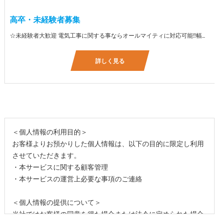
高卒・未経験者募集
☆未経験者大歓迎 電気工事に関する事ならオールマイティに対応可能‼幅広く技術を身に付けて頂けます（室内配線・室外配線、スイッチコンセント取付け、照明器具取付け、配電盤取付け、エアコン取付け、LANケーブル配線、アンテナ取付けなど） 先輩社員が一から指導を行うため未経験の方でも安心して働いていただけます♪ ☆資格支援制度あり 実績があるからこそ社内で教習と経験を積んでいただくことで資格を当社で発行できることができます。 【工具支給致します】 また新品工具と新品作業服を完全支給を致します。 高品質の作業服と工具入社してくれた方には支給致します♪
詳しく見る
＜個人情報の利用目的＞
お客様よりお預かりした個人情報は、以下の目的に限定し利用
させていただきます。
・本サービスに関する顧客管理
・本サービスの運営上必要な事項のご連絡
＜個人情報の提供について＞
当社ではお客様の同意を得た場合または法令に定められた場合