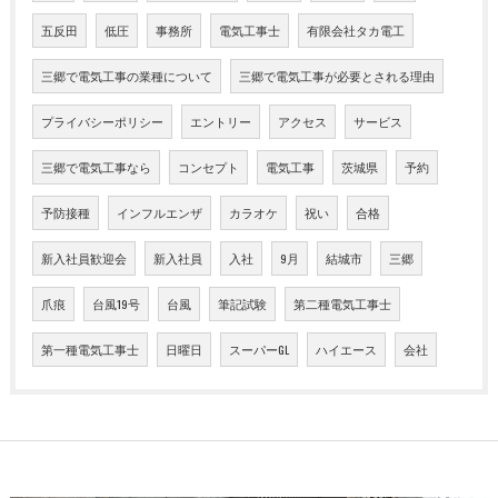
五反田
低圧
事務所
電気工事士
有限会社タカ電工
三郷で電気工事の業種について
三郷で電気工事が必要とされる理由
プライバシーポリシー
エントリー
アクセス
サービス
三郷で電気工事なら
コンセプト
電気工事
茨城県
予約
予防接種
インフルエンザ
カラオケ
祝い
合格
新入社員歓迎会
新入社員
入社
9月
結城市
三郷
爪痕
台風19号
台風
筆記試験
第二種電気工事士
第一種電気工事士
日曜日
スーパーGL
ハイエース
会社