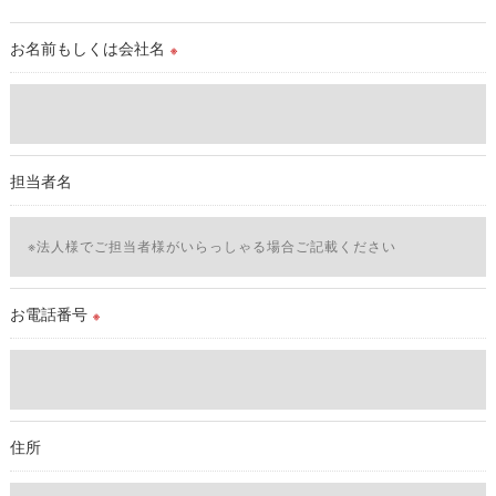
を除き、
取得した個人情報を第三者に提供することはいたしません。
お名前もしくは会社名
※
＜個人情報の委託について＞
当社では、利用目的の達成に必要な範囲において、個人情報を
外部に委託する場合があります。
これらの委託先に対しては個人情報保護契約等の措置をとり、
担当者名
適切な監督を行います。
＜個人情報の安全管理＞
当社では、個人情報の漏洩等がなされないよう、適切に安全管
理対策を実施します。
お電話番号
※
＜個人情報を与えなかった場合に生じる結果＞
必要な情報を頂けない場合は、それに対応した当社のサービス
をご提供できない場合がございますので予めご了承ください。
住所
＜個人情報の開示･訂正・削除･利用停止の手続について＞
当社では、お客様の個人情報の開示･訂正･削除・利用停止の手