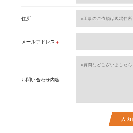
＜個人情報を与えなかった場合に生じる結果＞
必要な情報を頂けない場合は、それに対応した当
住所
了承ください。
＜個人情報の開示･訂正・削除･利用停止の手続に
メールアドレス
※
当社では、お客様の個人情報の開示･訂正･削除
ご本人である事を確認のうえ、対応させて頂きま
個人情報の開示･訂正･削除・利用停止の具体的手
お問い合わせ内容