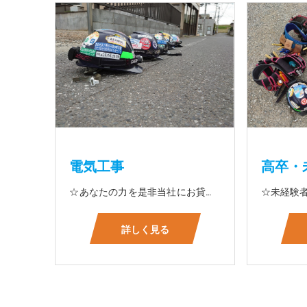
電気工事
高卒・
☆あなたの力を是非当社にお貸して下さい 電気工事に関する事ならオールマイティに対応しております（室内配線・室外配線、スイッチコンセント取付け、照明器具取付け、配電盤取付け、エアコン取付け、LANケーブル配線、アンテナ取付けなど） 【工具支給致します】 また新品工具と新品作業服を完全支給を致します。 高品質の作業服と工具入社してくれた方には支給致します♪
詳しく見る