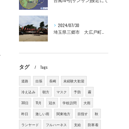
台風10号(サンサン)接近にて
2024/07/30
埼玉県三郷市 大広戸町会納涼盆踊り大会のお知らせ 2024
思
タグ
Tags
道路
出張
長崎
未経験大歓迎
冷え込み
朝方
マスク
予防
霧
30日
11月
冠水
学校訪問
大雨
昨日
激しい雨
関東地方
目指す
秋
ランヤード
フルハーネス
支給
防寒着