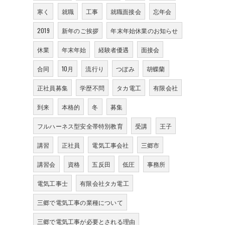
寒く
就職
工事
就職面接会
忘年会
2019
新年のご挨拶
年末年始休業のお知らせ
休業
年末年始
経験者優遇
面接会
合同
10月
流行り
つぼみ
胡蝶蘭
正社員募集
学歴不問
タカ電工
有限会社
到来
本格的
冬
募集
フルハーネス型安全帯特別教育
受講
王子
講習
正社員
電気工事会社
三郷市
講習会
資格
五反田
低圧
事務所
電気工事士
有限会社タカ電工
三郷で電気工事の業種について
三郷で電気工事が必要とされる理由