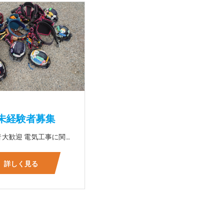
未経験者募集
☆未経験者大歓迎 電気工事に関する事ならオールマイティに対応可能‼幅広く技術を身に付けて頂けます（室内配線・室外配線、スイッチコンセント取付け、照明器具取付け、配電盤取付け、エアコン取付け、LANケーブル配線、アンテナ取付けなど） 先輩社員が一から指導を行うため未経験の方でも安心して働いていただけます♪ ☆資格支援制度あり 実績があるからこそ社内で教習と経験を積んでいただくことで資格を当社で発行できることができます。 【工具支給致します】 また新品工具と新品作業服を完全支給を致します。 高品質の作業服と工具入社してくれた方には支給致します♪
詳しく見る