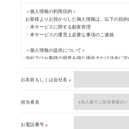
＜個人情報の利用目的＞
お客様よりお預かりした個人情報は、以下の目的
・本サービスに関する顧客管理
・本サービスの運営上必要な事項のご連絡
＜個人情報の提供について＞
当社ではお客様の同意を得た場合または法令に定
取得した個人情報を第三者に提供することはいた
お名前もしくは会社名
※
＜個人情報の委託について＞
当社では、利用目的の達成に必要な範囲において
これらの委託先に対しては個人情報保護契約等の
担当者名
＜個人情報の安全管理＞
当社では、個人情報の漏洩等がなされないよう、
お電話番号
※