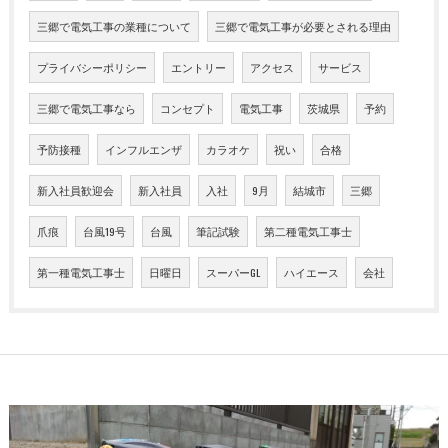
三郷で電気工事の業種について
三郷で電気工事が必要とされる理由
プライバシーポリシー
エントリー
アクセス
サービス
三郷で電気工事なら
コンセプト
電気工事
茨城県
予約
予防接種
インフルエンザ
カラオケ
祝い
合格
新入社員歓迎会
新入社員
入社
9月
結城市
三郷
爪痕
台風19号
台風
筆記試験
第二種電気工事士
第一種電気工事士
日曜日
スーパーGL
ハイエース
会社