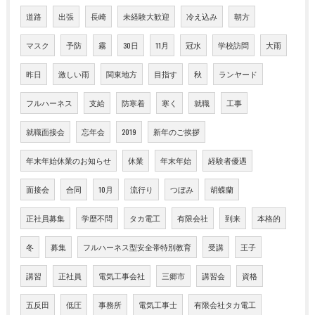
道路
出張
長崎
未経験大歓迎
冷え込み
朝方
マスク
予防
霧
30日
11月
冠水
学校訪問
大雨
昨日
激しい雨
関東地方
目指す
秋
ランヤード
フルハーネス
支給
防寒着
寒く
就職
工事
就職面接会
忘年会
2019
新年のご挨拶
年末年始休業のお知らせ
休業
年末年始
経験者優遇
面接会
合同
10月
流行り
つぼみ
胡蝶蘭
正社員募集
学歴不問
タカ電工
有限会社
到来
本格的
冬
募集
フルハーネス型安全帯特別教育
受講
王子
講習
正社員
電気工事会社
三郷市
講習会
資格
五反田
低圧
事務所
電気工事士
有限会社タカ電工