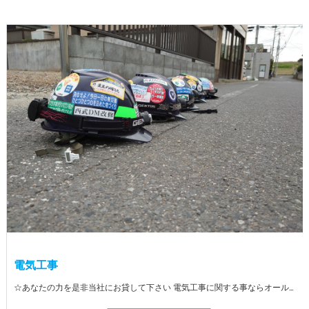
電気工事
☆あなたの力を是非当社にお貸して下さい 電気工事に関する事ならオールマイティに対応しております（室内配線・室外配線、スイッチコンセント取付け、照明器具取付け、配電盤取付け、エアコン取付け、LANケーブル配線、アンテナ取付けなど） 【工具支給致します】 また新品工具と新品作業服を完全支給を致します。 高品質の作業服と工具入社してくれた方には支給致します♪