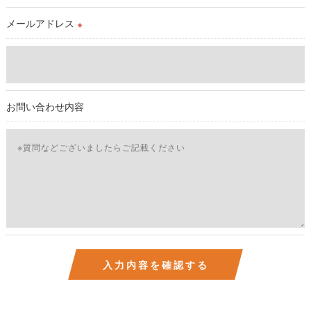
ご本人である事を確認のうえ、対応させて頂きます。
個人情報の開示･訂正･削除・利用停止の具体的手続きにつきま
メールアドレス
※
しては、お電話でお問合せ下さい。v
お問い合わせ内容