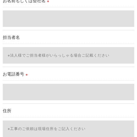
お名前もしくは会社名
※
＜個人情報の委託について＞
当社では、利用目的の達成に必要な範囲において、個人情報を
外部に委託する場合があります。
これらの委託先に対しては個人情報保護契約等の措置をとり、
担当者名
適切な監督を行います。
＜個人情報の安全管理＞
当社では、個人情報の漏洩等がなされないよう、適切に安全管
理対策を実施します。
お電話番号
※
＜個人情報を与えなかった場合に生じる結果＞
必要な情報を頂けない場合は、それに対応した当社のサービス
をご提供できない場合がございますので予めご了承ください。
住所
＜個人情報の開示･訂正・削除･利用停止の手続について＞
当社では、お客様の個人情報の開示･訂正･削除・利用停止の手
続を定めさせて頂いております。