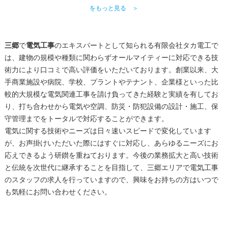
をもっと見る ＞
三郷
で
電気工事
のエキスパートとして知られる有限会社タカ電工で
は、建物の規模や種類に関わらずオールマイティーに対応できる技
術力により口コミで高い評価をいただいております。創業以来、大
手商業施設や病院、学校、プラントやテナント、企業様といった比
較的大規模な電気関連工事を請け負ってきた経験と実績を有してお
り、打ち合わせから電気や空調、防災・防犯設備の設計・施工、保
守管理までをトータルで対応することができます。
電気に関する技術やニーズは日々速いスピードで変化しています
が、お声掛けいただいた際にはすぐに対応し、あらゆるニーズにお
応えできるよう研鑚を重ねております。今後の業務拡大と高い技術
と伝統を次世代に継承することを目指して、
三郷
エリアで
電気工事
のスタッフの求人を行っていますので、興味をお持ちの方はいつで
も気軽にお問い合わせください。