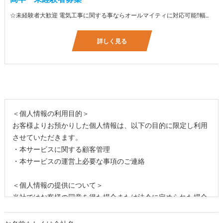
☆未経験者大歓迎 電気工事に関する事ならオールマイティに対応可能‼幅広く技術を身に付けて頂けます（室内配線・室外配線、スイッチコンセント取付け、照明器具取付け、配電盤取付け、エアコン取付け、LANケーブル配線、アンテナ取付けなど） 先輩社員が一から指導を行うため未経験の方でも安心して働いていただけます♪ ☆資格支援制度あり 実績があるからこそ社内で教習と経験を積んでいただくことで資格を当社で発行できることができます。 【工具支給致します】 また新品工具と新品作業服を完全支給を致します。 高品質の作業服と工具入社してくれた方には支給致します♪
詳しく見る
＜個人情報の利用目的＞
お客様よりお預かりした個人情報は、以下の目的に限定し利用
させていただきます。
・本サービスに関する顧客管理
・本サービスの運営上必要な事項のご連絡
＜個人情報の提供について＞
当社ではお客様の同意を得た場合または法令に定められた場合
を除き、
取得した個人情報を第三者に提供することはいたしません。