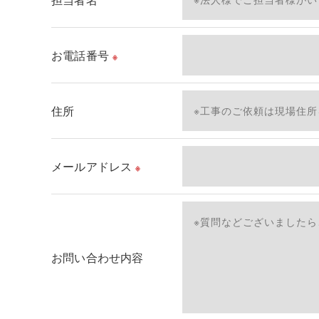
＜個人情報の安全管理＞
当社では、個人情報の漏洩等がなされないよう、
お電話番号
※
＜個人情報を与えなかった場合に生じる結果＞
必要な情報を頂けない場合は、それに対応した当
住所
了承ください。
＜個人情報の開示･訂正・削除･利用停止の手続に
メールアドレス
※
当社では、お客様の個人情報の開示･訂正･削除
ご本人である事を確認のうえ、対応させて頂きま
個人情報の開示･訂正･削除・利用停止の具体的手
お問い合わせ内容