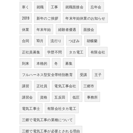
寒く
就職
工事
就職面接会
忘年会
2019
新年のご挨拶
年末年始休業のお知らせ
休業
年末年始
経験者優遇
面接会
合同
10月
流行り
つぼみ
胡蝶蘭
正社員募集
学歴不問
タカ電工
有限会社
到来
本格的
冬
募集
フルハーネス型安全帯特別教育
受講
王子
講習
正社員
電気工事会社
三郷市
講習会
資格
五反田
低圧
事務所
電気工事士
有限会社タカ電工
三郷で電気工事の業種について
三郷で電気工事が必要とされる理由