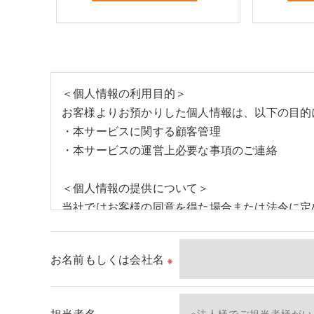
＜個人情報の利用目的＞
お客様よりお預かりした個人情報は、以下の目的
・本サービスに関する顧客管理
・本サービスの運営上必要な事項のご連絡
＜個人情報の提供について＞
当社ではお客様の同意を得た場合または法令に定
取得した個人情報を第三者に提供することはいた
お名前もしくは会社名
※
＜個人情報の委託について＞
当社では、利用目的の達成に必要な範囲において
これらの委託先に対しては個人情報保護契約等の
担当者名