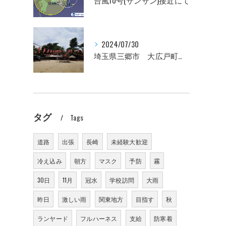
台風10号(サンサン)接近にて
2024/07/30
埼玉県三郷市 大広戸町会納涼盆踊り大会のお知らせ 2024
タグ
Tags
道路
出張
長崎
未経験大歓迎
冷え込み
朝方
マスク
予防
霧
30日
11月
冠水
学校訪問
大雨
昨日
激しい雨
関東地方
目指す
秋
ランヤード
フルハーネス
支給
防寒着