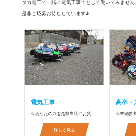
タカ電工で一緒に電気工事士として働いてみません
是非ご応募お待ちしています♪
電気工事
高卒・
☆あなたの力を是非当社にお貸して下さい 電気工事に関する事ならオールマイティに対応しております（室内配線・室外配線、スイッチコンセント取付け、照明器具取付け、配電盤取付け、エアコン取付け、LANケーブル配線、アンテナ取付けなど） 【工具支給致します】 また新品工具と新品作業服を完全支給を致します。 高品質の作業服と工具入社してくれた方には支給致します♪
詳しく見る