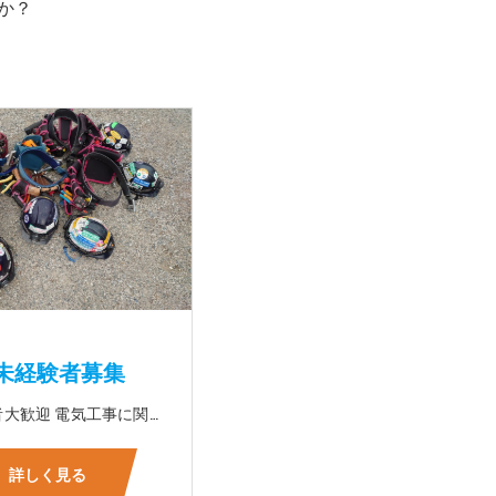
か？
未経験者募集
☆未経験者大歓迎 電気工事に関する事ならオールマイティに対応可能‼幅広く技術を身に付けて頂けます（室内配線・室外配線、スイッチコンセント取付け、照明器具取付け、配電盤取付け、エアコン取付け、LANケーブル配線、アンテナ取付けなど） 先輩社員が一から指導を行うため未経験の方でも安心して働いていただけます♪ ☆資格支援制度あり 実績があるからこそ社内で教習と経験を積んでいただくことで資格を当社で発行できることができます。 【工具支給致します】 また新品工具と新品作業服を完全支給を致します。 高品質の作業服と工具入社してくれた方には支給致します♪
詳しく見る