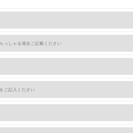
しません。
、個人情報を外部に委託する場合があります。
措置をとり、適切な監督を行います。
適切に安全管理対策を実施します。
社のサービスをご提供できない場合がございますので予めご
ついて＞
・利用停止の手続を定めさせて頂いております。
す。