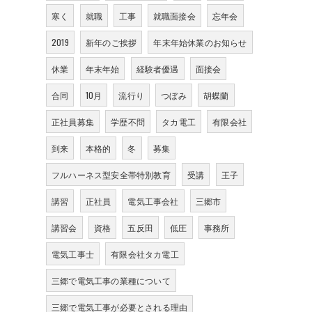
寒く
就職
工事
就職面接会
忘年会
2019
新年のご挨拶
年末年始休業のお知らせ
休業
年末年始
経験者優遇
面接会
合同
10月
流行り
つぼみ
胡蝶蘭
正社員募集
学歴不問
タカ電工
有限会社
到来
本格的
冬
募集
フルハーネス型安全帯特別教育
受講
王子
講習
正社員
電気工事会社
三郷市
講習会
資格
五反田
低圧
事務所
電気工事士
有限会社タカ電工
三郷で電気工事の業種について
三郷で電気工事が必要とされる理由