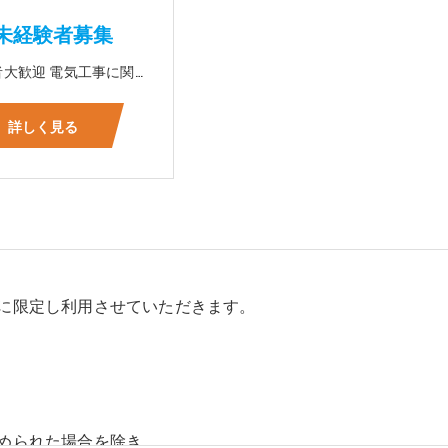
未経験者募集
☆未経験者大歓迎 電気工事に関する事ならオールマイティに対応可能‼幅広く技術を身に付けて頂けます（室内配線・室外配線、スイッチコンセント取付け、照明器具取付け、配電盤取付け、エアコン取付け、LANケーブル配線、アンテナ取付けなど） 先輩社員が一から指導を行うため未経験の方でも安心して働いていただけます♪ ☆資格支援制度あり 実績があるからこそ社内で教習と経験を積んでいただくことで資格を当社で発行できることができます。 【工具支給致します】 また新品工具と新品作業服を完全支給を致します。 高品質の作業服と工具入社してくれた方には支給致します♪
詳しく見る
に限定し利用させていただきます。
められた場合を除き、