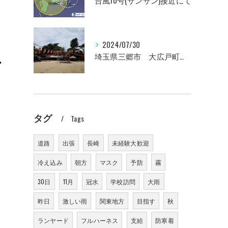
台風10号(サンサン)接近にて
2024/07/30
埼玉県三郷市 大広戸町会納涼盆踊り大会のお知らせ 2024
・
タグ
Tags
道路
出張
長崎
未経験大歓迎
冷え込み
朝方
マスク
予防
霧
30日
11月
冠水
学校訪問
大雨
昨日
激しい雨
関東地方
目指す
秋
て
ランヤード
フルハーネス
支給
防寒着