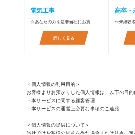
電気工事
高卒・
☆あなたの力を是非当社にお貸して下さい 電気工事に関する事ならオールマイティに対応しております（室内配線・室外配線、スイッチコンセント取付け、照明器具取付け、配電盤取付け、エアコン取付け、LANケーブル配線、アンテナ取付けなど） 【工具支給致します】 また新品工具と新品作業服を完全支給を致します。 高品質の作業服と工具入社してくれた方には支給致します♪
詳しく見る
＜個人情報の利用目的＞
お客様よりお預かりした個人情報は、以下の目的
・本サービスに関する顧客管理
・本サービスの運営上必要な事項のご連絡
＜個人情報の提供について＞
当社ではお客様の同意を得た場合または法令に定