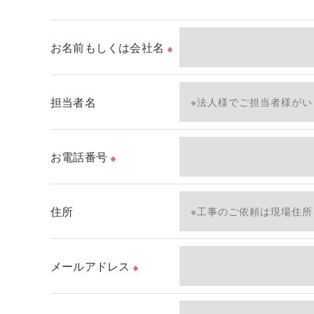
取得した個人情報を第三者に提供することはいた
お名前もしくは会社名
※
＜個人情報の委託について＞
当社では、利用目的の達成に必要な範囲において
これらの委託先に対しては個人情報保護契約等の
担当者名
＜個人情報の安全管理＞
当社では、個人情報の漏洩等がなされないよう、
お電話番号
※
＜個人情報を与えなかった場合に生じる結果＞
必要な情報を頂けない場合は、それに対応した当
住所
了承ください。
＜個人情報の開示･訂正・削除･利用停止の手続に
メールアドレス
※
当社では、お客様の個人情報の開示･訂正･削除
ご本人である事を確認のうえ、対応させて頂きま