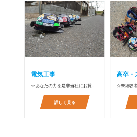
電気工事
高卒・
☆あなたの力を是非当社にお貸して下さい 電気工事に関する事ならオールマイティに対応しております（室内配線・室外配線、スイッチコンセント取付け、照明器具取付け、配電盤取付け、エアコン取付け、LANケーブル配線、アンテナ取付けなど） 【工具支給致します】 また新品工具と新品作業服を完全支給を致します。 高品質の作業服と工具入社してくれた方には支給致します♪
詳しく見る