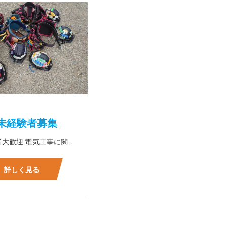
未経験者募集
☆未経験者大歓迎 電気工事に関する事ならオールマイティに対応可能‼幅広く技術を身に付けて頂けます（室内配線・室外配線、スイッチコンセント取付け、照明器具取付け、配電盤取付け、エアコン取付け、LANケーブル配線、アンテナ取付けなど） 先輩社員が一から指導を行うため未経験の方でも安心して働いていただけます♪ ☆資格支援制度あり 実績があるからこそ社内で教習と経験を積んでいただくことで資格を当社で発行できることができます。 【工具支給致します】 また新品工具と新品作業服を完全支給を致します。 高品質の作業服と工具入社してくれた方には支給致します♪
詳しく見る