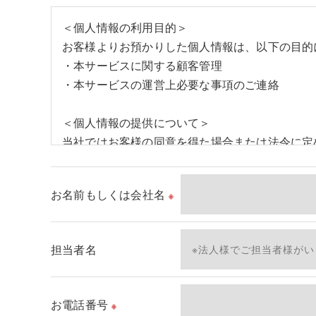
＜個人情報の利用目的＞
お客様よりお預かりした個人情報は、以下の目的
・本サービスに関する顧客管理
・本サービスの運営上必要な事項のご連絡
＜個人情報の提供について＞
当社ではお客様の同意を得た場合または法令に定
取得した個人情報を第三者に提供することはいた
お名前もしくは会社名
※
＜個人情報の委託について＞
当社では、利用目的の達成に必要な範囲において
これらの委託先に対しては個人情報保護契約等の
担当者名
＜個人情報の安全管理＞
当社では、個人情報の漏洩等がなされないよう、
お電話番号
※