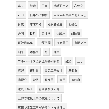
寒く
就職
工事
就職面接会
忘年会
2019
新年のご挨拶
年末年始休業のお知らせ
休業
年末年始
経験者優遇
面接会
合同
10月
流行り
つぼみ
胡蝶蘭
正社員募集
学歴不問
タカ電工
有限会社
到来
本格的
冬
募集
フルハーネス型安全帯特別教育
受講
王子
講習
正社員
電気工事会社
三郷市
講習会
資格
五反田
低圧
事務所
電気工事士
有限会社タカ電工
三郷で電気工事の業種について
三郷で電気工事が必要とされる理由