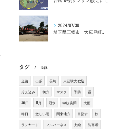
台風10号(サンサン)接近にて
2024/07/30
埼玉県三郷市 大広戸町会納涼盆踊り大会のお知らせ 2024
思
タグ
Tags
道路
出張
長崎
未経験大歓迎
冷え込み
朝方
マスク
予防
霧
30日
11月
冠水
学校訪問
大雨
昨日
激しい雨
関東地方
目指す
秋
ランヤード
フルハーネス
支給
防寒着