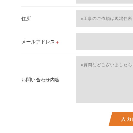
＜個人情報を与えなかった場合に生じる結果＞
必要な情報を頂けない場合は、それに対応した当
住所
了承ください。
＜個人情報の開示･訂正・削除･利用停止の手続に
メールアドレス
※
当社では、お客様の個人情報の開示･訂正･削除
ご本人である事を確認のうえ、対応させて頂きま
個人情報の開示･訂正･削除・利用停止の具体的手
お問い合わせ内容