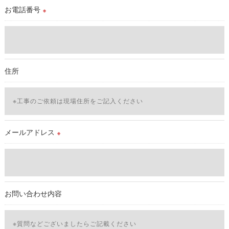
理対策を実施します。
お電話番号
※
＜個人情報を与えなかった場合に生じる結果＞
必要な情報を頂けない場合は、それに対応した当社のサービス
をご提供できない場合がございますので予めご了承ください。
住所
＜個人情報の開示･訂正・削除･利用停止の手続について＞
当社では、お客様の個人情報の開示･訂正･削除・利用停止の手
続を定めさせて頂いております。
ご本人である事を確認のうえ、対応させて頂きます。
個人情報の開示･訂正･削除・利用停止の具体的手続きにつきま
メールアドレス
※
しては、お電話でお問合せ下さい。v
お問い合わせ内容