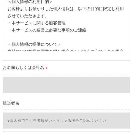
＜個人情報の利用目的＞
お客様よりお預かりした個人情報は、以下の目的に限定し利用
させていただきます。
・本サービスに関する顧客管理
・本サービスの運営上必要な事項のご連絡
＜個人情報の提供について＞
当社ではお客様の同意を得た場合または法令に定められた場合
を除き、
取得した個人情報を第三者に提供することはいたしません。
お名前もしくは会社名
※
＜個人情報の委託について＞
当社では、利用目的の達成に必要な範囲において、個人情報を
外部に委託する場合があります。
これらの委託先に対しては個人情報保護契約等の措置をとり、
担当者名
適切な監督を行います。
＜個人情報の安全管理＞
当社では、個人情報の漏洩等がなされないよう、適切に安全管