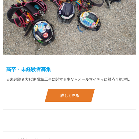
高卒・未経験者募集
☆未経験者大歓迎 電気工事に関する事ならオールマイティに対応可能‼幅広く技術を身に付けて頂けます（室内配線・室外配線、スイッチコンセント取付け、照明器具取付け、配電盤取付け、エアコン取付け、LANケーブル配線、アンテナ取付けなど） 先輩社員が一から指導を行うため未経験の方でも安心して働いていただけます♪ ☆資格支援制度あり 実績があるからこそ社内で教習と経験を積んでいただくことで資格を当社で発行できることができます。 【工具支給致します】 また新品工具と新品作業服を完全支給を致します。 高品質の作業服と工具入社してくれた方には支給致します♪
詳しく見る