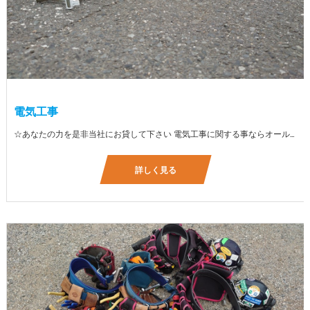
電気工事
☆あなたの力を是非当社にお貸して下さい 電気工事に関する事ならオールマイティに対応しております（室内配線・室外配線、スイッチコンセント取付け、照明器具取付け、配電盤取付け、エアコン取付け、LANケーブル配線、アンテナ取付けなど） 【工具支給致します】 また新品工具と新品作業服を完全支給を致します。 高品質の作業服と工具入社してくれた方には支給致します♪
詳しく見る