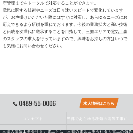
守管理までをトータルで対応することができます。
電気に関する技術やニーズは日々速いスピードで変化しています
が、お声掛けいただいた際にはすぐに対応し、あらゆるニーズにお
応えできるよう研鑚を重ねております。今後の業務拡大と高い技術
と伝統を次世代に継承することを目指して、
三郷
エリアで
電気工事
のスタッフの求人を行っていますので、興味をお持ちの方はいつで
も気軽にお問い合わせください。
0489-55-0006
求人情報はこちら
コンセプト
三郷であらゆる種類の電気工事に対応いたします
三郷の電気工事会社タカ電工とは
三郷の電気工事会社タカ電工の強み