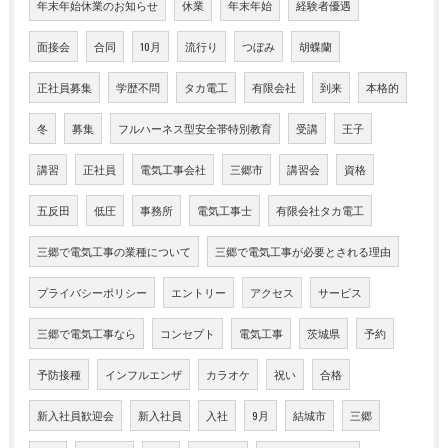
年末年始休業のお知らせ
休業
年末年始
経験者優遇
面接会
合同
10月
流行り
つぼみ
胡蝶蘭
正社員募集
学歴不問
タカ電工
有限会社
到来
本格的
冬
募集
フルハーネス型安全帯特別教育
受講
王子
講習
正社員
電気工事会社
三郷市
講習会
資格
五反田
低圧
事務所
電気工事士
有限会社タカ電工
三郷で電気工事の業種について
三郷で電気工事が必要とされる理由
プライバシーポリシー
エントリー
アクセス
サービス
三郷で電気工事なら
コンセプト
電気工事
茨城県
予約
予防接種
インフルエンザ
カラオケ
祝い
合格
新入社員歓迎会
新入社員
入社
9月
結城市
三郷