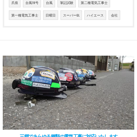
爪痕
台風19号
台風
筆記試験
第二種電気工事士
第一種電気工事士
日曜日
スーパーGL
ハイエース
会社
三郷であらゆる種類の電気工事に対応いたします