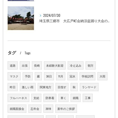
2024/07/30
埼玉県三郷市 大広戸町会納涼盆踊り大会のお知らせ 2024
タグ
Tags
道路
出張
長崎
未経験大歓迎
冷え込み
朝方
マスク
予防
霧
30日
11月
冠水
学校訪問
大雨
昨日
激しい雨
関東地方
目指す
秋
ランヤード
フルハーネス
支給
防寒着
寒く
就職
工事
就職面接会
忘年会
2019
新年のご挨拶