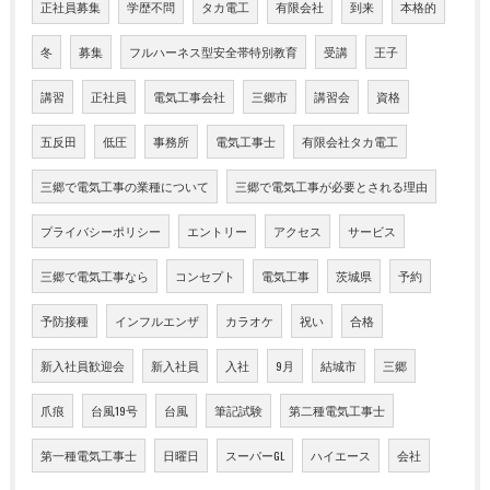
正社員募集
学歴不問
タカ電工
有限会社
到来
本格的
冬
募集
フルハーネス型安全帯特別教育
受講
王子
講習
正社員
電気工事会社
三郷市
講習会
資格
五反田
低圧
事務所
電気工事士
有限会社タカ電工
三郷で電気工事の業種について
三郷で電気工事が必要とされる理由
プライバシーポリシー
エントリー
アクセス
サービス
三郷で電気工事なら
コンセプト
電気工事
茨城県
予約
予防接種
インフルエンザ
カラオケ
祝い
合格
新入社員歓迎会
新入社員
入社
9月
結城市
三郷
爪痕
台風19号
台風
筆記試験
第二種電気工事士
第一種電気工事士
日曜日
スーパーGL
ハイエース
会社