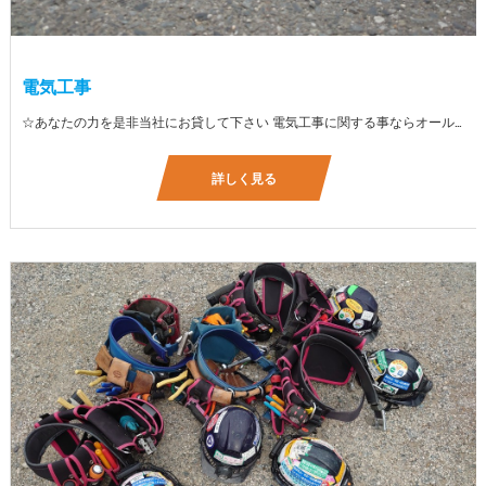
電気工事
☆あなたの力を是非当社にお貸して下さい 電気工事に関する事ならオールマイティに対応しております（室内配線・室外配線、スイッチコンセント取付け、照明器具取付け、配電盤取付け、エアコン取付け、LANケーブル配線、アンテナ取付けなど） 【工具支給致します】 また新品工具と新品作業服を完全支給を致します。 高品質の作業服と工具入社してくれた方には支給致します♪
詳しく見る