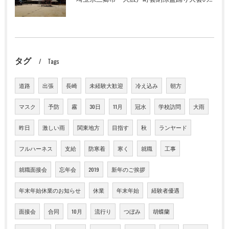
タグ
Tags
道路
出張
長崎
未経験大歓迎
冷え込み
朝方
マスク
予防
霧
30日
11月
冠水
学校訪問
大雨
昨日
激しい雨
関東地方
目指す
秋
ランヤード
フルハーネス
支給
防寒着
寒く
就職
工事
就職面接会
忘年会
2019
新年のご挨拶
年末年始休業のお知らせ
休業
年末年始
経験者優遇
面接会
合同
10月
流行り
つぼみ
胡蝶蘭