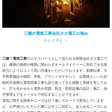
三郷の電気工事会社タカ電工の強み
をもっと見る ＞
三郷
で
電気工事
のエキスパートとして知られる有限会社タカ電工で
は、建物の規模や種類に関わらずオールマイティーに対応できる技
術力により口コミで高い評価をいただいております。創業以来、大
手商業施設や病院、学校、プラントやテナント、企業様といった比
較的大規模な電気関連工事を請け負ってきた経験と実績を有してお
り、打ち合わせから電気や空調、防災・防犯設備の設計・施工、保
守管理までをトータルで対応することができます。
電気に関する技術やニーズは日々速いスピードで変化しています
が、お声掛けいただいた際にはすぐに対応し、あらゆるニーズにお