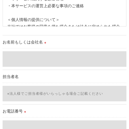
・本サービスの運営上必要な事項のご連絡
＜個人情報の提供について＞
当社ではお客様の同意を得た場合または法令に定められた場合
を除き、
取得した個人情報を第三者に提供することはいたしません。
お名前もしくは会社名
※
＜個人情報の委託について＞
当社では、利用目的の達成に必要な範囲において、個人情報を
外部に委託する場合があります。
これらの委託先に対しては個人情報保護契約等の措置をとり、
担当者名
適切な監督を行います。
＜個人情報の安全管理＞
当社では、個人情報の漏洩等がなされないよう、適切に安全管
理対策を実施します。
お電話番号
※
＜個人情報を与えなかった場合に生じる結果＞