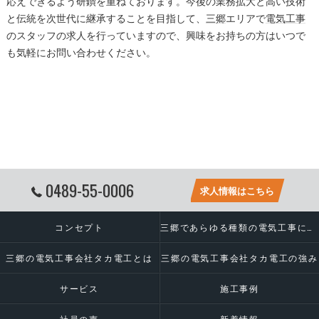
応えできるよう研鑚を重ねております。今後の業務拡大と高い技術
と伝統を次世代に継承することを目指して、
三郷
エリアで
電気工事
のスタッフの求人を行っていますので、興味をお持ちの方はいつで
も気軽にお問い合わせください。
0489-55-0006
求人情報はこちら
コンセプト
三郷であらゆる種類の電気工事に対応いたします
三郷の電気工事会社タカ電工とは
三郷の電気工事会社タカ電工の強み
サービス
施工事例
社員の声
新着情報