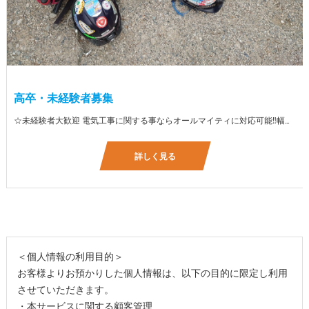
高卒・未経験者募集
☆未経験者大歓迎 電気工事に関する事ならオールマイティに対応可能‼幅広く技術を身に付けて頂けます（室内配線・室外配線、スイッチコンセント取付け、照明器具取付け、配電盤取付け、エアコン取付け、LANケーブル配線、アンテナ取付けなど） 先輩社員が一から指導を行うため未経験の方でも安心して働いていただけます♪ ☆資格支援制度あり 実績があるからこそ社内で教習と経験を積んでいただくことで資格を当社で発行できることができます。 【工具支給致します】 また新品工具と新品作業服を完全支給を致します。 高品質の作業服と工具入社してくれた方には支給致します♪
詳しく見る
＜個人情報の利用目的＞
お客様よりお預かりした個人情報は、以下の目的に限定し利用
させていただきます。
・本サービスに関する顧客管理