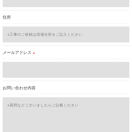
必要な情報を頂けない場合は、それに対応した当社のサービス
をご提供できない場合がございますので予めご了承ください。
住所
＜個人情報の開示･訂正・削除･利用停止の手続について＞
当社では、お客様の個人情報の開示･訂正･削除・利用停止の手
続を定めさせて頂いております。
ご本人である事を確認のうえ、対応させて頂きます。
個人情報の開示･訂正･削除・利用停止の具体的手続きにつきま
メールアドレス
※
しては、お電話でお問合せ下さい。v
お問い合わせ内容