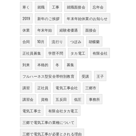
寒く
就職
工事
就職面接会
忘年会
2019
新年のご挨拶
年末年始休業のお知らせ
休業
年末年始
経験者優遇
面接会
合同
10月
流行り
つぼみ
胡蝶蘭
正社員募集
学歴不問
タカ電工
有限会社
到来
本格的
冬
募集
フルハーネス型安全帯特別教育
受講
王子
講習
正社員
電気工事会社
三郷市
講習会
資格
五反田
低圧
事務所
電気工事士
有限会社タカ電工
三郷で電気工事の業種について
三郷で電気工事が必要とされる理由