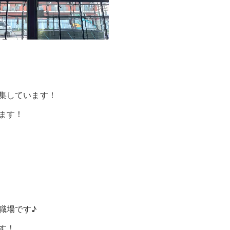
集しています！
ます！
職場です♪
す！