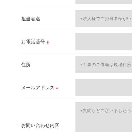
当社では、利用目的の達成に必要な範囲において
これらの委託先に対しては個人情報保護契約等の
担当者名
＜個人情報の安全管理＞
当社では、個人情報の漏洩等がなされないよう、
お電話番号
※
＜個人情報を与えなかった場合に生じる結果＞
必要な情報を頂けない場合は、それに対応した当
住所
了承ください。
＜個人情報の開示･訂正・削除･利用停止の手続に
メールアドレス
※
当社では、お客様の個人情報の開示･訂正･削除
ご本人である事を確認のうえ、対応させて頂きま
個人情報の開示･訂正･削除・利用停止の具体的手
お問い合わせ内容