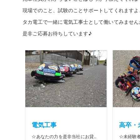
現場でのこと、試験のことサポートしてくれますよ
タカ電工で一緒に電気工事士として働いてみません
是非ご応募お待ちしています♪
電気工事
高卒・
☆あなたの力を是非当社にお貸して下さい 電気工事に関する事ならオールマイティに対応しております（室内配線・室外配線、スイッチコンセント取付け、照明器具取付け、配電盤取付け、エアコン取付け、LANケーブル配線、アンテナ取付けなど） 【工具支給致します】 また新品工具と新品作業服を完全支給を致します。 高品質の作業服と工具入社してくれた方には支給致します♪