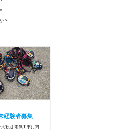
♬
か？
未経験者募集
☆未経験者大歓迎 電気工事に関する事ならオールマイティに対応可能‼幅広く技術を身に付けて頂けます（室内配線・室外配線、スイッチコンセント取付け、照明器具取付け、配電盤取付け、エアコン取付け、LANケーブル配線、アンテナ取付けなど） 先輩社員が一から指導を行うため未経験の方でも安心して働いていただけます♪ ☆資格支援制度あり 実績があるからこそ社内で教習と経験を積んでいただくことで資格を当社で発行できることができます。 【工具支給致します】 また新品工具と新品作業服を完全支給を致します。 高品質の作業服と工具入社してくれた方には支給致します♪