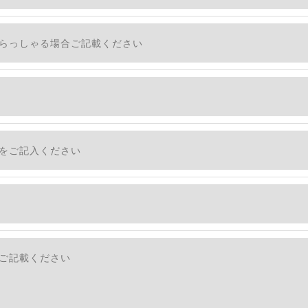
、個人情報を外部に委託する場合があります。
措置をとり、適切な監督を行います。
適切に安全管理対策を実施します。
社のサービスをご提供できない場合がございますので予めご
ついて＞
・利用停止の手続を定めさせて頂いております。
す。
続きにつきましては、お電話でお問合せ下さい。v