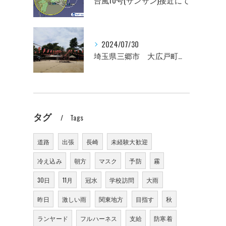
台風10号(サンサン)接近にて
2024/07/30
埼玉県三郷市 大広戸町会納涼盆踊り大会のお知らせ 2024
タグ
Tags
道路
出張
長崎
未経験大歓迎
冷え込み
朝方
マスク
予防
霧
30日
11月
冠水
学校訪問
大雨
昨日
激しい雨
関東地方
目指す
秋
ランヤード
フルハーネス
支給
防寒着