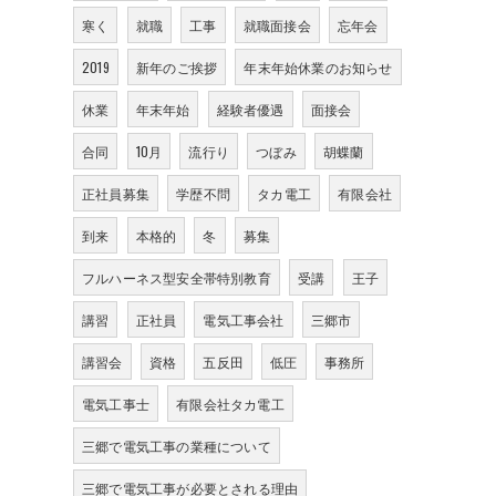
寒く
就職
工事
就職面接会
忘年会
2019
新年のご挨拶
年末年始休業のお知らせ
休業
年末年始
経験者優遇
面接会
合同
10月
流行り
つぼみ
胡蝶蘭
正社員募集
学歴不問
タカ電工
有限会社
到来
本格的
冬
募集
フルハーネス型安全帯特別教育
受講
王子
講習
正社員
電気工事会社
三郷市
講習会
資格
五反田
低圧
事務所
電気工事士
有限会社タカ電工
三郷で電気工事の業種について
三郷で電気工事が必要とされる理由