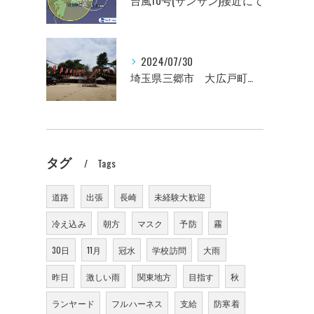
台風10号(サンサン)接近にて
2024/07/30
埼玉県三郷市 大広戸町会納涼盆踊り大会のお知らせ 2024
タグ
Tags
道路
出張
長崎
未経験大歓迎
冷え込み
朝方
マスク
予防
霧
30日
11月
冠水
学校訪問
大雨
昨日
激しい雨
関東地方
目指す
秋
ランヤード
フルハーネス
支給
防寒着