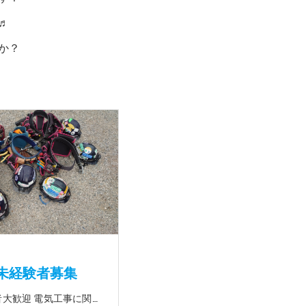
♬
か？
未経験者募集
☆未経験者大歓迎 電気工事に関する事ならオールマイティに対応可能‼幅広く技術を身に付けて頂けます（室内配線・室外配線、スイッチコンセント取付け、照明器具取付け、配電盤取付け、エアコン取付け、LANケーブル配線、アンテナ取付けなど） 先輩社員が一から指導を行うため未経験の方でも安心して働いていただけます♪ ☆資格支援制度あり 実績があるからこそ社内で教習と経験を積んでいただくことで資格を当社で発行できることができます。 【工具支給致します】 また新品工具と新品作業服を完全支給を致します。 高品質の作業服と工具入社してくれた方には支給致します♪