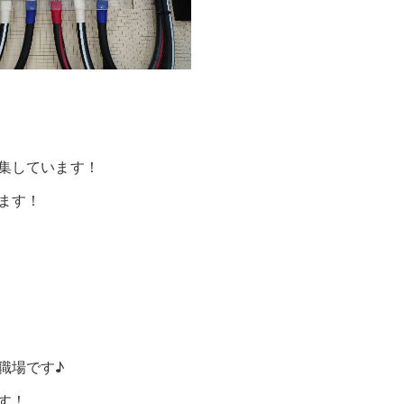
集しています！
ます！
職場です♪
す！