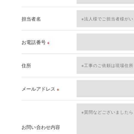
当社では、利用目的の達成に必要な範囲において
これらの委託先に対しては個人情報保護契約等の
担当者名
＜個人情報の安全管理＞
当社では、個人情報の漏洩等がなされないよう、
お電話番号
※
＜個人情報を与えなかった場合に生じる結果＞
必要な情報を頂けない場合は、それに対応した当
住所
了承ください。
＜個人情報の開示･訂正・削除･利用停止の手続に
メールアドレス
※
当社では、お客様の個人情報の開示･訂正･削除
ご本人である事を確認のうえ、対応させて頂きま
個人情報の開示･訂正･削除・利用停止の具体的手
お問い合わせ内容