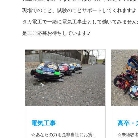
現場でのこと、試験のことサポートしてくれますよ
タカ電工で一緒に電気工事士として働いてみません
是非ご応募お待ちしています♪
電気工事
高卒・
☆あなたの力を是非当社にお貸して下さい 電気工事に関する事ならオールマイティに対応しております（室内配線・室外配線、スイッチコンセント取付け、照明器具取付け、配電盤取付け、エアコン取付け、LANケーブル配線、アンテナ取付けなど） 【工具支給致します】 また新品工具と新品作業服を完全支給を致します。 高品質の作業服と工具入社してくれた方には支給致します♪