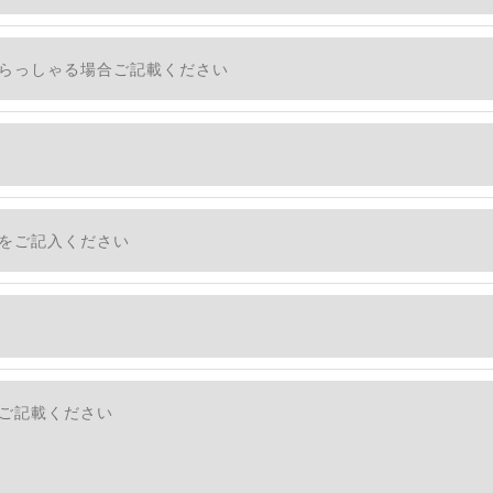
、個人情報を外部に委託する場合があります。
措置をとり、適切な監督を行います。
適切に安全管理対策を実施します。
社のサービスをご提供できない場合がございますので予めご
ついて＞
・利用停止の手続を定めさせて頂いております。
す。
続きにつきましては、お電話でお問合せ下さい。v