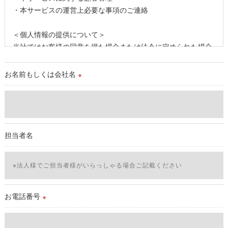
・本サービスの運営上必要な事項のご連絡
＜個人情報の提供について＞
当社ではお客様の同意を得た場合または法令に定められた場合
を除き、
取得した個人情報を第三者に提供することはいたしません。
お名前もしくは会社名
※
＜個人情報の委託について＞
当社では、利用目的の達成に必要な範囲において、個人情報を
外部に委託する場合があります。
これらの委託先に対しては個人情報保護契約等の措置をとり、
担当者名
適切な監督を行います。
＜個人情報の安全管理＞
当社では、個人情報の漏洩等がなされないよう、適切に安全管
理対策を実施します。
お電話番号
※
＜個人情報を与えなかった場合に生じる結果＞