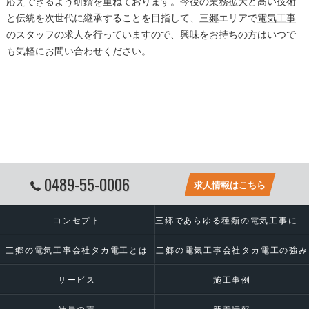
応えできるよう研鑚を重ねております。今後の業務拡大と高い技術
と伝統を次世代に継承することを目指して、
三郷
エリアで
電気工事
のスタッフの求人を行っていますので、興味をお持ちの方はいつで
も気軽にお問い合わせください。
0489-55-0006
求人情報はこちら
コンセプト
三郷であらゆる種類の電気工事に対応いたします
三郷の電気工事会社タカ電工とは
三郷の電気工事会社タカ電工の強み
サービス
施工事例
社員の声
新着情報