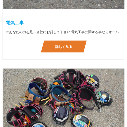
電気工事
☆あなたの力を是非当社にお貸して下さい 電気工事に関する事ならオールマイティに対応しております（室内配線・室外配線、スイッチコンセント取付け、照明器具取付け、配電盤取付け、エアコン取付け、LANケーブル配線、アンテナ取付けなど） 【工具支給致します】 また新品工具と新品作業服を完全支給を致します。 高品質の作業服と工具入社してくれた方には支給致します♪
詳しく見る