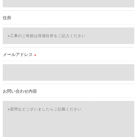
必要な情報を頂けない場合は、それに対応した当社のサービス
をご提供できない場合がございますので予めご了承ください。
住所
＜個人情報の開示･訂正・削除･利用停止の手続について＞
当社では、お客様の個人情報の開示･訂正･削除・利用停止の手
続を定めさせて頂いております。
ご本人である事を確認のうえ、対応させて頂きます。
個人情報の開示･訂正･削除・利用停止の具体的手続きにつきま
メールアドレス
※
しては、お電話でお問合せ下さい。v
お問い合わせ内容