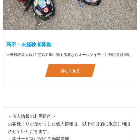
高卒・未経験者募集
☆未経験者大歓迎 電気工事に関する事ならオールマイティに対応可能‼幅広く技術を身に付けて頂けます（室内配線・室外配線、スイッチコンセント取付け、照明器具取付け、配電盤取付け、エアコン取付け、LANケーブル配線、アンテナ取付けなど） 先輩社員が一から指導を行うため未経験の方でも安心して働いていただけます♪ ☆資格支援制度あり 実績があるからこそ社内で教習と経験を積んでいただくことで資格を当社で発行できることができます。 【工具支給致します】 また新品工具と新品作業服を完全支給を致します。 高品質の作業服と工具入社してくれた方には支給致します♪
詳しく見る
＜個人情報の利用目的＞
お客様よりお預かりした個人情報は、以下の目的に限定し利用
させていただきます。
・本サービスに関する顧客管理