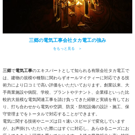
三郷の電気工事会社タカ電工の強み
をもっと見る ＞
三郷
で
電気工事
のエキスパートとして知られる有限会社タカ電工で
は、建物の規模や種類に関わらずオールマイティーに対応できる技
術力により口コミで高い評価をいただいております。創業以来、大
手商業施設や病院、学校、プラントやテナント、企業様といった比
較的大規模な電気関連工事を請け負ってきた経験と実績を有してお
り、打ち合わせから電気や空調、防災・防犯設備の設計・施工、保
守管理までをトータルで対応することができます。
電気に関する技術やニーズは日々速いスピードで変化しています
が、お声掛けいただいた際にはすぐに対応し、あらゆるニーズにお