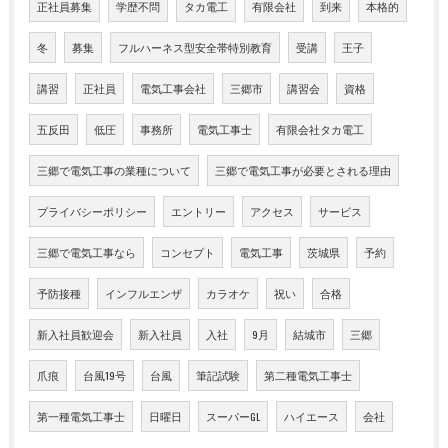
正社員募集
学歴不問
タカ電工
有限会社
到来
本格的
冬
募集
フルハーネス型安全帯特別教育
受講
王子
講習
正社員
電気工事会社
三郷市
講習会
資格
五反田
低圧
事務所
電気工事士
有限会社タカ電工
三郷で電気工事の業種について
三郷で電気工事が必要とされる理由
プライバシーポリシー
エントリー
アクセス
サービス
三郷で電気工事なら
コンセプト
電気工事
茨城県
予約
予防接種
インフルエンザ
カラオケ
祝い
合格
新入社員歓迎会
新入社員
入社
9月
結城市
三郷
爪痕
台風19号
台風
筆記試験
第二種電気工事士
第一種電気工事士
日曜日
スーパーGL
ハイエース
会社