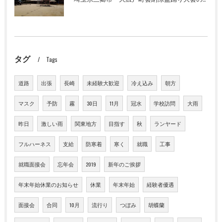
タグ
Tags
道路
出張
長崎
未経験大歓迎
冷え込み
朝方
マスク
予防
霧
30日
11月
冠水
学校訪問
大雨
昨日
激しい雨
関東地方
目指す
秋
ランヤード
フルハーネス
支給
防寒着
寒く
就職
工事
就職面接会
忘年会
2019
新年のご挨拶
年末年始休業のお知らせ
休業
年末年始
経験者優遇
面接会
合同
10月
流行り
つぼみ
胡蝶蘭