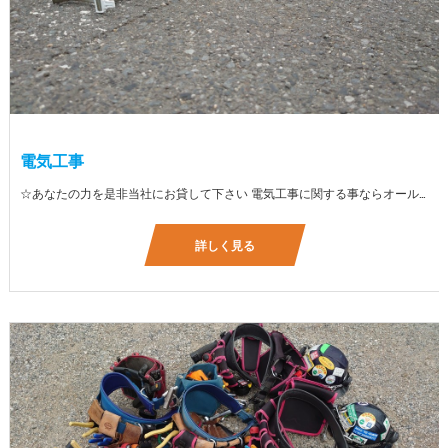
電気工事
☆あなたの力を是非当社にお貸して下さい 電気工事に関する事ならオールマイティに対応しております（室内配線・室外配線、スイッチコンセント取付け、照明器具取付け、配電盤取付け、エアコン取付け、LANケーブル配線、アンテナ取付けなど） 【工具支給致します】 また新品工具と新品作業服を完全支給を致します。 高品質の作業服と工具入社してくれた方には支給致します♪
詳しく見る