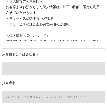
＜個人情報の利用目的＞
お客様よりお預かりした個人情報は、以下の目的に限定し利用
させていただきます。
・本サービスに関する顧客管理
・本サービスの運営上必要な事項のご連絡
＜個人情報の提供について＞
当社ではお客様の同意を得た場合または法令に定められた場合
を除き、
取得した個人情報を第三者に提供することはいたしません。
お名前もしくは会社名
※
＜個人情報の委託について＞
当社では、利用目的の達成に必要な範囲において、個人情報を
外部に委託する場合があります。
これらの委託先に対しては個人情報保護契約等の措置をとり、
担当者名
適切な監督を行います。
＜個人情報の安全管理＞
当社では、個人情報の漏洩等がなされないよう、適切に安全管