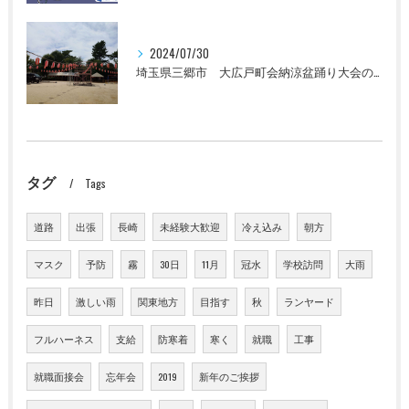
2024/07/30
埼玉県三郷市 大広戸町会納涼盆踊り大会のお知らせ 2024
タグ
Tags
道路
出張
長崎
未経験大歓迎
冷え込み
朝方
マスク
予防
霧
30日
11月
冠水
学校訪問
大雨
昨日
激しい雨
関東地方
目指す
秋
ランヤード
フルハーネス
支給
防寒着
寒く
就職
工事
就職面接会
忘年会
2019
新年のご挨拶