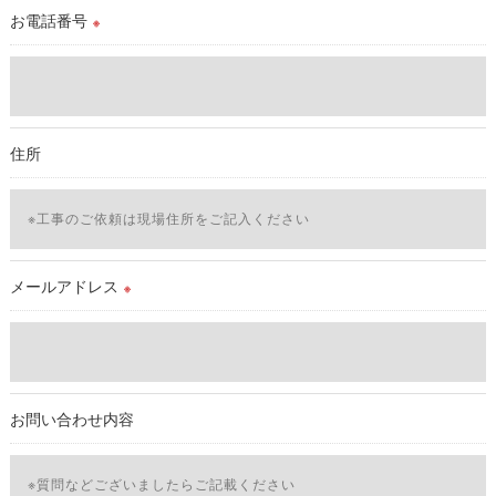
理対策を実施します。
お電話番号
※
＜個人情報を与えなかった場合に生じる結果＞
必要な情報を頂けない場合は、それに対応した当社のサービス
をご提供できない場合がございますので予めご了承ください。
住所
＜個人情報の開示･訂正・削除･利用停止の手続について＞
当社では、お客様の個人情報の開示･訂正･削除・利用停止の手
続を定めさせて頂いております。
ご本人である事を確認のうえ、対応させて頂きます。
個人情報の開示･訂正･削除・利用停止の具体的手続きにつきま
メールアドレス
※
しては、お電話でお問合せ下さい。v
お問い合わせ内容