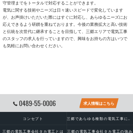
守管理までをトータルで対応することができます。
電気に関する技術やニーズは日々速いスピードで変化しています
が、お声掛けいただいた際にはすぐに対応し、あらゆるニーズにお
応えできるよう研鑚を重ねております。今後の業務拡大と高い技術
と伝統を次世代に継承することを目指して、
三郷
エリアで
電気工事
のスタッフの求人を行っていますので、興味をお持ちの方はいつで
も気軽にお問い合わせください。
0489-55-0006
求人情報はこちら
コンセプト
三郷であらゆる種類の電気工事に対応いたします
三郷の電気工事会社タカ電工とは
三郷の電気工事会社タカ電工の強み