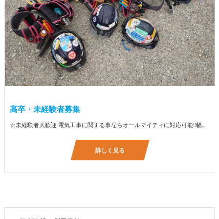
高卒・未経験者募集
☆未経験者大歓迎 電気工事に関する事ならオールマイティに対応可能‼幅広く技術を身に付けて頂けます（室内配線・室外配線、スイッチコンセント取付け、照明器具取付け、配電盤取付け、エアコン取付け、LANケーブル配線、アンテナ取付けなど） 先輩社員が一から指導を行うため未経験の方でも安心して働いていただけます♪ ☆資格支援制度あり 実績があるからこそ社内で教習と経験を積んでいただくことで資格を当社で発行できることができます。 【工具支給致します】 また新品工具と新品作業服を完全支給を致します。 高品質の作業服と工具入社してくれた方には支給致します♪
詳しく見る