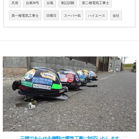
爪痕
台風19号
台風
筆記試験
第二種電気工事士
第一種電気工事士
日曜日
スーパーGL
ハイエース
会社
三郷であらゆる種類の電気工事に対応いたします