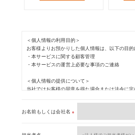
＜個人情報の利用目的＞
お客様よりお預かりした個人情報は、以下の目的
・本サービスに関する顧客管理
・本サービスの運営上必要な事項のご連絡
＜個人情報の提供について＞
当社ではお客様の同意を得た場合または法令に定
取得した個人情報を第三者に提供することはいた
お名前もしくは会社名
※
＜個人情報の委託について＞
当社では、利用目的の達成に必要な範囲において
これらの委託先に対しては個人情報保護契約等の
担当者名