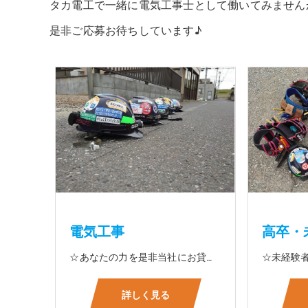
タカ電工で一緒に電気工事士として働いてみません
是非ご応募お待ちしています♪
電気工事
高卒・
☆あなたの力を是非当社にお貸して下さい 電気工事に関する事ならオールマイティに対応しております（室内配線・室外配線、スイッチコンセント取付け、照明器具取付け、配電盤取付け、エアコン取付け、LANケーブル配線、アンテナ取付けなど） 【工具支給致します】 また新品工具と新品作業服を完全支給を致します。 高品質の作業服と工具入社してくれた方には支給致します♪
詳しく見る