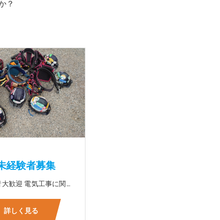
か？
未経験者募集
☆未経験者大歓迎 電気工事に関する事ならオールマイティに対応可能‼幅広く技術を身に付けて頂けます（室内配線・室外配線、スイッチコンセント取付け、照明器具取付け、配電盤取付け、エアコン取付け、LANケーブル配線、アンテナ取付けなど） 先輩社員が一から指導を行うため未経験の方でも安心して働いていただけます♪ ☆資格支援制度あり 実績があるからこそ社内で教習と経験を積んでいただくことで資格を当社で発行できることができます。 【工具支給致します】 また新品工具と新品作業服を完全支給を致します。 高品質の作業服と工具入社してくれた方には支給致します♪
詳しく見る