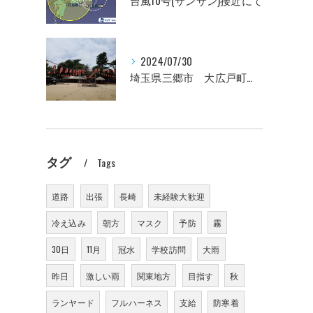
台風10号(サンサン)接近にて
2024/07/30
埼玉県三郷市 大広戸町会納涼盆踊り大会のお知らせ 2024
タグ
Tags
道路
出張
長崎
未経験大歓迎
冷え込み
朝方
マスク
予防
霧
30日
11月
冠水
学校訪問
大雨
昨日
激しい雨
関東地方
目指す
秋
ランヤード
フルハーネス
支給
防寒着