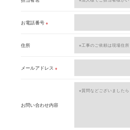
＜個人情報の安全管理＞
当社では、個人情報の漏洩等がなされないよう、
お電話番号
※
＜個人情報を与えなかった場合に生じる結果＞
必要な情報を頂けない場合は、それに対応した当
住所
了承ください。
＜個人情報の開示･訂正・削除･利用停止の手続に
メールアドレス
※
当社では、お客様の個人情報の開示･訂正･削除
ご本人である事を確認のうえ、対応させて頂きま
個人情報の開示･訂正･削除・利用停止の具体的手
お問い合わせ内容