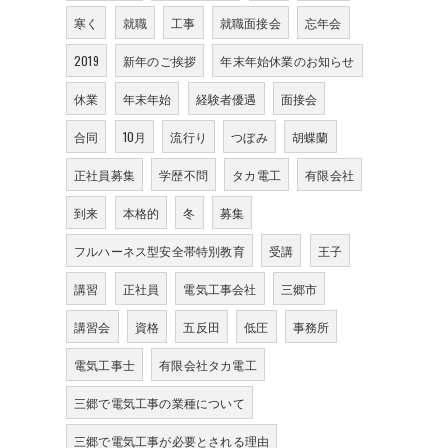
寒く
就職
工事
就職面接会
忘年会
2019
新年のご挨拶
年末年始休業のお知らせ
休業
年末年始
経験者優遇
面接会
合同
10月
流行り
つぼみ
胡蝶蘭
正社員募集
学歴不問
タカ電工
有限会社
到来
本格的
冬
募集
フルハーネス型安全帯特別教育
受講
王子
講習
正社員
電気工事会社
三郷市
講習会
資格
五反田
低圧
事務所
電気工事士
有限会社タカ電工
三郷で電気工事の業種について
三郷で電気工事が必要とされる理由