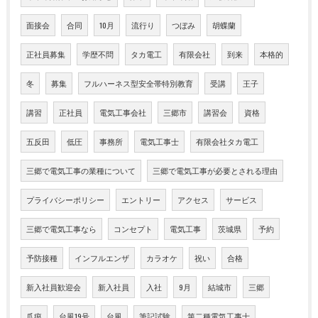
面接会
合同
10月
流行り
つぼみ
胡蝶蘭
正社員募集
学歴不問
タカ電工
有限会社
到来
本格的
冬
募集
フルハーネス型安全帯特別教育
受講
王子
講習
正社員
電気工事会社
三郷市
講習会
資格
五反田
低圧
事務所
電気工事士
有限会社タカ電工
三郷で電気工事の業種について
三郷で電気工事が必要とされる理由
プライバシーポリシー
エントリー
アクセス
サービス
三郷で電気工事なら
コンセプト
電気工事
茨城県
予約
予防接種
インフルエンザ
カラオケ
祝い
合格
新入社員歓迎会
新入社員
入社
9月
結城市
三郷
爪痕
台風19号
台風
筆記試験
第二種電気工事士