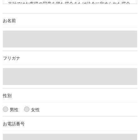
当社ではお客様の同意を得た場合または法令に定められた場合
を除き、
取得した個人情報を第三者に提供することはいたしません。
お名前
＜個人情報の委託について＞
当社では、利用目的の達成に必要な範囲において、個人情報を
外部に委託する場合があります。
これらの委託先に対しては個人情報保護契約等の措置をとり、
フリガナ
適切な監督を行います。
＜個人情報の安全管理＞
当社では、個人情報の漏洩等がなされないよう、適切に安全管
理対策を実施します。
性別
＜個人情報を与えなかった場合に生じる結果＞
男性
女性
必要な情報を頂けない場合は、それに対応した当社のサービス
お電話番号
をご提供できない場合がございますので予めご了承ください。
＜個人情報の開示･訂正・削除･利用停止の手続について＞