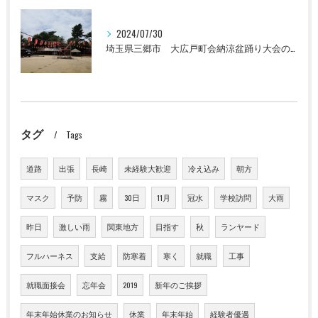
2024/07/30
埼玉県三郷市 大広戸町会納涼盆踊り大会のお知らせ 2024
タグ
Tags
道路
出張
長崎
未経験大歓迎
冷え込み
朝方
マスク
予防
霧
30日
11月
冠水
学校訪問
大雨
昨日
激しい雨
関東地方
目指す
秋
ランヤード
フルハーネス
支給
防寒着
寒く
就職
工事
就職面接会
忘年会
2019
新年のご挨拶
年末年始休業のお知らせ
休業
年末年始
経験者優遇