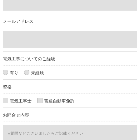
当社では、お客様の個人情報の開示･訂正･削除・利用停止の手
続を定めさせて頂いております。
メールアドレス
ご本人である事を確認のうえ、対応させて頂きます。
個人情報の開示･訂正･削除・利用停止の具体的手続きにつきま
しては、お電話でお問合せ下さい。
電気工事についてのご経験
有り
未経験
資格
電気工事士
普通自動車免許
お問合せ内容