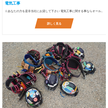
電気工事
☆あなたの力を是非当社にお貸して下さい 電気工事に関する事ならオールマイティに対応しております（室内配線・室外配線、スイッチコンセント取付け、照明器具取付け、配電盤取付け、エアコン取付け、LANケーブル配線、アンテナ取付けなど） 【工具支給致します】 また新品工具と新品作業服を完全支給を致します。 高品質の作業服と工具入社してくれた方には支給致します♪
詳しく見る