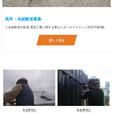
高卒・未経験者募集
☆未経験者大歓迎 電気工事に関する事ならオールマイティに対応可能‼幅広く技術を身に付けて頂けます（室内配線・室外配線、スイッチコンセント取付け、照明器具取付け、配電盤取付け、エアコン取付け、LANケーブル配線、アンテナ取付けなど） 先輩社員が一から指導を行うため未経験の方でも安心して働いていただけます♪ ☆資格支援制度あり 実績があるからこそ社内で教習と経験を積んでいただくことで資格を当社で発行できることができます。 【工具支給致します】 また新品工具と新品作業服を完全支給を致します。 高品質の作業服と工具入社してくれた方には支給致します♪
詳しく見る
K.I(男性)
H.A(男性)