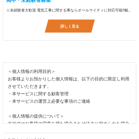
☆未経験者大歓迎 電気工事に関する事ならオールマイティに対応可能‼幅広く技術を身に付けて頂けます（室内配線・室外配線、スイッチコンセント取付け、照明器具取付け、配電盤取付け、エアコン取付け、LANケーブル配線、アンテナ取付けなど） 先輩社員が一から指導を行うため未経験の方でも安心して働いていただけます♪ ☆資格支援制度あり 実績があるからこそ社内で教習と経験を積んでいただくことで資格を当社で発行できることができます。 【工具支給致します】 また新品工具と新品作業服を完全支給を致します。 高品質の作業服と工具入社してくれた方には支給致します♪
詳しく見る
＜個人情報の利用目的＞
お客様よりお預かりした個人情報は、以下の目的に限定し利用
させていただきます。
・本サービスに関する顧客管理
・本サービスの運営上必要な事項のご連絡
＜個人情報の提供について＞
当社ではお客様の同意を得た場合または法令に定められた場合
を除き、
取得した個人情報を第三者に提供することはいたしません。