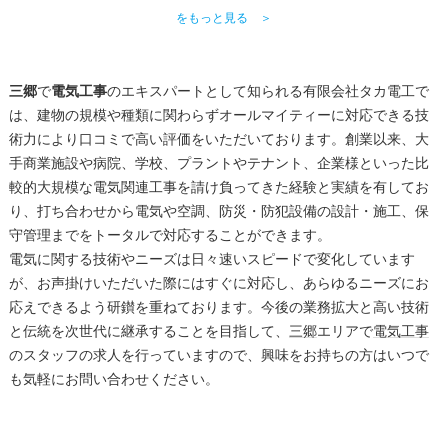
をもっと見る ＞
三郷
で
電気工事
のエキスパートとして知られる有限会社タカ電工で
は、建物の規模や種類に関わらずオールマイティーに対応できる技
術力により口コミで高い評価をいただいております。創業以来、大
手商業施設や病院、学校、プラントやテナント、企業様といった比
較的大規模な電気関連工事を請け負ってきた経験と実績を有してお
り、打ち合わせから電気や空調、防災・防犯設備の設計・施工、保
守管理までをトータルで対応することができます。
電気に関する技術やニーズは日々速いスピードで変化しています
が、お声掛けいただいた際にはすぐに対応し、あらゆるニーズにお
応えできるよう研鑚を重ねております。今後の業務拡大と高い技術
と伝統を次世代に継承することを目指して、
三郷
エリアで
電気工事
のスタッフの求人を行っていますので、興味をお持ちの方はいつで
も気軽にお問い合わせください。