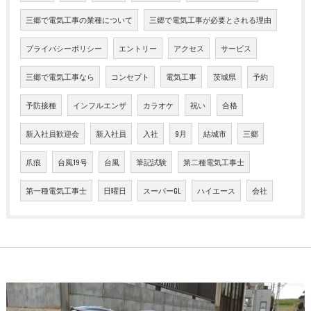
三郷で電気工事の業種について
三郷で電気工事が必要とされる理由
プライバシーポリシー
エントリー
アクセス
サービス
三郷で電気工事なら
コンセプト
電気工事
茨城県
予約
予防接種
インフルエンザ
カラオケ
祝い
合格
新入社員歓迎会
新入社員
入社
9月
結城市
三郷
爪痕
台風19号
台風
筆記試験
第二種電気工事士
第一種電気工事士
日曜日
スーパーGL
ハイエース
会社