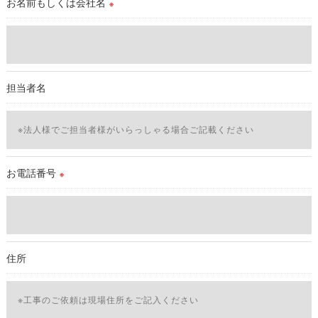
お名前もしくは会社名
※
＜個人情報の委託について＞
当社では、利用目的の達成に必要な範囲において、個人情報を
外部に委託する場合があります。
これらの委託先に対しては個人情報保護契約等の措置をとり、
担当者名
適切な監督を行います。
＜個人情報の安全管理＞
当社では、個人情報の漏洩等がなされないよう、適切に安全管
理対策を実施します。
お電話番号
※
＜個人情報を与えなかった場合に生じる結果＞
必要な情報を頂けない場合は、それに対応した当社のサービス
をご提供できない場合がございますので予めご了承ください。
住所
＜個人情報の開示･訂正・削除･利用停止の手続について＞
当社では、お客様の個人情報の開示･訂正･削除・利用停止の手
続を定めさせて頂いております。