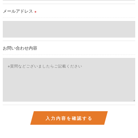
ご本人である事を確認のうえ、対応させて頂きます。
個人情報の開示･訂正･削除・利用停止の具体的手続きにつきま
メールアドレス
※
しては、お電話でお問合せ下さい。v
お問い合わせ内容