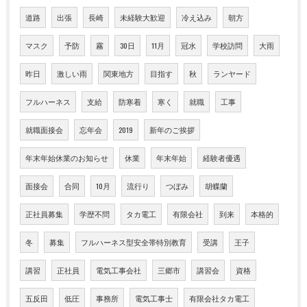
道路
出張
長崎
未経験大歓迎
冷え込み
朝方
マスク
予防
霧
30日
11月
冠水
学校訪問
大雨
昨日
激しい雨
関東地方
目指す
秋
ランヤード
フルハーネス
支給
防寒着
寒く
就職
工事
就職面接会
忘年会
2019
新年のご挨拶
年末年始休業のお知らせ
休業
年末年始
経験者優遇
面接会
合同
10月
流行り
つぼみ
胡蝶蘭
正社員募集
学歴不問
タカ電工
有限会社
到来
本格的
冬
募集
フルハーネス型安全帯特別教育
受講
王子
講習
正社員
電気工事会社
三郷市
講習会
資格
五反田
低圧
事務所
電気工事士
有限会社タカ電工