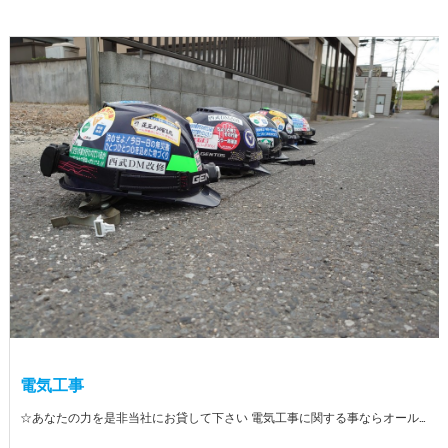
電気工事
☆あなたの力を是非当社にお貸して下さい 電気工事に関する事ならオールマイティに対応しております（室内配線・室外配線、スイッチコンセント取付け、照明器具取付け、配電盤取付け、エアコン取付け、LANケーブル配線、アンテナ取付けなど） 【工具支給致します】 また新品工具と新品作業服を完全支給を致します。 高品質の作業服と工具入社してくれた方には支給致します♪