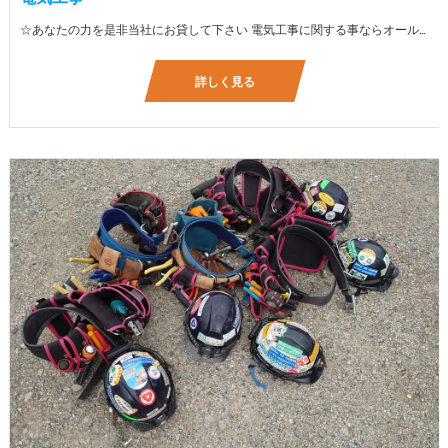
☆あなたの力を是非当社にお貸して下さい 電気工事に関する事ならオールマイティに対応しております（室内配線・室外配線、スイッチコンセント取付け、照明器具取付け、配電盤取付け、エアコン取付け、LANケーブル配線、アンテナ取付けなど） 【工具支給致します】 また新品工具と新品作業服を完全支給を致します。 高品質の作業服と工具入社してくれた方には支給致します♪
詳しく見る