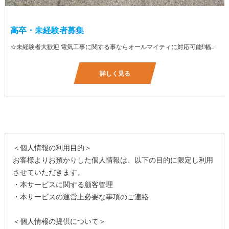
高卒・未経験者募集
☆未経験者大歓迎 電気工事に関する事ならオールマイティに対応可能‼幅広く技術を身に付けて頂けます（室内配線・室外配線、スイッチコンセント取付け、照明器具取付け、配電盤取付け、エアコン取付け、LANケーブル配線、アンテナ取付けなど） 先輩社員が一から指導を行うため未経験の方でも安心して働いていただけます♪ ☆資格支援制度あり 実績があるからこそ社内で教習と経験を積んでいただくことで資格を当社で発行できることができます。 【工具支給致します】 また新品工具と新品作業服を完全支給を致します。 高品質の作業服と工具入社してくれた方には支給致します♪
詳しく見る
＜個人情報の利用目的＞
お客様よりお預かりした個人情報は、以下の目的に限定し利用
させていただきます。
・本サービスに関する顧客管理
・本サービスの運営上必要な事項のご連絡
＜個人情報の提供について＞