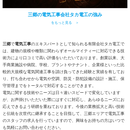
三郷の電気工事会社タカ電工の強み
をもっと見る ＞
三郷
で
電気工事
のエキスパートとして知られる有限会社タカ電工で
は、建物の規模や種類に関わらずオールマイティーに対応できる技
術力により口コミで高い評価をいただいております。創業以来、大
手商業施設や病院、学校、プラントやテナント、企業様といった比
較的大規模な電気関連工事を請け負ってきた経験と実績を有してお
り、打ち合わせから電気や空調、防災・防犯設備の設計・施工、保
守管理までをトータルで対応することができます。
電気に関する技術やニーズは日々速いスピードで変化しています
が、お声掛けいただいた際にはすぐに対応し、あらゆるニーズにお
応えできるよう研鑚を重ねております。今後の業務拡大と高い技術
と伝統を次世代に継承することを目指して、
三郷
エリアで
電気工事
のスタッフの求人を行っていますので、興味をお持ちの方はいつで
も気軽にお問い合わせください。