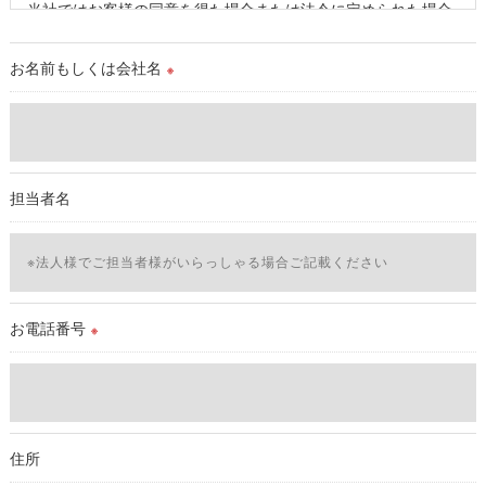
当社ではお客様の同意を得た場合または法令に定められた場合
を除き、
取得した個人情報を第三者に提供することはいたしません。
お名前もしくは会社名
※
＜個人情報の委託について＞
当社では、利用目的の達成に必要な範囲において、個人情報を
外部に委託する場合があります。
これらの委託先に対しては個人情報保護契約等の措置をとり、
担当者名
適切な監督を行います。
＜個人情報の安全管理＞
当社では、個人情報の漏洩等がなされないよう、適切に安全管
理対策を実施します。
お電話番号
※
＜個人情報を与えなかった場合に生じる結果＞
必要な情報を頂けない場合は、それに対応した当社のサービス
をご提供できない場合がございますので予めご了承ください。
住所
＜個人情報の開示･訂正・削除･利用停止の手続について＞