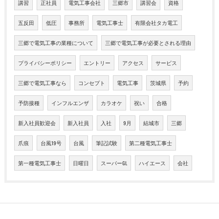
講習
正社員
電気工事会社
三郷市
講習会
資格
五反田
低圧
事務所
電気工事士
有限会社タカ電工
三郷で電気工事の業種について
三郷で電気工事が必要とされる理由
プライバシーポリシー
エントリー
アクセス
サービス
三郷で電気工事なら
コンセプト
電気工事
茨城県
予約
予防接種
インフルエンザ
カラオケ
祝い
合格
新入社員歓迎会
新入社員
入社
9月
結城市
三郷
爪痕
台風19号
台風
筆記試験
第二種電気工事士
第一種電気工事士
日曜日
スーパーGL
ハイエース
会社