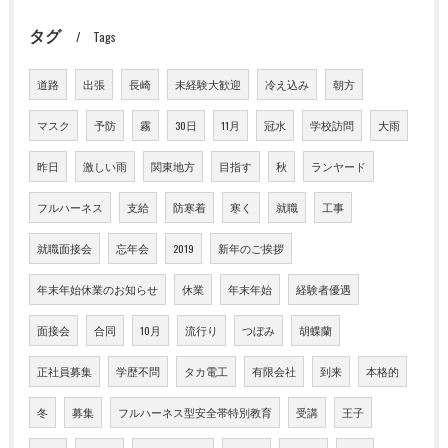
タグ
Tags
道路
出張
長崎
未経験大歓迎
冷え込み
朝方
マスク
予防
霧
30日
11月
冠水
学校訪問
大雨
昨日
激しい雨
関東地方
目指す
秋
ランヤード
フルハーネス
支給
防寒着
寒く
就職
工事
就職面接会
忘年会
2019
新年のご挨拶
年末年始休業のお知らせ
休業
年末年始
経験者優遇
面接会
合同
10月
流行り
つぼみ
胡蝶蘭
正社員募集
学歴不問
タカ電工
有限会社
到来
本格的
冬
募集
フルハーネス型安全帯特別教育
受講
王子