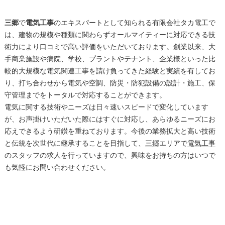
三郷
で
電気工事
のエキスパートとして知られる有限会社タカ電工で
は、建物の規模や種類に関わらずオールマイティーに対応できる技
術力により口コミで高い評価をいただいております。創業以来、大
手商業施設や病院、学校、プラントやテナント、企業様といった比
較的大規模な電気関連工事を請け負ってきた経験と実績を有してお
り、打ち合わせから電気や空調、防災・防犯設備の設計・施工、保
守管理までをトータルで対応することができます。
電気に関する技術やニーズは日々速いスピードで変化しています
が、お声掛けいただいた際にはすぐに対応し、あらゆるニーズにお
応えできるよう研鑚を重ねております。今後の業務拡大と高い技術
と伝統を次世代に継承することを目指して、
三郷
エリアで
電気工事
のスタッフの求人を行っていますので、興味をお持ちの方はいつで
も気軽にお問い合わせください。