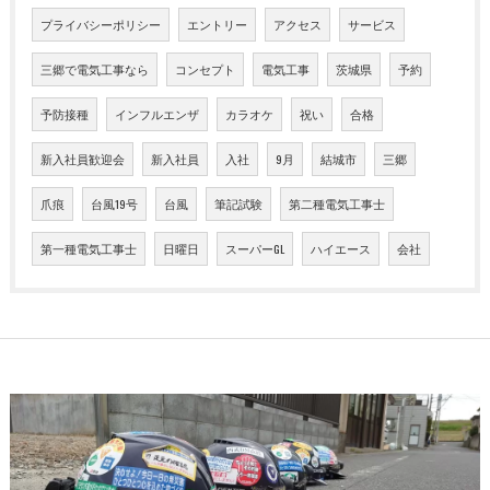
プライバシーポリシー
エントリー
アクセス
サービス
三郷で電気工事なら
コンセプト
電気工事
茨城県
予約
予防接種
インフルエンザ
カラオケ
祝い
合格
新入社員歓迎会
新入社員
入社
9月
結城市
三郷
爪痕
台風19号
台風
筆記試験
第二種電気工事士
第一種電気工事士
日曜日
スーパーGL
ハイエース
会社