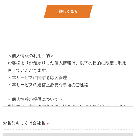
詳しく見る
＜個人情報の利用目的＞
お客様よりお預かりした個人情報は、以下の目的に限定し利用
させていただきます。
・本サービスに関する顧客管理
・本サービスの運営上必要な事項のご連絡
＜個人情報の提供について＞
当社ではお客様の同意を得た場合または法令に定められた場合
を除き、
取得した個人情報を第三者に提供することはいたしません。
お名前もしくは会社名
※
＜個人情報の委託について＞