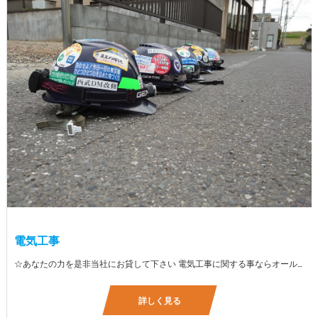
電気工事
☆あなたの力を是非当社にお貸して下さい 電気工事に関する事ならオールマイティに対応しております（室内配線・室外配線、スイッチコンセント取付け、照明器具取付け、配電盤取付け、エアコン取付け、LANケーブル配線、アンテナ取付けなど） 【工具支給致します】 また新品工具と新品作業服を完全支給を致します。 高品質の作業服と工具入社してくれた方には支給致します♪
詳しく見る