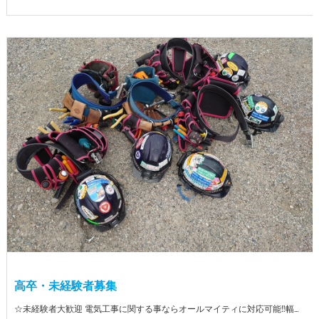
高卒・未経験者募集
☆未経験者大歓迎 電気工事に関する事ならオールマイティに対応可能‼幅広く技術を身に付けて頂けます（室内配線・室外配線、スイッチコンセント取付け、照明器具取付け、配電盤取付け、エアコン取付け、LANケーブル配線、アンテナ取付けなど） 先輩社員が一から指導を行うため未経験の方でも安心して働いていただけます♪ ☆資格支援制度あり 実績があるからこそ社内で教習と経験を積んでいただくことで資格を当社で発行できることができます。 【工具支給致します】 また新品工具と新品作業服を完全支給を致します。 高品質の作業服と工具入社してくれた方には支給致します♪