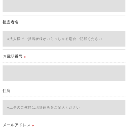
当社では、利用目的の達成に必要な範囲において、個人情報を
外部に委託する場合があります。
これらの委託先に対しては個人情報保護契約等の措置をとり、
担当者名
適切な監督を行います。
＜個人情報の安全管理＞
当社では、個人情報の漏洩等がなされないよう、適切に安全管
理対策を実施します。
お電話番号
※
＜個人情報を与えなかった場合に生じる結果＞
必要な情報を頂けない場合は、それに対応した当社のサービス
をご提供できない場合がございますので予めご了承ください。
住所
＜個人情報の開示･訂正・削除･利用停止の手続について＞
当社では、お客様の個人情報の開示･訂正･削除・利用停止の手
続を定めさせて頂いております。
ご本人である事を確認のうえ、対応させて頂きます。
個人情報の開示･訂正･削除・利用停止の具体的手続きにつきま
メールアドレス
※