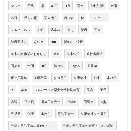
マスク
予防
霧
30日
11月
冠水
学校訪問
大雨
昨日
激しい雨
関東地方
目指す
秋
ランヤード
フルハーネス
支給
防寒着
寒く
就職
工事
就職面接会
忘年会
2019
新年のご挨拶
年末年始休業のお知らせ
休業
年末年始
経験者優遇
面接会
合同
10月
流行り
つぼみ
胡蝶蘭
正社員募集
学歴不問
タカ電工
有限会社
到来
本格的
冬
募集
フルハーネス型安全帯特別教育
受講
王子
講習
正社員
電気工事会社
三郷市
講習会
資格
五反田
低圧
事務所
電気工事士
有限会社タカ電工
三郷で電気工事の業種について
三郷で電気工事が必要とされる理由