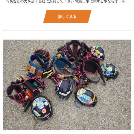
☆あなたの力を是非当社にお貸して下さい 電気工事に関する事ならオールマイティに対応しております（室内配線・室外配線、スイッチコンセント取付け、照明器具取付け、配電盤取付け、エアコン取付け、LANケーブル配線、アンテナ取付けなど） 【工具支給致します】 また新品工具と新品作業服を完全支給を致します。 高品質の作業服と工具入社してくれた方には支給致します♪
詳しく見る