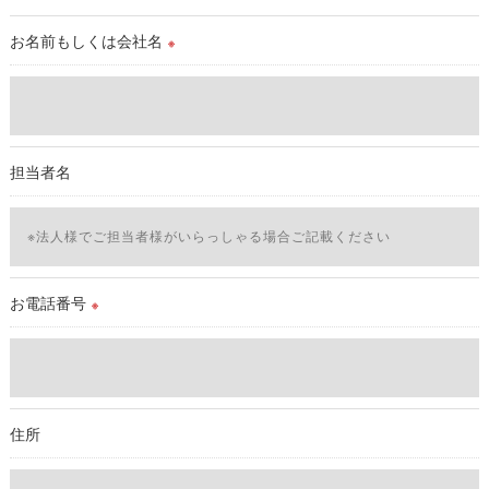
を除き、
取得した個人情報を第三者に提供することはいたしません。
お名前もしくは会社名
※
＜個人情報の委託について＞
当社では、利用目的の達成に必要な範囲において、個人情報を
外部に委託する場合があります。
これらの委託先に対しては個人情報保護契約等の措置をとり、
担当者名
適切な監督を行います。
＜個人情報の安全管理＞
当社では、個人情報の漏洩等がなされないよう、適切に安全管
理対策を実施します。
お電話番号
※
＜個人情報を与えなかった場合に生じる結果＞
必要な情報を頂けない場合は、それに対応した当社のサービス
をご提供できない場合がございますので予めご了承ください。
住所
＜個人情報の開示･訂正・削除･利用停止の手続について＞
当社では、お客様の個人情報の開示･訂正･削除・利用停止の手