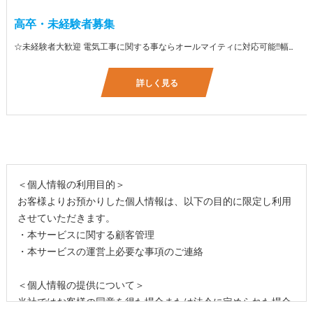
高卒・未経験者募集
☆未経験者大歓迎 電気工事に関する事ならオールマイティに対応可能‼幅広く技術を身に付けて頂けます（室内配線・室外配線、スイッチコンセント取付け、照明器具取付け、配電盤取付け、エアコン取付け、LANケーブル配線、アンテナ取付けなど） 先輩社員が一から指導を行うため未経験の方でも安心して働いていただけます♪ ☆資格支援制度あり 実績があるからこそ社内で教習と経験を積んでいただくことで資格を当社で発行できることができます。 【工具支給致します】 また新品工具と新品作業服を完全支給を致します。 高品質の作業服と工具入社してくれた方には支給致します♪
詳しく見る
＜個人情報の利用目的＞
お客様よりお預かりした個人情報は、以下の目的に限定し利用
させていただきます。
・本サービスに関する顧客管理
・本サービスの運営上必要な事項のご連絡
＜個人情報の提供について＞
当社ではお客様の同意を得た場合または法令に定められた場合