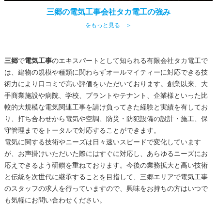
三郷の電気工事会社タカ電工の強み
をもっと見る ＞
三郷
で
電気工事
のエキスパートとして知られる有限会社タカ電工で
は、建物の規模や種類に関わらずオールマイティーに対応できる技
術力により口コミで高い評価をいただいております。創業以来、大
手商業施設や病院、学校、プラントやテナント、企業様といった比
較的大規模な電気関連工事を請け負ってきた経験と実績を有してお
り、打ち合わせから電気や空調、防災・防犯設備の設計・施工、保
守管理までをトータルで対応することができます。
電気に関する技術やニーズは日々速いスピードで変化しています
が、お声掛けいただいた際にはすぐに対応し、あらゆるニーズにお
応えできるよう研鑚を重ねております。今後の業務拡大と高い技術
と伝統を次世代に継承することを目指して、
三郷
エリアで
電気工事
のスタッフの求人を行っていますので、興味をお持ちの方はいつで
も気軽にお問い合わせください。