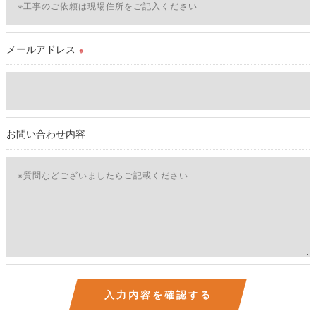
続を定めさせて頂いております。
ご本人である事を確認のうえ、対応させて頂きます。
個人情報の開示･訂正･削除・利用停止の具体的手続きにつきま
メールアドレス
※
しては、お電話でお問合せ下さい。v
お問い合わせ内容