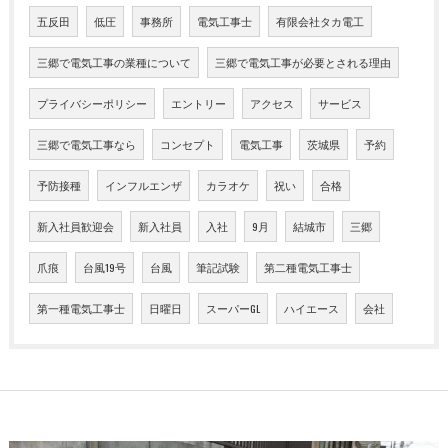
五反田
低圧
事務所
電気工事士
有限会社タカ電工
三郷で電気工事の業種について
三郷で電気工事が必要とされる理由
プライバシーポリシー
エントリー
アクセス
サービス
三郷で電気工事なら
コンセプト
電気工事
茨城県
予約
予防接種
インフルエンザ
カラオケ
祝い
合格
新入社員歓迎会
新入社員
入社
9月
結城市
三郷
爪痕
台風19号
台風
筆記試験
第二種電気工事士
第一種電気工事士
日曜日
スーパーGL
ハイエース
会社