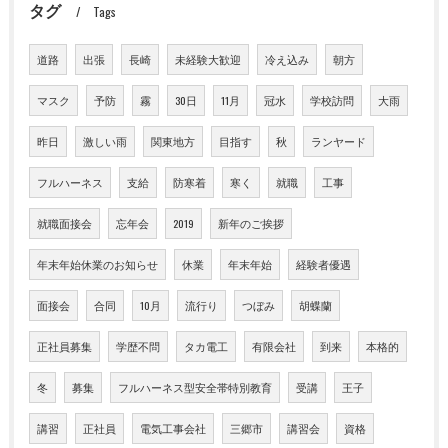
タグ
Tags
道路
出張
長崎
未経験大歓迎
冷え込み
朝方
マスク
予防
霧
30日
11月
冠水
学校訪問
大雨
昨日
激しい雨
関東地方
目指す
秋
ランヤード
フルハーネス
支給
防寒着
寒く
就職
工事
就職面接会
忘年会
2019
新年のご挨拶
年末年始休業のお知らせ
休業
年末年始
経験者優遇
面接会
合同
10月
流行り
つぼみ
胡蝶蘭
正社員募集
学歴不問
タカ電工
有限会社
到来
本格的
冬
募集
フルハーネス型安全帯特別教育
受講
王子
講習
正社員
電気工事会社
三郷市
講習会
資格